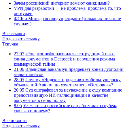
Зачем российский интернет ломают санкциями?
VPN для разработки — не проблема, проблема то, что
он нужен
ФСБ и Минздрав предупреждают (только их никто не
слушает)
Все ссылки
Подсказать ссылку
Текучка
27.07
«Энергопроф» расстался с сотрудницей из-за
слива документов в Deepseek и нарушения режима
коммерческой тайны
21.06
Владислав Бакальчук предрекает конец дуополии
маркетплейсов
28.05
Почему «Яндекс» продал автомобильную доску
объявлений Auto.ru, но хочет купить «Островок»?
20.05
Суд оштрафовал за неуважение к суду компанию,
предоставившую ИИ-галлюцинации в качестве
аргументов в свою пользу
8.05
Уезжают ли российские разработчики за рубеж,
сколько и почему?
Все новости
Подсказать ссылку