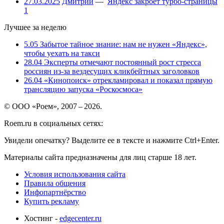
27.03.2025
Дмитрий
—
Яндекс закроет турбо-страницы
1
Лучшее за неделю
5.05
Забытое тайное знание: нам не нужен «Яндекс»,
чтобы уехать на такси
28.04
Эксперты отмечают постоянный рост стресса
россиян из-за вездесущих кликбейтных заголовков
26.04
«Кинопоиск» отрекламировал и показал прямую
трансляцию запуска «Роскосмоса»
© ООО «Роем», 2007 – 2026.
Roem.ru в социальных сетях:
Увидели опечатку? Выделите ее в тексте и нажмите Ctrl+Enter.
Материалы сайта предназначены для лиц старше 18 лет.
Условия использования сайта
Правила общения
Инфопартнёрство
Купить рекламу
Хостинг -
edgecenter.ru