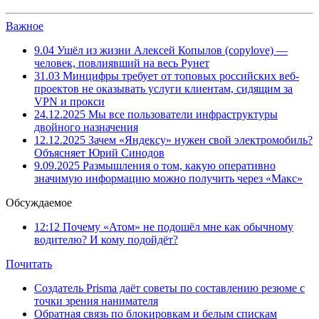
Важное
9.04
Ушёл из жизни Алексей Копылов (copylove) —
человек, повлиявший на весь Рунет
31.03
Минцифры требует от топовых российских веб-
проектов не оказывать услуги клиентам, сидящим за
VPN и прокси
24.12.2025
Мы все пользователи инфраструктуры
двойного назначения
12.12.2025
Зачем «Яндексу» нужен свой электромобиль?
Объясняет Юрий Синодов
9.09.2025
Размышления о том, какую оперативно
значимую информацию можно получить через «Макс»
Обсуждаемое
12:12
Почему «Атом» не подошёл мне как обычному
водителю? И кому подойдёт?
Почитать
Создатель Prisma даёт советы по составлению резюме с
точки зрения нанимателя
Обратная связь по блокировкам и белым спискам