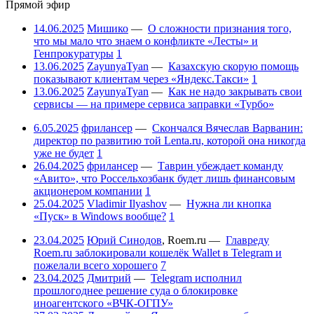
Прямой эфир
14.06.2025
Мишико
—
О сложности признания того,
что мы мало что знаем о конфликте «Лесты» и
Генпрокуратуры
1
13.06.2025
ZayunyaTyan
—
Казахскую скорую помощь
показывают клиентам через «Яндекс.Такси»
1
13.06.2025
ZayunyaTyan
—
Как не надо закрывать свои
сервисы — на примере сервиса заправки «Турбо»
6.05.2025
фрилансер
—
Скончался Вячеслав Варванин:
директор по развитию той Lenta.ru, которой она никогда
уже не будет
1
26.04.2025
фрилансер
—
Таврин убеждает команду
«Авито», что Россельхозбанк будет лишь финансовым
акционером компании
1
25.04.2025
Vladimir Ilyashov
—
Нужна ли кнопка
«Пуск» в Windows вообще?
1
23.04.2025
Юрий Синодов
,
Roem.ru
—
Главреду
Roem.ru заблокировали кошелёк Wallet в Telegram и
пожелали всего хорошего
7
23.04.2025
Дмитрий
—
Telegram исполнил
прошлогоднее решение суда о блокировке
иноагентского «ВЧК-ОГПУ»