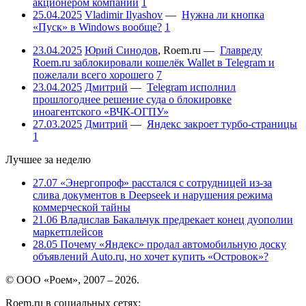
акционером компании
1
25.04.2025
Vladimir Ilyashov
—
Нужна ли кнопка
«Пуск» в Windows вообще?
1
23.04.2025
Юрий Синодов
,
Roem.ru
—
Главреду
Roem.ru заблокировали кошелёк Wallet в Telegram и
пожелали всего хорошего
7
23.04.2025
Дмитрий
—
Telegram исполнил
прошлогоднее решение суда о блокировке
иноагентского «ВЧК-ОГПУ»
27.03.2025
Дмитрий
—
Яндекс закроет турбо-страницы
1
Лучшее за неделю
27.07
«Энергопроф» расстался с сотрудницей из-за
слива документов в Deepseek и нарушения режима
коммерческой тайны
21.06
Владислав Бакальчук предрекает конец дуополии
маркетплейсов
28.05
Почему «Яндекс» продал автомобильную доску
объявлений Auto.ru, но хочет купить «Островок»?
© ООО «Роем», 2007 – 2026.
Roem.ru в социальных сетях: