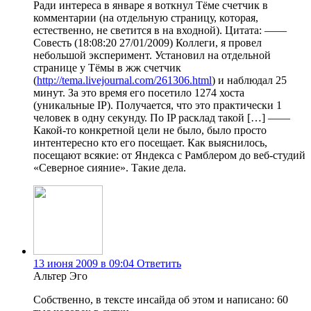
Ради интереса в январе я воткнул Тёме счетчик в
комментарии (на отдельную страницу, которая,
естественно, не светится в на входной). Цитата: ——
Совесть (18:08:20 27/01/2009) Коллеги, я провел
небольшой эксперимент. Установил на отдельной
странице у Тёмы в жж счетчик
(
http://tema.livejournal.com/261306.html
) и наблюдал 25
минут. За это время его посетило 1274 хоста
(уникальные IP). Получается, что это практически 1
человек в одну секунду. По IP расклад такой […] ——
Какой-то конкретной цели не было, было просто
интентересно кто его посещает. Как выяснилось,
посещают всякие: от Яндекса с Рамблером до веб-студий
«Северное сияние». Такие дела.
13 июня 2009 в 09:04
Ответить
Альтер Эго
Собственно, в тексте инсайда об этом и написано: 60