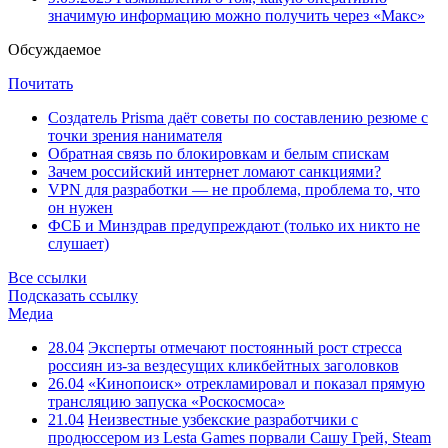
значимую информацию можно получить через «Макс»
Обсуждаемое
Почитать
Создатель Prisma даёт советы по составлению резюме с
точки зрения нанимателя
Обратная связь по блокировкам и белым спискам
Зачем российский интернет ломают санкциями?
VPN для разработки — не проблема, проблема то, что
он нужен
ФСБ и Минздрав предупреждают (только их никто не
слушает)
Все ссылки
Подсказать ссылку
Медиа
28.04
Эксперты отмечают постоянный рост стресса
россиян из-за вездесущих кликбейтных заголовков
26.04
«Кинопоиск» отрекламировал и показал прямую
трансляцию запуска «Роскосмоса»
21.04
Неизвестные узбекские разработчики с
продюссером из Lesta Games порвали Сашу Грей, Steam