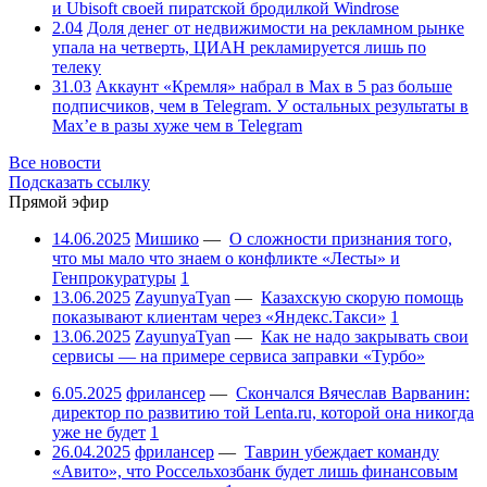
и Ubisoft своей пиратской бродилкой Windrose
2.04
Доля денег от недвижимости на рекламном рынке
упала на четверть, ЦИАН рекламируется лишь по
телеку
31.03
Аккаунт «Кремля» набрал в Max в 5 раз больше
подписчиков, чем в Telegram. У остальных результаты в
Max’е в разы хуже чем в Telegram
Все новости
Подсказать ссылку
Прямой эфир
14.06.2025
Мишико
—
О сложности признания того,
что мы мало что знаем о конфликте «Лесты» и
Генпрокуратуры
1
13.06.2025
ZayunyaTyan
—
Казахскую скорую помощь
показывают клиентам через «Яндекс.Такси»
1
13.06.2025
ZayunyaTyan
—
Как не надо закрывать свои
сервисы — на примере сервиса заправки «Турбо»
6.05.2025
фрилансер
—
Скончался Вячеслав Варванин:
директор по развитию той Lenta.ru, которой она никогда
уже не будет
1
26.04.2025
фрилансер
—
Таврин убеждает команду
«Авито», что Россельхозбанк будет лишь финансовым