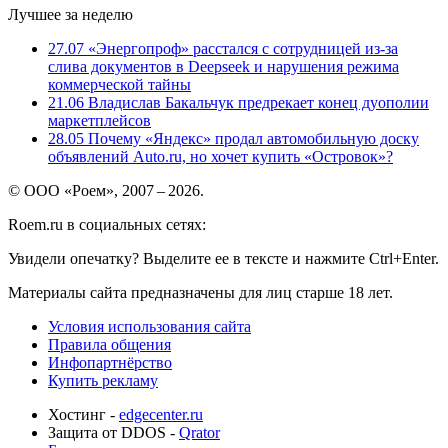
Лучшее за неделю
27.07
«Энергопроф» расстался с сотрудницей из-за
слива документов в Deepseek и нарушения режима
коммерческой тайны
21.06
Владислав Бакальчук предрекает конец дуополии
маркетплейсов
28.05
Почему «Яндекс» продал автомобильную доску
объявлений Auto.ru, но хочет купить «Островок»?
© ООО «Роем», 2007 – 2026.
Roem.ru в социальных сетях:
Увидели опечатку? Выделите ее в тексте и нажмите Ctrl+Enter.
Материалы сайта предназначены для лиц старше 18 лет.
Условия использования сайта
Правила общения
Инфопартнёрство
Купить рекламу
Хостинг -
edgecenter.ru
Защита от DDOS -
Qrator