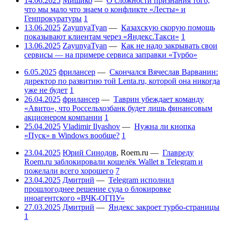
14.06.2025
Мишико
—
О сложности признания того,
что мы мало что знаем о конфликте «Лесты» и
Генпрокуратуры
1
13.06.2025
ZayunyaTyan
—
Казахскую скорую помощь
показывают клиентам через «Яндекс.Такси»
1
13.06.2025
ZayunyaTyan
—
Как не надо закрывать свои
сервисы — на примере сервиса заправки «Турбо»
6.05.2025
фрилансер
—
Скончался Вячеслав Варванин:
директор по развитию той Lenta.ru, которой она никогда
уже не будет
1
26.04.2025
фрилансер
—
Таврин убеждает команду
«Авито», что Россельхозбанк будет лишь финансовым
акционером компании
1
25.04.2025
Vladimir Ilyashov
—
Нужна ли кнопка
«Пуск» в Windows вообще?
1
23.04.2025
Юрий Синодов
,
Roem.ru
—
Главреду
Roem.ru заблокировали кошелёк Wallet в Telegram и
пожелали всего хорошего
7
23.04.2025
Дмитрий
—
Telegram исполнил
прошлогоднее решение суда о блокировке
иноагентского «ВЧК-ОГПУ»
27.03.2025
Дмитрий
—
Яндекс закроет турбо-страницы
1