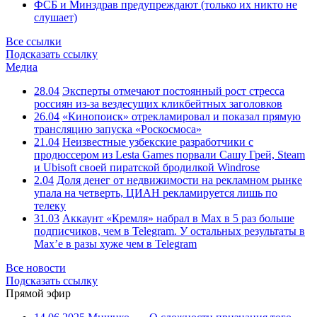
ФСБ и Минздрав предупреждают (только их никто не
слушает)
Все ссылки
Подсказать ссылку
Медиа
28.04
Эксперты отмечают постоянный рост стресса
россиян из-за вездесущих кликбейтных заголовков
26.04
«Кинопоиск» отрекламировал и показал прямую
трансляцию запуска «Роскосмоса»
21.04
Неизвестные узбекские разработчики с
продюссером из Lesta Games порвали Сашу Грей, Steam
и Ubisoft своей пиратской бродилкой Windrose
2.04
Доля денег от недвижимости на рекламном рынке
упала на четверть, ЦИАН рекламируется лишь по
телеку
31.03
Аккаунт «Кремля» набрал в Max в 5 раз больше
подписчиков, чем в Telegram. У остальных результаты в
Max’е в разы хуже чем в Telegram
Все новости
Подсказать ссылку
Прямой эфир