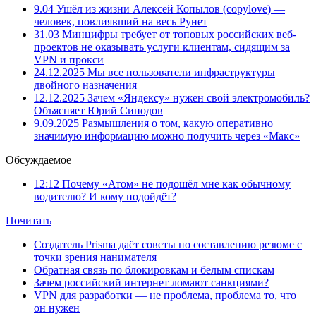
9.04
Ушёл из жизни Алексей Копылов (copylove) —
человек, повлиявший на весь Рунет
31.03
Минцифры требует от топовых российских веб-
проектов не оказывать услуги клиентам, сидящим за
VPN и прокси
24.12.2025
Мы все пользователи инфраструктуры
двойного назначения
12.12.2025
Зачем «Яндексу» нужен свой электромобиль?
Объясняет Юрий Синодов
9.09.2025
Размышления о том, какую оперативно
значимую информацию можно получить через «Макс»
Обсуждаемое
12:12
Почему «Атом» не подошёл мне как обычному
водителю? И кому подойдёт?
Почитать
Создатель Prisma даёт советы по составлению резюме с
точки зрения нанимателя
Обратная связь по блокировкам и белым спискам
Зачем российский интернет ломают санкциями?
VPN для разработки — не проблема, проблема то, что
он нужен