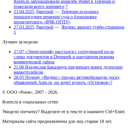
Roem.ru заблокировали кошелёк Wallet в Telegram и
пожелали всего хорошего
7
23.04.2025
Дмитрий
—
Telegram исполнил
прошлогоднее решение суда о блокировке
иноагентского «ВЧК-ОГПУ»
27.03.2025
Дмитрий
—
Яндекс закроет турбо-страницы
1
Лучшее за неделю
27.07
«Энергопроф» расстался с сотрудницей из-за
слива документов в Deepseek и нарушения режима
коммерческой тайны
21.06
Владислав Бакальчук предрекает конец дуополии
маркетплейсов
28.05
Почему «Яндекс» продал автомобильную доску
объявлений Auto.ru, но хочет купить «Островок»?
© ООО «Роем», 2007 – 2026.
Roem.ru в социальных сетях:
Увидели опечатку? Выделите ее в тексте и нажмите Ctrl+Enter.
Материалы сайта предназначены для лиц старше 18 лет.