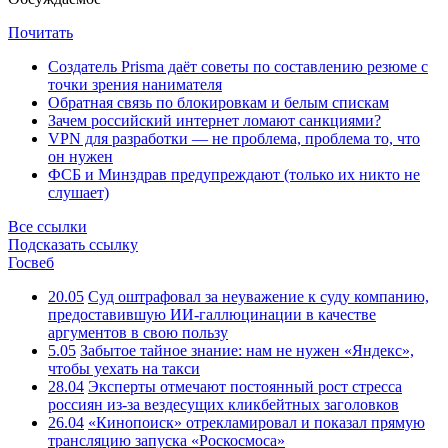
Почитать
Создатель Prisma даёт советы по составлению резюме с
точки зрения нанимателя
Обратная связь по блокировкам и белым спискам
Зачем российский интернет ломают санкциями?
VPN для разработки — не проблема, проблема то, что
он нужен
ФСБ и Минздрав предупреждают (только их никто не
слушает)
Все ссылки
Подсказать ссылку
Госвеб
20.05
Суд оштрафовал за неуважение к суду компанию,
предоставившую ИИ-галлюцинации в качестве
аргументов в свою пользу
5.05
Забытое тайное знание: нам не нужен «Яндекс»,
чтобы уехать на такси
28.04
Эксперты отмечают постоянный рост стресса
россиян из-за вездесущих кликбейтных заголовков
26.04
«Кинопоиск» отрекламировал и показал прямую
трансляцию запуска «Роскосмоса»