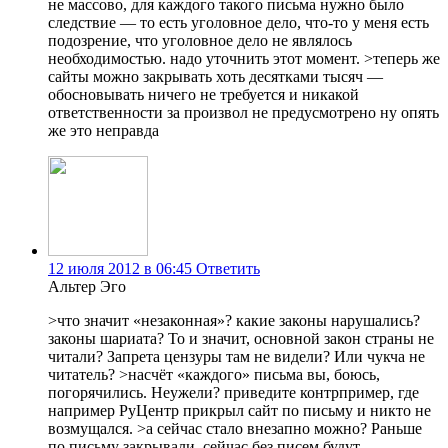
не массово, для каждого такого письма нужно было
следствие — то есть уголовное дело, что-то у меня есть
подозрение, что уголовное дело не являлось
необходимостью. надо уточнить этот момент. >теперь же
сайты можно закрывать хоть десятками тысяч —
обосновывать ничего не требуется и никакой
ответственности за произвол не предусмотрено ну опять
же это неправда
12 июля 2012 в 06:45
Ответить
Альтер Эго
>что значит «незаконная»? какие законы нарушались?
законы шариата? То и значит, основной закон страны не
читали? Запрета цензуры там не видели? Или чукча не
читатель? >насчёт «каждого» письма вы, боюсь,
погорячились. Неужели? приведите контрпример, где
например РуЦентр прикрыл сайт по письму и никто не
возмущался. >а сейчас стало внезапно можно? Раньше
по письму закрывали, сейчас без писем будут