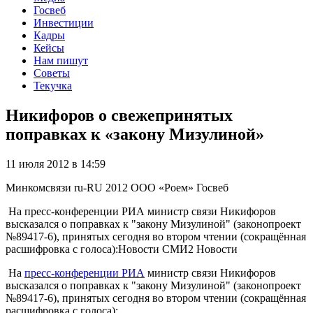
Госвеб
Инвестиции
Кадры
Кейсы
Нам пишут
Советы
Текучка
Никифоров о свежепринятых
поправках к «закону Мизулиной»
11 июля 2012 в 14:59
Минкомсвязи
ru-RU
2012
ООО «Роем»
Госвеб
На пресс-конференции РИА министр связи Никифоров
высказался о поправках к "закону Мизулиной" (законопроект
№89417-6), принятых сегодня во втором чтении (сокращённая
расшифровка с голоса):Новости СМИ2 Новости
На
пресс-конференции РИА
министр связи Никифоров
высказался о поправках к "закону Мизулиной" (законопроект
№89417-6)
, принятых сегодня во втором чтении (сокращённая
расшифровка с голоса):