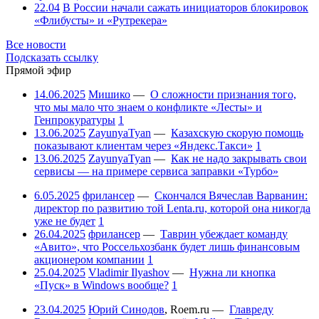
22.04
В России начали сажать инициаторов блокировок
«Флибусты» и «Рутрекера»
Все новости
Подсказать ссылку
Прямой эфир
14.06.2025
Мишико
—
О сложности признания того,
что мы мало что знаем о конфликте «Лесты» и
Генпрокуратуры
1
13.06.2025
ZayunyaTyan
—
Казахскую скорую помощь
показывают клиентам через «Яндекс.Такси»
1
13.06.2025
ZayunyaTyan
—
Как не надо закрывать свои
сервисы — на примере сервиса заправки «Турбо»
6.05.2025
фрилансер
—
Скончался Вячеслав Варванин:
директор по развитию той Lenta.ru, которой она никогда
уже не будет
1
26.04.2025
фрилансер
—
Таврин убеждает команду
«Авито», что Россельхозбанк будет лишь финансовым
акционером компании
1
25.04.2025
Vladimir Ilyashov
—
Нужна ли кнопка
«Пуск» в Windows вообще?
1
23.04.2025
Юрий Синодов
,
Roem.ru
—
Главреду