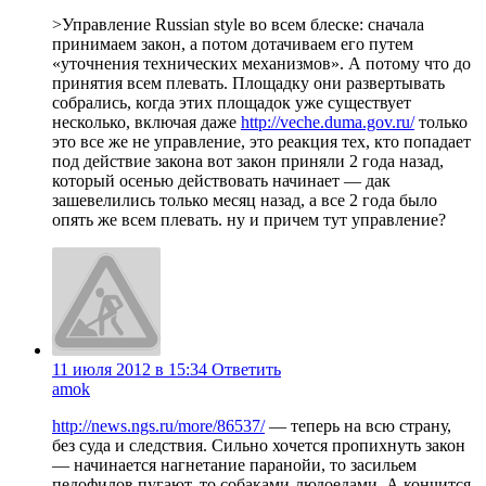
>Управление Russian style во всем блеске: сначала
принимаем закон, а потом дотачиваем его путем
«уточнения технических механизмов». А потому что до
принятия всем плевать. Площадку они развертывать
собрались, когда этих площадок уже существует
несколько, включая даже
http://veche.duma.gov.ru/
только
это все же не управление, это реакция тех, кто попадает
под действие закона вот закон приняли 2 года назад,
который осенью действовать начинает — дак
зашевелились только месяц назад, а все 2 года было
опять же всем плевать. ну и причем тут управление?
11 июля 2012 в 15:34
Ответить
amok
http://news.ngs.ru/more/86537/
— теперь на всю страну,
без суда и следствия. Сильно хочется пропихнуть закон
— начинается нагнетание паранойи, то засильем
педофилов пугают, то собаками-людоедами. А кончится