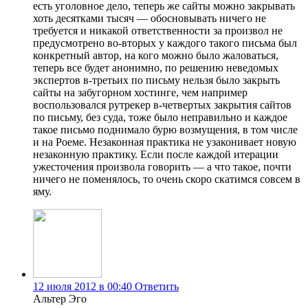
есть уголовное дело, теперь же сайты можно закрывать
хоть десятками тысяч — обосновывать ничего не
требуется и никакой ответственности за произвол не
предусмотрено во-вторых у каждого такого письма был
конкретный автор, на кого можно было жаловаться,
теперь все будет анонимно, по решению неведомых
экспертов в-третьих по письму нельзя было закрыть
сайты на забугорном хостинге, чем например
воспользовался рутрекер в-четвертых закрытия сайтов
по письму, без суда, тоже было неправильно и каждое
такое письмо поднимало бурю возмущения, в том числе
и на Роеме. Незаконная практика не узаконивает новую
незаконную практику. Если после каждой итерации
ужесточения произвола говорить — а что такое, почти
ничего не поменялось, то очень скоро скатимся совсем в
яму.
12 июля 2012 в 00:40
Ответить
Альтер Эго