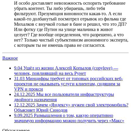
И особо доставляет невозожность оспорить требование
убрать контент. Ты либо убираешь, либо тебя
фильтруют. Презумпция виновности какая-то. А если
какой-то долбанутый посмотрел отрывок из фильма где
Михалков с внучкой голые в бане и решил, что это ДП?
Или фотку где Путин на улице мальчика в живот
целует? Где вообще определения, что разрешено, а что
нет? Только чистый субъективизм анонимного эксперта,
с которым ты не имеешь права не согласится.
Важное
9.04
Ушёл из жизни Алексей Копылов (copylove) —
человек, повлиявший на весь Рунет
31.03
Минцифры требует от топовых российских веб-
проектов не оказывать услуги клиентам, сидящим за
VPN и прокси
24.12.2025
Мы все пользователи инфраструктуры
двойного назначения
12.12.2025
Зачем «Яндексу» нужен свой электромобиль?
Объясняет Юрий Синодов
9.09.2025
Размышления о том, какую оперативно
значимую информацию можно получить через «Макс»
Обсуждаемое