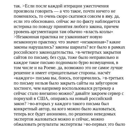
так. >Если после каждой итерации ужесточения
произвола говорить — а что такое, почти ничего не
поменялось, то очень скоро скатимся совсем в яму. да,
если это обосновано. сейчас же по факту наблюдается
истерика по поводу принятия любого закона, причем
уровень аргументации там обычно «власть козлы»
>Незаконная практика не узаконивает новую
незаконную практику. что значит «незаконная»? какие
законы нарушались? законы шариата? все было в рамках
российского законодательства. >в-четвертых закрытия
сайтов по письму, без суда, тоже было неправильно и
каждое такое письмо поднимало бурю возмущения, в
том числе и на Роеме. да, возможно это не самое лучше
решение и имеет отрицательные стороны. насчёт
«каждого» письма вы, боюсь, погорячились. >в-третьих
по письму нельзя было закрыть сайты на забугорном
хостинге, чем например воспользовался рутрекер а
сейчас стало внезапно можно? давайте закроем сервер с
порнухой в США, опираясь на новый российский
закон? >во-вторых у каждого такого письма был
конкретный автор, на кого можно было жаловаться,
теперь все будет анонимно, по решению неведомых
экспертов жаловаться можно и сейчас, можно
обжаловать результаты экспертизы >во-первых это было