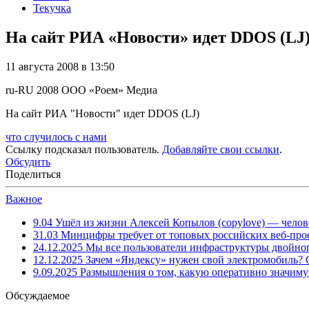
Текучка
На сайт РИА «Новости» идет DDOS (LJ
11 августа 2008 в 13:50
ru-RU
2008
ООО «Роем»
Медиа
На сайт РИА "Новости" идет DDOS (LJ)
что случилось с нами
Ссылку подсказал пользователь.
Добавляйте свои ссылки
.
Обсудить
Поделиться
Важное
9.04
Ушёл из жизни Алексей Копылов (copylove) — челов
31.03
Минцифры требует от топовых российских веб-прое
24.12.2025
Мы все пользователи инфраструктуры двойног
12.12.2025
Зачем «Яндексу» нужен свой электромобиль?
9.09.2025
Размышления о том, какую оперативно значим
Обсуждаемое