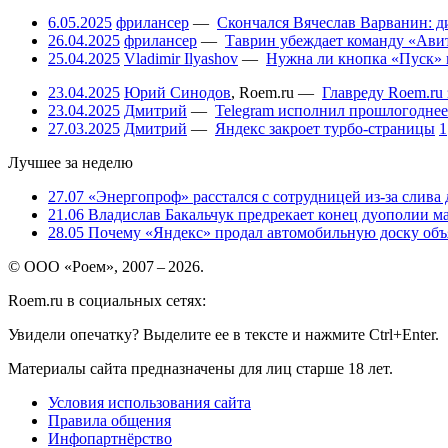
6.05.2025
фрилансер
—
Скончался Вячеслав Варванин: ди
26.04.2025
фрилансер
—
Таврин убеждает команду «Авит
25.04.2025
Vladimir Ilyashov
—
Нужна ли кнопка «Пуск» 
23.04.2025
Юрий Синодов
,
Roem.ru
—
Главреду Roem.ru 
23.04.2025
Дмитрий
—
Telegram исполнил прошлогоднее
27.03.2025
Дмитрий
—
Яндекс закроет турбо-страницы
1
Лучшее за неделю
27.07
«Энергопроф» расстался с сотрудницей из-за слива
21.06
Владислав Бакальчук предрекает конец дуополии м
28.05
Почему «Яндекс» продал автомобильную доску объя
© ООО «Роем», 2007 – 2026.
Roem.ru в социальных сетях:
Увидели опечатку? Выделите ее в тексте и нажмите Ctrl+Enter.
Материалы сайта предназначены для лиц старше 18 лет.
Условия использования сайта
Правила общения
Инфопартнёрство