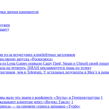
очки зрения нанимателя
 нужен
шает)
ян из-за вездесущих кликбейтных заголовков
ансляцию запуска «Роскосмоса»
 из Lesta Games порвали Сашу Грей, Steam и Ubisoft своей пира
ала на четверть, ЦИАН рекламируется лишь по телеку
исчиков, чем в Telegram. У остальных результаты в Max’е в разы
 мы мало что знаем о конфликте «Лесты» и Генпрокуратуры
1
казывают клиентам через «Яндекс.Такси»
1
сервисы — на примере сервиса заправки «Турбо»