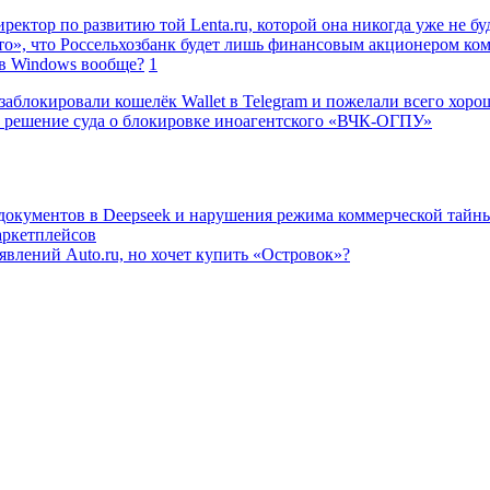
ректор по развитию той Lenta.ru, которой она никогда уже не бу
о», что Россельхозбанк будет лишь финансовым акционером ко
в Windows вообще?
1
заблокировали кошелёк Wallet в Telegram и пожелали всего хоро
 решение суда о блокировке иноагентского «ВЧК-ОГПУ»
 документов в Deepseek и нарушения режима коммерческой тайн
аркетплейсов
влений Auto.ru, но хочет купить «Островок»?