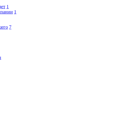
дет
1
мпании
1
шего
7
ы