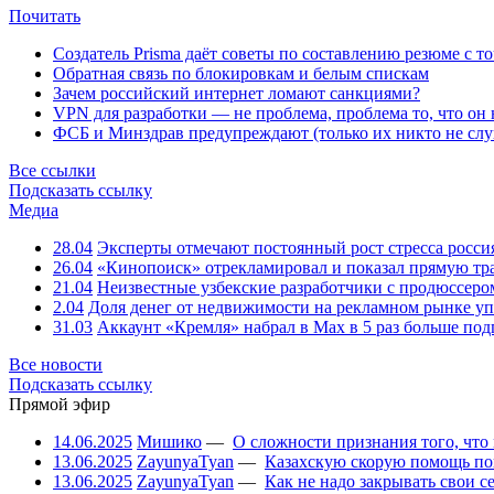
Почитать
Создатель Prisma даёт советы по составлению резюме с т
Обратная связь по блокировкам и белым спискам
Зачем российский интернет ломают санкциями?
VPN для разработки — не проблема, проблема то, что он
ФСБ и Минздрав предупреждают (только их никто не слу
Все ссылки
Подсказать ссылку
Медиа
28.04
Эксперты отмечают постоянный рост стресса росси
26.04
«Кинопоиск» отрекламировал и показал прямую тр
21.04
Неизвестные узбекские разработчики с продюссером
2.04
Доля денег от недвижимости на рекламном рынке уп
31.03
Аккаунт «Кремля» набрал в Max в 5 раз больше подп
Все новости
Подсказать ссылку
Прямой эфир
14.06.2025
Мишико
—
О сложности признания того, что
13.06.2025
ZayunyaTyan
—
Казахскую скорую помощь по
13.06.2025
ZayunyaTyan
—
Как не надо закрывать свои 