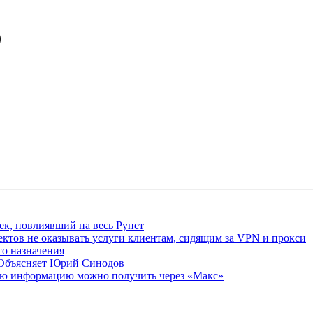
)
ек, повлиявший на весь Рунет
ктов не оказывать услуги клиентам, сидящим за VPN и прокси
о назначения
 Объясняет Юрий Синодов
ую информацию можно получить через «Макс»