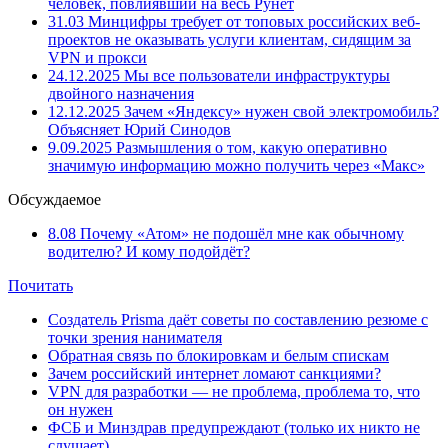
человек, повлиявший на весь Рунет
31.03
Минцифры требует от топовых российских веб-
проектов не оказывать услуги клиентам, сидящим за
VPN и прокси
24.12.2025
Мы все пользователи инфраструктуры
двойного назначения
12.12.2025
Зачем «Яндексу» нужен свой электромобиль?
Объясняет Юрий Синодов
9.09.2025
Размышления о том, какую оперативно
значимую информацию можно получить через «Макс»
Обсуждаемое
8.08
Почему «Атом» не подошёл мне как обычному
водителю? И кому подойдёт?
Почитать
Создатель Prisma даёт советы по составлению резюме с
точки зрения нанимателя
Обратная связь по блокировкам и белым спискам
Зачем российский интернет ломают санкциями?
VPN для разработки — не проблема, проблема то, что
он нужен
ФСБ и Минздрав предупреждают (только их никто не
слушает)