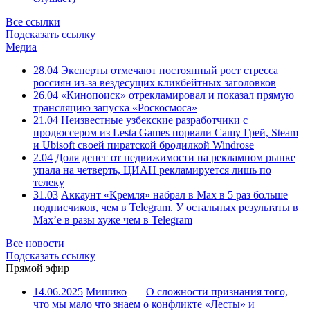
Все ссылки
Подсказать ссылку
Медиа
28.04
Эксперты отмечают постоянный рост стресса
россиян из-за вездесущих кликбейтных заголовков
26.04
«Кинопоиск» отрекламировал и показал прямую
трансляцию запуска «Роскосмоса»
21.04
Неизвестные узбекские разработчики с
продюссером из Lesta Games порвали Сашу Грей, Steam
и Ubisoft своей пиратской бродилкой Windrose
2.04
Доля денег от недвижимости на рекламном рынке
упала на четверть, ЦИАН рекламируется лишь по
телеку
31.03
Аккаунт «Кремля» набрал в Max в 5 раз больше
подписчиков, чем в Telegram. У остальных результаты в
Max’е в разы хуже чем в Telegram
Все новости
Подсказать ссылку
Прямой эфир
14.06.2025
Мишико
—
О сложности признания того,
что мы мало что знаем о конфликте «Лесты» и