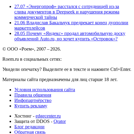
27.07
«Энергопроф» расстался с сотрудницей из-за
слива документов в Deepseek и нарушения режима
коммерческой тайны
21.06
Владислав Бакальчук предрекает конец дуополии
маркетплейсов
28.05
Почему «Яндекс» продал автомобильную доску
объявлений Auto.ru, но хочет купить «Островок»?
© ООО «Роем», 2007 – 2026.
Roem.ru в социальных сетях:
Увидели опечатку? Выделите ее в тексте и нажмите Ctrl+Enter.
Материалы сайта предназначены для лиц старше 18 лет.
Условия использования сайта
Правила общения
Инфопартнёрство
Купить рекламу
Хостинг -
edgecenter.ru
Защита от DDOS -
Qrator
Блог редакции
Обратная связь