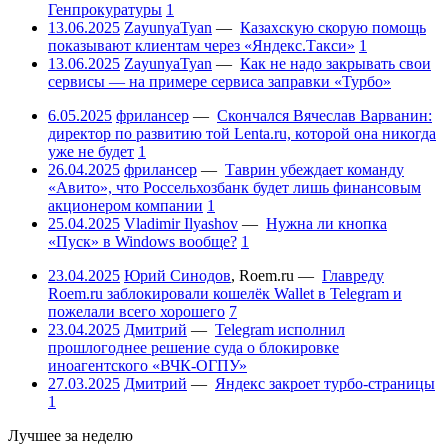
Генпрокуратуры
1
13.06.2025
ZayunyaTyan
—
Казахскую скорую помощь
показывают клиентам через «Яндекс.Такси»
1
13.06.2025
ZayunyaTyan
—
Как не надо закрывать свои
сервисы — на примере сервиса заправки «Турбо»
6.05.2025
фрилансер
—
Скончался Вячеслав Варванин:
директор по развитию той Lenta.ru, которой она никогда
уже не будет
1
26.04.2025
фрилансер
—
Таврин убеждает команду
«Авито», что Россельхозбанк будет лишь финансовым
акционером компании
1
25.04.2025
Vladimir Ilyashov
—
Нужна ли кнопка
«Пуск» в Windows вообще?
1
23.04.2025
Юрий Синодов
,
Roem.ru
—
Главреду
Roem.ru заблокировали кошелёк Wallet в Telegram и
пожелали всего хорошего
7
23.04.2025
Дмитрий
—
Telegram исполнил
прошлогоднее решение суда о блокировке
иноагентского «ВЧК-ОГПУ»
27.03.2025
Дмитрий
—
Яндекс закроет турбо-страницы
1
Лучшее за неделю