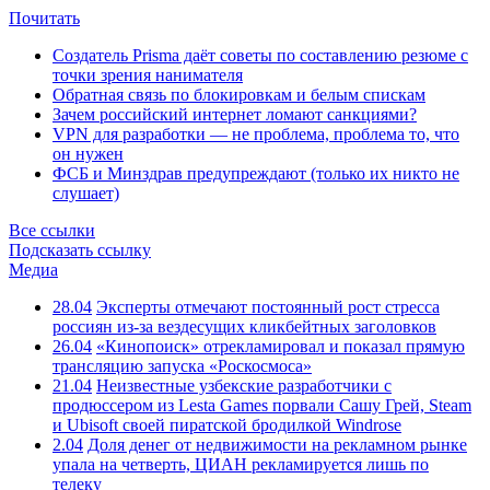
Почитать
Создатель Prisma даёт советы по составлению резюме с
точки зрения нанимателя
Обратная связь по блокировкам и белым спискам
Зачем российский интернет ломают санкциями?
VPN для разработки — не проблема, проблема то, что
он нужен
ФСБ и Минздрав предупреждают (только их никто не
слушает)
Все ссылки
Подсказать ссылку
Медиа
28.04
Эксперты отмечают постоянный рост стресса
россиян из-за вездесущих кликбейтных заголовков
26.04
«Кинопоиск» отрекламировал и показал прямую
трансляцию запуска «Роскосмоса»
21.04
Неизвестные узбекские разработчики с
продюссером из Lesta Games порвали Сашу Грей, Steam
и Ubisoft своей пиратской бродилкой Windrose
2.04
Доля денег от недвижимости на рекламном рынке
упала на четверть, ЦИАН рекламируется лишь по
телеку