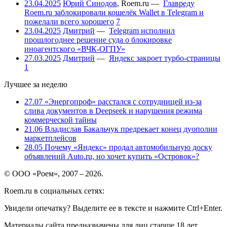
23.04.2025
Юрий Синодов
,
Roem.ru
—
Главреду
Roem.ru заблокировали кошелёк Wallet в Telegram и
пожелали всего хорошего
7
23.04.2025
Дмитрий
—
Telegram исполнил
прошлогоднее решение суда о блокировке
иноагентского «ВЧК-ОГПУ»
27.03.2025
Дмитрий
—
Яндекс закроет турбо-страницы
1
Лучшее за неделю
27.07
«Энергопроф» расстался с сотрудницей из-за
слива документов в Deepseek и нарушения режима
коммерческой тайны
21.06
Владислав Бакальчук предрекает конец дуополии
маркетплейсов
28.05
Почему «Яндекс» продал автомобильную доску
объявлений Auto.ru, но хочет купить «Островок»?
© ООО «Роем», 2007 – 2026.
Roem.ru в социальных сетях:
Увидели опечатку? Выделите ее в тексте и нажмите Ctrl+Enter.
Материалы сайта предназначены для лиц старше 18 лет.