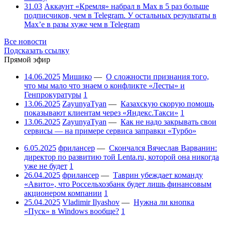
31.03
Аккаунт «Кремля» набрал в Max в 5 раз больше
подписчиков, чем в Telegram. У остальных результаты в
Max’е в разы хуже чем в Telegram
Все новости
Подсказать ссылку
Прямой эфир
14.06.2025
Мишико
—
О сложности признания того,
что мы мало что знаем о конфликте «Лесты» и
Генпрокуратуры
1
13.06.2025
ZayunyaTyan
—
Казахскую скорую помощь
показывают клиентам через «Яндекс.Такси»
1
13.06.2025
ZayunyaTyan
—
Как не надо закрывать свои
сервисы — на примере сервиса заправки «Турбо»
6.05.2025
фрилансер
—
Скончался Вячеслав Варванин:
директор по развитию той Lenta.ru, которой она никогда
уже не будет
1
26.04.2025
фрилансер
—
Таврин убеждает команду
«Авито», что Россельхозбанк будет лишь финансовым
акционером компании
1
25.04.2025
Vladimir Ilyashov
—
Нужна ли кнопка
«Пуск» в Windows вообще?
1