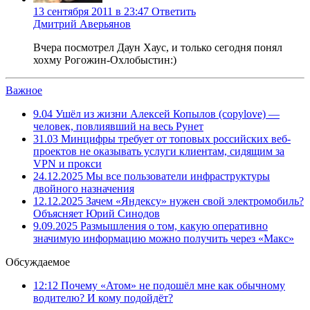
13 сентября 2011 в 23:47
Ответить
Дмитрий Аверьянов
Вчера посмотрел Даун Хаус, и только сегодня понял
хохму Рогожин-Охлобыстин:)
Важное
9.04
Ушёл из жизни Алексей Копылов (copylove) —
человек, повлиявший на весь Рунет
31.03
Минцифры требует от топовых российских веб-
проектов не оказывать услуги клиентам, сидящим за
VPN и прокси
24.12.2025
Мы все пользователи инфраструктуры
двойного назначения
12.12.2025
Зачем «Яндексу» нужен свой электромобиль?
Объясняет Юрий Синодов
9.09.2025
Размышления о том, какую оперативно
значимую информацию можно получить через «Макс»
Обсуждаемое
12:12
Почему «Атом» не подошёл мне как обычному
водителю? И кому подойдёт?