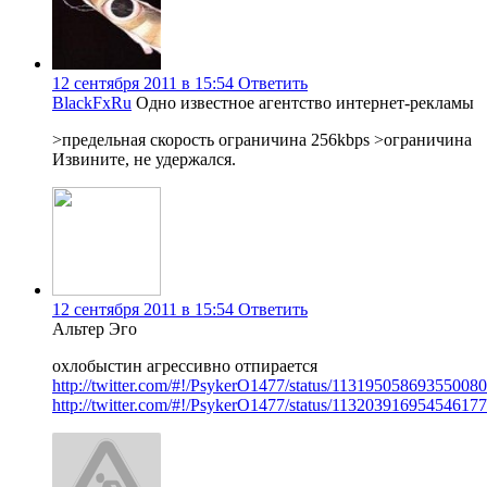
12 сентября 2011 в 15:54
Ответить
BlackFxRu
Одно известное агентство интернет-рекламы
>предельная скорость ограничина 256kbps >ограничина
Извините, не удержался.
12 сентября 2011 в 15:54
Ответить
Альтер Эго
охлобыстин агрессивно отпирается
http://twitter.com/#!/PsykerO1477/status/113195058693550080
http://twitter.com/#!/PsykerO1477/status/113203916954546177