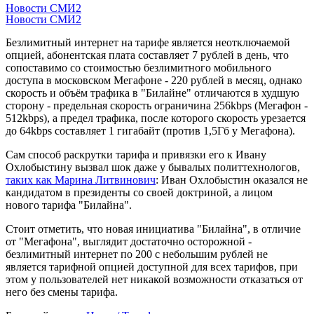
Новости СМИ2
Новости СМИ2
Безлимитный интернет на тарифе является неотключаемой
опцией, абонентская плата составляет 7 рублей в день, что
сопоставимо со стоимостью безлимитного мобильного
доступа в московском Мегафоне - 220 рублей в месяц, однако
скорость и объём трафика в "Билайне" отличаются в худшую
сторону - предельная скорость ограничина 256kbps (Мегафон -
512kbps), а предел трафика, после которого скорость урезается
до 64kbps составляет 1 гигабайт (против 1,5Гб у Мегафона).
Сам способ раскрутки тарифа и привязки его к Ивану
Охлобыстину вызвал шок даже у бывалых политтехнологов,
таких как Марина Литвинович
: Иван Охлобыстин оказался не
кандидатом в президенты со своей доктриной, а лицом
нового тарифа "Билайна".
Стоит отметить, что новая инициатива "Билайна", в отличие
от "Мегафона", выглядит достаточно осторожной -
безлимитный интернет по 200 с небольшим рублей не
является тарифной опцией доступной для всех тарифов, при
этом у пользователей нет никакой возможности отказаться от
него без смены тарифа.