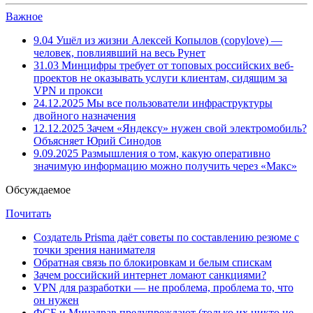
Важное
9.04
Ушёл из жизни Алексей Копылов (copylove) —
человек, повлиявший на весь Рунет
31.03
Минцифры требует от топовых российских веб-
проектов не оказывать услуги клиентам, сидящим за
VPN и прокси
24.12.2025
Мы все пользователи инфраструктуры
двойного назначения
12.12.2025
Зачем «Яндексу» нужен свой электромобиль?
Объясняет Юрий Синодов
9.09.2025
Размышления о том, какую оперативно
значимую информацию можно получить через «Макс»
Обсуждаемое
Почитать
Создатель Prisma даёт советы по составлению резюме с
точки зрения нанимателя
Обратная связь по блокировкам и белым спискам
Зачем российский интернет ломают санкциями?
VPN для разработки — не проблема, проблема то, что
он нужен
ФСБ и Минздрав предупреждают (только их никто не