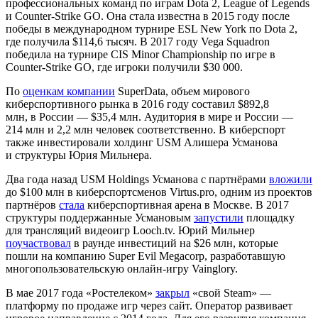
профессиональных команд по играм Dota 2, League of Legends
и Counter-Strike GO. Она стала известна в 2015 году после
победы в международном турнире ESL New York по Dota 2,
где получила $114,6 тысяч. В 2017 году Vega Squadron
победила на турнире CIS Minor Championship по игре в
Counter-Strike GO, где игроки получили $30 000.
По
оценкам компании
SuperData
,
объем мирового
киберспортивного рынка в 2016 году составил $892,8
млн
,
в России — $35,4 млн. Аудитория в мире и России —
214 млн и 2,2 млн человек соответственно. В киберспорт
также инвестировали холдинг USM Алишера Усманова
и структуры Юрия Мильнера.
Два года назад USM Holdings Усманова с партнёрами
вложили
до $100 млн в киберспортсменов Virtus.pro, одним из проектов
партнёров
стала
киберспортивная арена в Москве. В 2017
структуры поддержанные Усмановым
запустили
площадку
для трансляций видеоигр Looch.tv. Юрий Мильнер
поучаствовал
в раунде инвестиций на $26 млн, которые
пошли на компанию Super Evil Megacorp, разработавшую
многопользовательскую онлайн-игру Vainglory.
В мае 2017 года «Ростелеком»
закрыл
«свой Steam» —
платформу по продаже игр через сайт. Оператор развивает