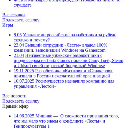
слушает)
Все ссылки
Подсказать ссылку
Игры
8.05
Уезжают ли российские разработчики за рубеж,
сколько и почему?
23.04
Бывший сотрудник «Лесты» владел 100%
компании, вывозившей Windrose на Gamescom
21.04
Неизвестные узбекские разработчики с
продюссером из Lesta Games порвали Сашу Грей, Steam
и Ubisoft своей пиратской бродилкой Windrose
19.11.2025
Разработчика «Казаков» и «Сталкеров»
признали в России нежелательной организацией
10.07.2025
Росимущество назначило компанию для
управления «Лестой»
Все новости
Подсказать ссылку
Прямой эфир
14.06.2025
Мишико
—
О сложности признания того,
что мы мало что знаем о конфликте «Лесты» и
Генпрокуратуры
1