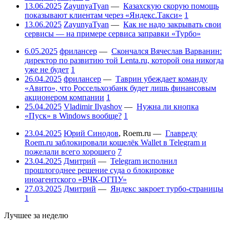
13.06.2025
ZayunyaTyan
—
Казахскую скорую помощь
показывают клиентам через «Яндекс.Такси»
1
13.06.2025
ZayunyaTyan
—
Как не надо закрывать свои
сервисы — на примере сервиса заправки «Турбо»
6.05.2025
фрилансер
—
Скончался Вячеслав Варванин:
директор по развитию той Lenta.ru, которой она никогда
уже не будет
1
26.04.2025
фрилансер
—
Таврин убеждает команду
«Авито», что Россельхозбанк будет лишь финансовым
акционером компании
1
25.04.2025
Vladimir Ilyashov
—
Нужна ли кнопка
«Пуск» в Windows вообще?
1
23.04.2025
Юрий Синодов
,
Roem.ru
—
Главреду
Roem.ru заблокировали кошелёк Wallet в Telegram и
пожелали всего хорошего
7
23.04.2025
Дмитрий
—
Telegram исполнил
прошлогоднее решение суда о блокировке
иноагентского «ВЧК-ОГПУ»
27.03.2025
Дмитрий
—
Яндекс закроет турбо-страницы
1
Лучшее за неделю