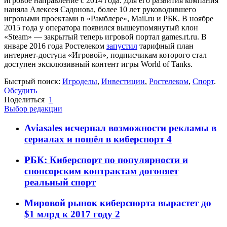
игровое направление с 2014 года. Для его развития компания
наняла Алексея Садонова, более 10 лет руководившего
игровыми проектами в «Рамблере», Mail.ru и РБК. В ноябре
2015 года у оператора появился вышеупомянутый клон
«Steam» — закрытый теперь игровой портал games.rt.ru. В
январе 2016 года Ростелеком
запустил
тарифный план
интернет-доступа «Игровой», подписчикам которого стал
доступен эксклюзивный контент игры World of Tanks.
Быстрый поиск:
Игроделы
,
Инвестиции
,
Ростелеком
,
Спорт
.
Обсудить
Поделиться
1
Выбор редакции
Aviasales исчерпал возможности рекламы в
сериалах и пошёл в киберспорт
4
РБК: Киберспорт по популярности и
спонсорским контрактам догоняет
реальный спорт
Мировой рынок киберспорта вырастет до
$1 млрд к 2017 году
2