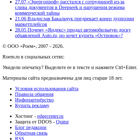
27.07
«Энергопроф» расстался с сотрудницей из-за
слива документов в Deepseek и нарушения режима
коммерческой тайны
21.06
Владислав Бакальчук предрекает конец дуополии
маркетплейсов
28.05
Почему «Яндекс» продал автомобильную доску
объявлений Auto.ru, но хочет купить «Островок»?
© ООО «Роем», 2007 – 2026.
Roem.ru в социальных сетях:
Увидели опечатку? Выделите ее в тексте и нажмите Ctrl+Enter.
Материалы сайта предназначены для лиц старше 18 лет.
Условия использования сайта
Правила общения
Инфопартнёрство
Купить рекламу
Хостинг -
edgecenter.ru
Защита от DDOS -
Qrator
Блог редакции
Обратная связь
RSS