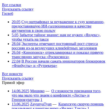
Все ссылки
Подсказать ссылку
Госвеб
20.05
Суд оштрафовал за неуважение к суду компанию,
предоставившую ИИ-галлюцинации в качестве
аргументов в свою пользу
5.05
Забытое тайное знание: нам не нужен «Яндекс»,
чтобы уехать на такси
28.04
Эксперты отмечают постоянный рост стресса
россиян из-за вездесущих кликбейтных заголовков
26.04
«Кинопоиск» отрекламировал и показал прямую
трансляцию запуска «Роскосмоса»
22.04
В России начали сажать инициаторов блокировок
«Флибусты» и «Рутрекера»
Все новости
Подсказать ссылку
Прямой эфир
14.06.2025
Мишико
—
О сложности признания того,
что мы мало что знаем о конфликте «Лесты» и
Генпрокуратуры
1
13.06.2025
ZayunyaTyan
—
Казахскую скорую помощь
показывают клиентам через «Яндекс.Такси»
1