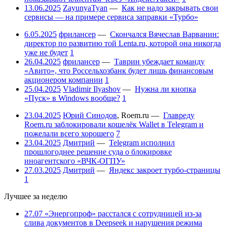
13.06.2025
ZayunyaTyan
—
Как не надо закрывать свои
сервисы — на примере сервиса заправки «Турбо»
6.05.2025
фрилансер
—
Скончался Вячеслав Варванин:
директор по развитию той Lenta.ru, которой она никогда
уже не будет
1
26.04.2025
фрилансер
—
Таврин убеждает команду
«Авито», что Россельхозбанк будет лишь финансовым
акционером компании
1
25.04.2025
Vladimir Ilyashov
—
Нужна ли кнопка
«Пуск» в Windows вообще?
1
23.04.2025
Юрий Синодов
,
Roem.ru
—
Главреду
Roem.ru заблокировали кошелёк Wallet в Telegram и
пожелали всего хорошего
7
23.04.2025
Дмитрий
—
Telegram исполнил
прошлогоднее решение суда о блокировке
иноагентского «ВЧК-ОГПУ»
27.03.2025
Дмитрий
—
Яндекс закроет турбо-страницы
1
Лучшее за неделю
27.07
«Энергопроф» расстался с сотрудницей из-за
слива документов в Deepseek и нарушения режима