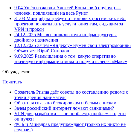
9.04
Ушёл из жизни Алексей Копылов (copylove) —
человек, повлиявший на весь Рунет
31.03
Минцифры требует от топовых российских веб-
проектов не оказывать услуги клиентам, сидящим за
VPN и прокси
24.12.2025
Мы все пользователи инфраструктуры
двойного назначения
12.12.2025
Зачем «Яндексу» нужен свой электромобиль?
Объясняет Юрий Синодов
9.09.2025
Размышления о том, какую оперативно
значимую информацию можно получить через «Макс»
Обсуждаемое
Почитать
Создатель Prisma даёт советы по составлению резюме с
точки зрения нанимателя
Обратная связь по блокировкам и белым спискам
Зачем российский интернет ломают санкциями?
VPN для разработки — не проблема, проблема то, что
он нужен
ФСБ и Минздрав предупреждают (только их никто не
слушает)