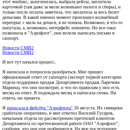
этот чекбокс, залогинилась, выбрала рейсы, заплатила
карточкой (там даже за мили возникают налоги и сборы), и
только после оплаты заметила, что заплатила за весь билет
деньгами. В какой именно момент произошел волшебный
перепрыг с миль на деньги, я не поняла. Возможно, я что-то
напутала, а, возможно, интерфейс невнятен. Но все-таки
позвонила в "Аэрофлот", они велели написать письмо в
саппорт.
Новости СМИ2
Новости СМИ2
И вот тут начался процесс.
Я написала и попросила разобраться. Мне пришел
официальный ответ от саппорта (эксперт первой категории
отдела поддержки продаж Департамента продаж Ларичева
Марина), что они посмотрят, и что по правилам у них есть
месяц на ответ. Я подождала месяц и написала снова. Ни
ответа, ни привета.
Я
написала в фейсбук "Аэрофлота"
26 августа. Их сммщики
сработали оперативно, и мне ответил Василий Гусаров,
начальник отдела по рассмотрению претензий клиентов
Департамента по претензионной работе ОАО "Аэрофлот",
сообщив, что они еще разбираются. На мое последующее