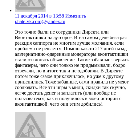
11 декабря 2014 в 13:58
Изменить
i.hate-vk.com@yandex.ru
Это точно были не сотрудники Директа или
Вконтактишки на аутсорсе. И на самом деле быстрая
реакция саппорта не многим лучше молчания, если
проблема не решается. Помню как-то 217 дней назад
альтернативно-одаренные модераторы вконтактишки
стали отклонять объявление. Такие забавные зверьки-
фантазеры, чего они только не придымывали, бодро
отвечали, но в итоге так и не одобрили. В Директе
потом тоже самое приключилось, но уже к другому
прицепились. Тоже забавные, сами правила не умеют
соблюдать. Все эти игры в мили, скидки так скучно,
легче достать денег и заплатить (или вообще не
пользоватеься, как и получилось в моей истории с
вконтактишкой, чего они этим добились).