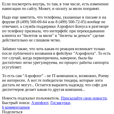
Если посмотреть внутрь, то там, в том числе, есть изменение
навигации по сайту. Может, и оплату за мили поправят.
Надо еще заметить, что телефоны, указанные в письме и на
форуме (8 (499) 500-69-64 или 8 (499) 500-72-05) вообще не
отвечают, а служба поддержки Аэрофлот-Бонуса в разговоре
по телефону признала, что интерфейс при перекидывании
клиента из "билетов за мили" в "билеты за деньги" сделан
действительно не слишком четко.
Забавно также, что хоть какая-то реакция возникает только
после публичного воззвания в фейсбуке "Аэрофлота". То есть
тот случай, когда первопричина, наверное, была бы
достаточно легко урегулируема, но процесс работы саппорта
усугубляет.
То есть сам "Аэрофлот" - не IT-компания и, возможно, Роему
не интересен. А вот те победители тендера, которые логи
достать не могут... Остается выразить надежду, что софт для
диспетчеров делает какая-то другая компания...
Новость подсказал пользователь.
Присылайте свои новости
.
Быстрый поиск:
Аэрофлот
,
Госзакупки
.
6
комментариев
Поделиться