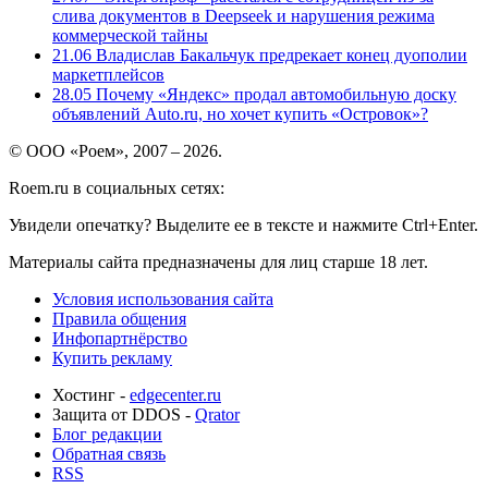
слива документов в Deepseek и нарушения режима
коммерческой тайны
21.06
Владислав Бакальчук предрекает конец дуополии
маркетплейсов
28.05
Почему «Яндекс» продал автомобильную доску
объявлений Auto.ru, но хочет купить «Островок»?
© ООО «Роем», 2007 – 2026.
Roem.ru в социальных сетях:
Увидели опечатку? Выделите ее в тексте и нажмите Ctrl+Enter.
Материалы сайта предназначены для лиц старше 18 лет.
Условия использования сайта
Правила общения
Инфопартнёрство
Купить рекламу
Хостинг -
edgecenter.ru
Защита от DDOS -
Qrator
Блог редакции
Обратная связь
RSS