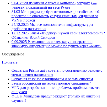
9.04
Ушёл из жизни Алексей Копылов (copylove) —
человек, повлиявший на весь Рунет
31.03
Минцифры требует от топовых российских веб-
проектов не оказывать услуги клиентам, сидящим за
VPN и прокси
24.12.2025
Мы все пользователи инфраструктуры
двойного назначения
12.12.2025
Зачем «Яндексу» нужен свой электромобиль?
Объясняет Юрий Синодов
9.09.2025
Размышления о том, какую оперативно
значимую информацию можно получить через «Макс»
Обсуждаемое
Почитать
Создатель Prisma даёт советы по составлению резюме с
точки зрения нанимателя
Обратная связь по блокировкам и белым спискам
Зачем российский интернет ломают санкциями?
VPN для разработки — не проблема, проблема то, что
он нужен
ФСБ и Минздрав предупреждают (только их никто не
слушает)