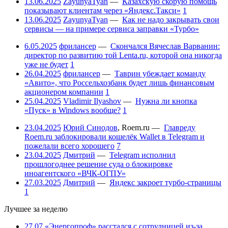
13.06.2025
ZayunyaTyan
—
Казахскую скорую помощь
показывают клиентам через «Яндекс.Такси»
1
13.06.2025
ZayunyaTyan
—
Как не надо закрывать свои
сервисы — на примере сервиса заправки «Турбо»
6.05.2025
фрилансер
—
Скончался Вячеслав Варванин:
директор по развитию той Lenta.ru, которой она никогда
уже не будет
1
26.04.2025
фрилансер
—
Таврин убеждает команду
«Авито», что Россельхозбанк будет лишь финансовым
акционером компании
1
25.04.2025
Vladimir Ilyashov
—
Нужна ли кнопка
«Пуск» в Windows вообще?
1
23.04.2025
Юрий Синодов
,
Roem.ru
—
Главреду
Roem.ru заблокировали кошелёк Wallet в Telegram и
пожелали всего хорошего
7
23.04.2025
Дмитрий
—
Telegram исполнил
прошлогоднее решение суда о блокировке
иноагентского «ВЧК-ОГПУ»
27.03.2025
Дмитрий
—
Яндекс закроет турбо-страницы
1
Лучшее за неделю
27.07
«Энергопроф» расстался с сотрудницей из-за