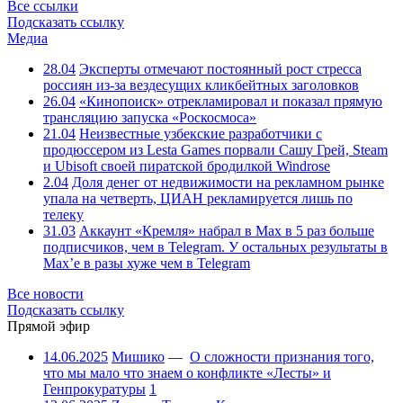
Все ссылки
Подсказать ссылку
Медиа
28.04
Эксперты отмечают постоянный рост стресса
россиян из-за вездесущих кликбейтных заголовков
26.04
«Кинопоиск» отрекламировал и показал прямую
трансляцию запуска «Роскосмоса»
21.04
Неизвестные узбекские разработчики с
продюссером из Lesta Games порвали Сашу Грей, Steam
и Ubisoft своей пиратской бродилкой Windrose
2.04
Доля денег от недвижимости на рекламном рынке
упала на четверть, ЦИАН рекламируется лишь по
телеку
31.03
Аккаунт «Кремля» набрал в Max в 5 раз больше
подписчиков, чем в Telegram. У остальных результаты в
Max’е в разы хуже чем в Telegram
Все новости
Подсказать ссылку
Прямой эфир
14.06.2025
Мишико
—
О сложности признания того,
что мы мало что знаем о конфликте «Лесты» и
Генпрокуратуры
1