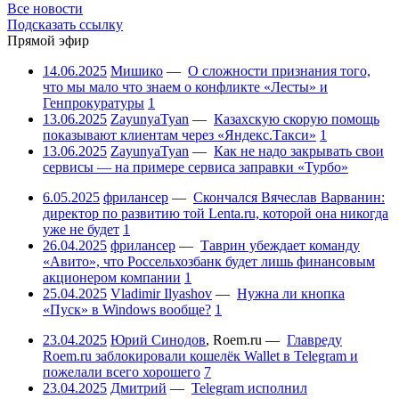
Все новости
Подсказать ссылку
Прямой эфир
14.06.2025
Мишико
—
О сложности признания того,
что мы мало что знаем о конфликте «Лесты» и
Генпрокуратуры
1
13.06.2025
ZayunyaTyan
—
Казахскую скорую помощь
показывают клиентам через «Яндекс.Такси»
1
13.06.2025
ZayunyaTyan
—
Как не надо закрывать свои
сервисы — на примере сервиса заправки «Турбо»
6.05.2025
фрилансер
—
Скончался Вячеслав Варванин:
директор по развитию той Lenta.ru, которой она никогда
уже не будет
1
26.04.2025
фрилансер
—
Таврин убеждает команду
«Авито», что Россельхозбанк будет лишь финансовым
акционером компании
1
25.04.2025
Vladimir Ilyashov
—
Нужна ли кнопка
«Пуск» в Windows вообще?
1
23.04.2025
Юрий Синодов
,
Roem.ru
—
Главреду
Roem.ru заблокировали кошелёк Wallet в Telegram и
пожелали всего хорошего
7
23.04.2025
Дмитрий
—
Telegram исполнил