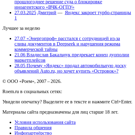
прошлогоднее решение суда о блокировке
иноагентского «ВЧК-ОГПУ»
27.03.2025
Дмитрий
—
Яндекс закроет турбо-страницы
1
Лучшее за неделю
27.07
«Энергопроф» расстался с сотрудницей из-за
слива документов в Deepseek и нарушения режима
коммерческой тайны
21.06
Владислав Бакальчук предрекает конец дуополии
маркетплейсов
28.05
Почему «Яндекс» продал автомобильную доску
объявлений Auto.ru, но хочет купить «Островок»?
© ООО «Роем», 2007 – 2026.
Roem.ru в социальных сетях:
Увидели опечатку? Выделите ее в тексте и нажмите Ctrl+Enter.
Материалы сайта предназначены для лиц старше 18 лет.
Условия использования сайта
Правила общения
Инфопартнёрство