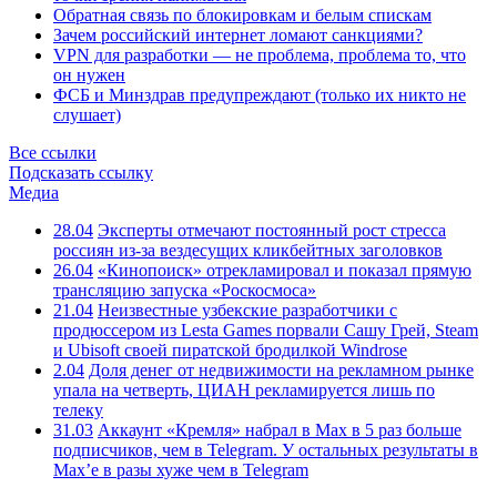
Обратная связь по блокировкам и белым спискам
Зачем российский интернет ломают санкциями?
VPN для разработки — не проблема, проблема то, что
он нужен
ФСБ и Минздрав предупреждают (только их никто не
слушает)
Все ссылки
Подсказать ссылку
Медиа
28.04
Эксперты отмечают постоянный рост стресса
россиян из-за вездесущих кликбейтных заголовков
26.04
«Кинопоиск» отрекламировал и показал прямую
трансляцию запуска «Роскосмоса»
21.04
Неизвестные узбекские разработчики с
продюссером из Lesta Games порвали Сашу Грей, Steam
и Ubisoft своей пиратской бродилкой Windrose
2.04
Доля денег от недвижимости на рекламном рынке
упала на четверть, ЦИАН рекламируется лишь по
телеку
31.03
Аккаунт «Кремля» набрал в Max в 5 раз больше
подписчиков, чем в Telegram. У остальных результаты в
Max’е в разы хуже чем в Telegram