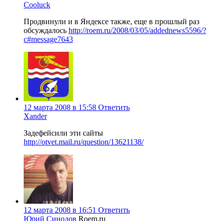
Cooluck
Продвинули и в Яндексе также, еще в прошлый раз
обсуждалось
http://roem.ru/2008/03/05/addednews5596/?
c#message7643
12 марта 2008 в 15:58
Ответить
Xander
Задефейсили эти сайты
http://otvet.mail.ru/question/13621138/
12 марта 2008 в 16:51
Ответить
Юрий Синодов
Roem.ru