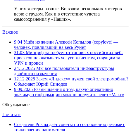
У них хостеры разные. Во взлом нескольких хостеров
верю с трудом. Как и в отсутствие чувства
самосохранения у «Наших».
Важное
9.04
Ушёл из жизни Алексей Копылов (copylove) —
человек, повлиявший на весь Рунет
31.03
Минцифры требует от топовых российских веб-
проектов не оказывать услуги клиентам, сидящим за
VPN и прокси
24.12.2025
Мы все пользователи инфраструктуры
двойного назначения
12.12.2025
Зачем «Яндексу» нужен свой электромобиль?
Объясняет Юрий Синодов
9.09.2025
Размышления о том, какую оперативно
значимую информацию можно получить через «Макс»
Обсуждаемое
Почитать
Создатель Prisma даёт советы по составлению резюме с
точки зрения нанимателя