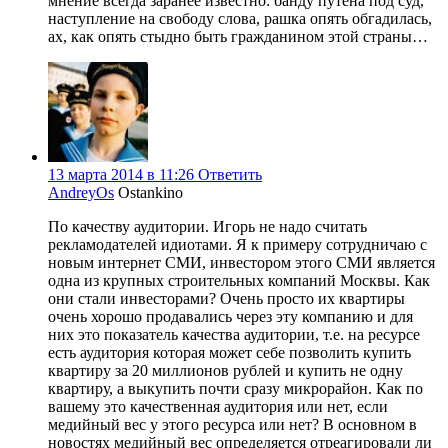
мнение всегда заранее известно: банду путена под суд,
наступление на свободу слова, рашка опять обгадилась,
ах, как опять стыдно быть гражданином этой страны…
13 марта 2014 в 11:26
Ответить
AndreyOs
Ostankino
По качеству аудитории. Игорь не надо считать
рекламодателей идиотами. Я к примеру сотрудничаю с
новым интернет СМИ, инвестором этого СМИ является
одна из крупных строительных компаний Москвы. Как
они стали инвесторами? Очень просто их квартиры
очень хорошо продавались через эту компанию и для
них это показатель качества аудитории, т.е. на ресурсе
есть аудитория которая может себе позволить купить
квартиру за 20 миллионов рублей и купить не одну
квартиру, а выкупить почти сразу микрорайон. Как по
вашему это качественная аудитория или нет, если
медийный вес у этого ресурса или нет? В основном в
новостях медийный вес определяется отреагировали ли