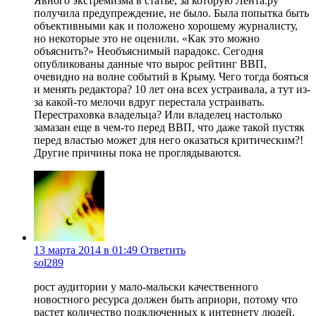
Явного экстремизма в статье, за которую Лента.ру
получила предупреждение, не было. Была попытка быть
объективными как и положено хорошему журналисту,
но некоторые это не оценили. «Как это можно
объяснить?» Необъяснимый парадокс. Сегодня
опубликованы данные что вырос рейтинг ВВП,
очевидно на волне событий в Крыму. Чего тогда бояться
и менять редактора? 10 лет она всех устраивала, а тут из-
за какой-то мелочи вдруг перестала устраивать.
Перестраховка владельца? Или владелец настолько
замазан еще в чем-то перед ВВП, что даже такой пустяк
перед властью может для него оказаться критическим?!
Другие причины пока не проглядываются.
13 марта 2014 в 01:49
Ответить
sol289
рост аудитории у мало-мальски качественного
новостного ресурса должен быть априори, потому что
растет количество подключенных к интернету людей,