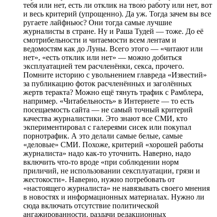
тебя или нет, есть ли отклик на твою работу или нет, вот
и весь критерий (упрощенно). Да уж. Тогда зачем вы все
ругаете лайфньюс? Они тогда самые лучшие
журналисты в стране. Ну и Раша Тудей — тоже. До её
смотрибельности и читаемости всем лентам и
ведомостям как до Луны. Всего этого — «читают или
нет», «есть отклик или нет» — можно добиться
эксплуатацией тем расчленёнки, секса, прочего.
Помните историю с увольнением главреда «Известий»
за публикацию фоток расчленённых и заголённых
жертв теракта? Можно ещё тянуть трафик с Рамблера,
например. «Читабельность» в Интернете — то есть
посещаемость сайта — не самый точный критерий
качества журналистики. Это знают все СМИ, кто
экпериментировал с галереями сисек или покупал
порнотрафик. А это делали самые белые, самые
«деловые» СМИ. Похоже, критерий «хорошей работы
журналиста» надо как-то уточнить. Наверно, надо
включить что-то вроде «при соблюдении норм
приличий, не использовании сексплуатации, грязи и
жестокости». Наверно, нужно потребовать от
«настоящего журналиста» не навязывать своего мнения
в новостях и информационных материалах. Нужно ли
сюда включать отсутствие политической
ангажированности, раздачи редакционных