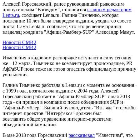
Алексей Гореславский, ранее руководивший рыковским
пропутинским "Взглядом", становится
главным редактором
Lenta.ru
, сообщает Lenta.ru. Галина Тимченко, которая
последние 10 лет была главредом издания, уходит со своего
поста. Сама Lenta.ru сообщает, что это решение принял
владелец холдинга "Афиша-Рамблер-SUP" Александр Мамут.
Новости СМИ2
Новости СМИ2
Изменения в кадровом распорядке вступают в силу сегодня
же - 12 марта. Тимченко не комментирует происходящее, PR
АфРаSUP пока тоже не готов огласить официальную причину
увольнения.
Галина Тимченко работала в Lenta.ru с момента ее основания -
с 1999 года, возглавляла издание с 2004 года. Алексей
Гореславский работает в "Афиша-Рамблер-SUP" с мая 2013
года - он пришел в компанию после объединения SUP и
"Афиша-Рамблер". Бывший руководитель "Взгляда" и службы
интернет-проектов "Интерфакса" должен был
возглавить общее управление интернет-проектами
объединенной компании.
В мае 2013 года Гореславский
рассказывал
"Известиям", что