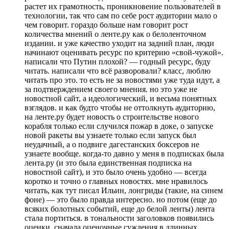
растет их грамотность, проникновение пользователей в
технологии, так что сам по себе рост аудитории мало о
чем говорит. гораздо больше нам говорит рост
количества мнений о ленте.ру как о белоленточном
издании. и уже качество уходит на задний план, люди
начинают оценивать ресурс по критерию «свой-чужой».
написали что Путин плохой? — годный ресурс, буду
читать. написали что всё разворовали? класс, люблю
читать про это. то есть не за новостями уже туда идут, а
за подтверждением своего мнения. но это уже не
новостной сайт, а идеологический, и весьма понятных
взглядов. и как будто чтобы не оттолкнуть аудиторию,
на ленте.ру будет новость о строительстве нового
корабля только если случился пожар в доке, о запуске
новой ракеты вы узнаете только если запуск был
неудачный, а о подвиге дагестанских боксеров не
узнаете вообще. когда-то давно у меня в подписках была
лента.ру (и это была единственная подписка на
новостной сайт), и это было очень удобно — всегда
коротко и точно о главных новостях. мне нравилось
читать, как тут писал Ильин, лонгриды (такие, на синем
фоне) — это было правда интересно. но потом (еще до
всяких болотных событий, еще до белой ленты) лента
стала портиться. в тональности заголовков появились
оценки. сначала оценочные суждения в длинных