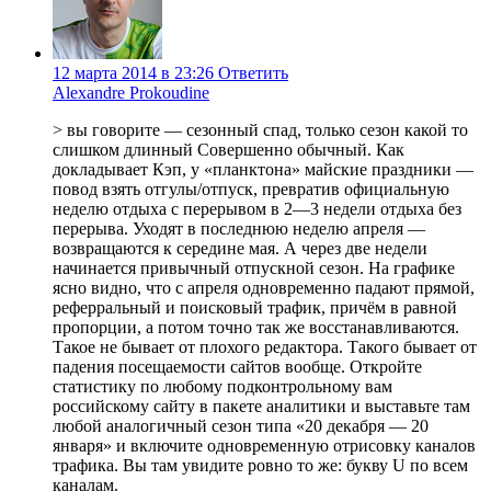
12 марта 2014 в 23:26
Ответить
Alexandre Prokoudine
> вы говорите — сезонный спад, только сезон какой то
слишком длинный Совершенно обычный. Как
докладывает Кэп, у «планктона» майские праздники —
повод взять отгулы/отпуск, превратив официальную
неделю отдыха с перерывом в 2—3 недели отдыха без
перерыва. Уходят в последнюю неделю апреля —
возвращаются к середине мая. А через две недели
начинается привычный отпускной сезон. На графике
ясно видно, что с апреля одновременно падают прямой,
реферральный и поисковый трафик, причём в равной
пропорции, а потом точно так же восстанавливаются.
Такое не бывает от плохого редактора. Такого бывает от
падения посещаемости сайтов вообще. Откройте
статистику по любому подконтрольному вам
российскому сайту в пакете аналитики и выставьте там
любой аналогичный сезон типа «20 декабря — 20
января» и включите одновременную отрисовку каналов
трафика. Вы там увидите ровно то же: букву U по всем
каналам.