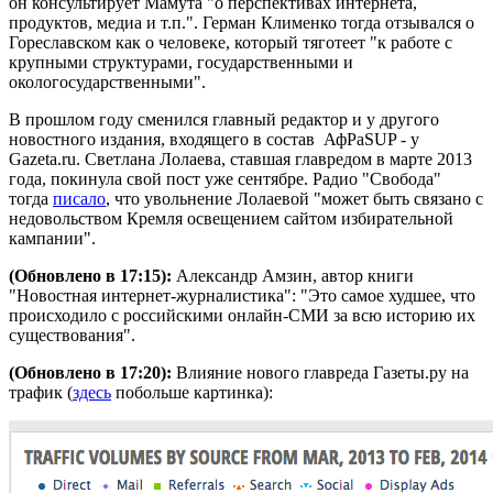
он консультирует Мамута "о перспективах интернета,
продуктов, медиа и т.п.". Герман Клименко тогда отзывался о
Гореславском как о человеке, который тяготеет "к работе с
крупными структурами, государственными и
окологосударственными".
В прошлом году сменился главный редактор и у другого
новостного издания, входящего в состав АфРаSUP - у
Gazeta.ru. Светлана Лолаева, ставшая главредом в марте 2013
года, покинула свой пост уже сентябре. Радио "Свобода"
тогда
писало
, что увольнение Лолаевой "может быть связано с
недовольством Кремля освещением сайтом избирательной
кампании".
(Обновлено в 17:15):
Александр Амзин, автор книги
"Новостная интернет-журналистика": "Это самое худшее, что
происходило с российскими онлайн-СМИ за всю историю их
существования".
(Обновлено в 17:20):
Влияние нового главреда Газеты.ру на
трафик (
здесь
побольше картинка):