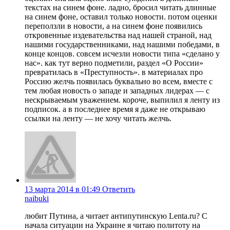
текстах на синем фоне. ладно, бросил читать длинные
на синем фоне, оставил только новости. потом оценки
переползли в новости, а на синем фоне появились
откровенные издевательства над нашей страной, над
нашими государственниками, над нашими победами, в
конце концов. совсем исчезли новости типа «сделано у
нас». как тут верно подметили, раздел «О России»
превратилась в «Преступность». в материалах про
Россию желчь появилась буквально во всем, вместе с
тем любая новость о западе и западных лидерах — с
нескрываемым уважением. короче, выпилил я ленту из
подписок. а в последнее время я даже не открываю
ссылки на ленту — не хочу читать желчь.
13 марта 2014 в 01:49
Ответить
naibuki
любит Путина, а читает антипутинскую Lenta.ru? С
начала ситуации на Украине я читаю политоту на