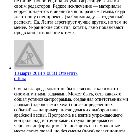
не пишет новостей, она их умно агрегирует силами
своим редакторов. Редкое исключение — материалы
корреспондентов и аналитиков по разным темам, сюда
же отношу спецпроекты (за Олимпиаду — отдельный
респект). Да, Лента агрегирует лучше других, но тем не
менее. Украинские события, кстати, явно показывают
предвзятое отношение к теме.
13 марта 2014 в 08:31
Ответить
drlibra
Смена главреда может не быть связана с какими-то
сиюминутными задачами. Может быть, есть какая-то
общая установка/программа, созданная ответственными
людьми (идеологами? хехе) после определенных
событий — например, после думских выборов или
арабской весны. Программа на взятие упреждающего
контроля над источниками, откуда ширнармассы
черпают информацию. Т.е. посадить на намоленные
места своих людей, но без смены (пока) редакционной