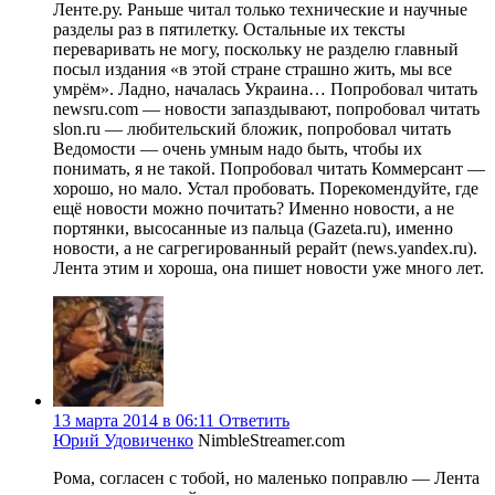
Ленте.ру. Раньше читал только технические и научные
разделы раз в пятилетку. Остальные их тексты
переваривать не могу, поскольку не разделю главный
посыл издания «в этой стране страшно жить, мы все
умрём». Ладно, началась Украина… Попробовал читать
newsru.com — новости запаздывают, попробовал читать
slon.ru — любительский бложик, попробовал читать
Ведомости — очень умным надо быть, чтобы их
понимать, я не такой. Попробовал читать Коммерсант —
хорошо, но мало. Устал пробовать. Порекомендуйте, где
ещё новости можно почитать? Именно новости, а не
портянки, высосанные из пальца (Gazeta.ru), именно
новости, а не сагрегированный рерайт (news.yandex.ru).
Лента этим и хороша, она пишет новости уже много лет.
13 марта 2014 в 06:11
Ответить
Юрий Удовиченко
NimbleStreamer.com
Рома, согласен с тобой, но маленько поправлю — Лента