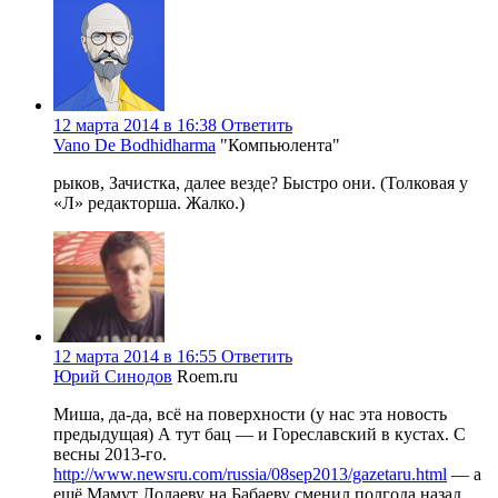
12 марта 2014 в 16:38
Ответить
Vano De Bodhidharma
"Компьюлента"
рыков, Зачистка, далее везде? Быстро они. (Толковая у
«Л» редакторша. Жалко.)
12 марта 2014 в 16:55
Ответить
Юрий Синодов
Roem.ru
Миша, да-да, всё на поверхности (у нас эта новость
предыдущая) А тут бац — и Гореславский в кустах. С
весны 2013-го.
http://www.newsru.com/russia/08sep2013/gazetaru.html
— а
ещё Мамут Лолаеву на Бабаеву сменил полгода назад.