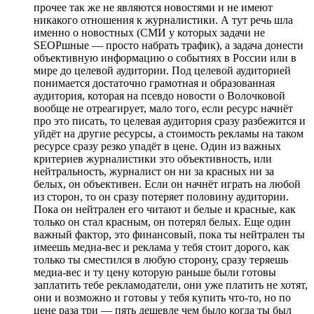
прочее так же не являются новостями и не имеют
никакого отношения к журналистики. А тут речь шла
именно о новостных (СМИ у которых задачи не
SEOPшные — просто набрать трафик), а задача донести
объективную информацию о событиях в России или в
мире до целевой аудитории. Под целевой аудиторией
понимается достаточно грамотная и образованная
аудитория, которая на псевдо новости о Волочковой
вообще не отреагирует, мало того, если ресурс начнёт
про это писать, то целевая аудитория сразу разбежится и
уйдёт на другие ресурсы, а стоимость рекламы на таком
ресурсе сразу резко упадёт в цене. Один из важных
критериев журналистики это объективность, или
нейтральность, журналист он ни за красных ни за
белых, он объективен. Если он начнёт играть на любой
из сторон, то он сразу потеряет половину аудитории.
Пока он нейтрален его читают и белые и красные, как
только он стал красным, он потерял белых. Еще один
важный фактор, это финансовый, пока ты нейтрален ты
имеешь медиа-вес и реклама у тебя стоит дорого, как
только ты сместился в любую сторону, сразу теряешь
медиа-вес и ту цену которую раньше были готовы
заплатить тебе рекламодатели, они уже платить не хотят,
они и возможно и готовы у тебя купить что-то, но по
цене раза три — пять дешевле чем было когда ты был