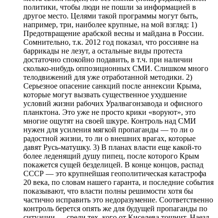
политики, чтобы люди не пошли за информацией в
другое место. Целями такой программы могут быть,
например, три, наиболее крупные, на мой взгляд: 1)
Предотвращение арабской весны и майдана в России.
Сомнительно, т.к. 2012 год показал, что россияне на
баррикады не лезут, а остальные виды протеста
достаточно спокойно подавить, в т.ч. при наличии
сколько-нибудь оппозиционных СМИ. Слишком много
телодвижений для уже отработанной методики. 2)
Серьезное опасение санкций после аннексии Крыма,
которые могут вызвать существенное ухудшение
условий жизни рабочих Уралвагонзавода и офисного
планктона. Это уже не просто крики «воруют», это
многие ощутят на своей шкуре. Контроль над СМИ
нужен для усиления мягкой пропаганды — то ли о
радостной жизни, то ли о внешних врагах, которые
давят Русь-матушку. 3) В планах власти еще какой-то
более леденящий душу пипец, после которого Крым
покажется сущей безделицей. В конце концов, распад
СССР — это крупнейшая геополитическая катастрофа
20 века, по словам нашего гаранта, и последние события
показывают, что власти полны решимости хотя бы
частично исправить это недоразумение. Соответственно
контроль берется опять же для будущей пропаганды по
ситуации — среди тех, кого от Киселева тошнит. Наезд