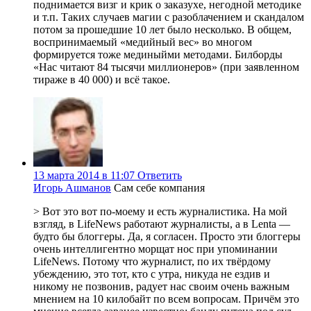
поднимается визг и крик о заказухе, негодной методике
и т.п. Таких случаев магии с разоблачением и скандалом
потом за прошедшие 10 лет было несколько. В общем,
воспринимаемый «медийный вес» во многом
формируется тоже мединыйми методами. Билборды
«Нас читают 84 тысячи миллионеров» (при заявленном
тираже в 40 000) и всё такое.
13 марта 2014 в 11:07
Ответить
Игорь Ашманов
Сам себе компания
> Вот это вот по-моему и есть журналистика. На мой
взгляд, в LifeNews работают журналисты, а в Lenta —
будто бы блоггеры. Да, я согласен. Просто эти блоггеры
очень интеллигентно морщат нос при упоминании
LifeNews. Потому что журналист, по их твёрдому
убеждению, это тот, кто с утра, никуда не ездив и
никому не позвонив, радует нас своим очень важным
мнением на 10 килобайт по всем вопросам. Причём это