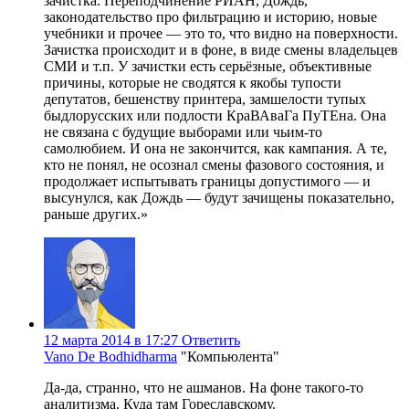
зачистка. Переподчинение РИАН, Дождь,
законодательство про фильтрацию и историю, новые
учебники и прочее — это то, что видно на поверхности.
Зачистка происходит и в фоне, в виде смены владельцев
СМИ и т.п. У зачистки есть серьёзные, объективные
причины, которые не сводятся к якобы тупости
депутатов, бешенству принтера, замшелости тупых
быдлорусских или подлости КраВАваГа ПуТЕна. Она
не связана с будущие выборами или чьим-то
самолюбием. И она не закончится, как кампания. А те,
кто не понял, не осознал смены фазового состояния, и
продолжает испытывать границы допустимого — и
высунулся, как Дождь — будут зачищены показательно,
раньше других.»
12 марта 2014 в 17:27
Ответить
Vano De Bodhidharma
"Компьюлента"
Да-да, странно, что не ашманов. На фоне такого-то
аналитизма. Куда там Гореславскому.