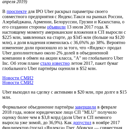
апреля 2019)
В
проспекте
для IPO Uber раскрыл параметры своего
совместного предприятия с Яндекс.Такси на рынках России,
Азербайджана, Армении, Белоруссии, Грузии и Казахстана, о
его создании стороны
объявили
13 июля 2017 года. К
настоящему моменту американские вложения в СП выросли с
$225 млн, заявленных на старте, до $345 млн (больше на $120
млн), а доля владения изменилась с 36,6%% до 38%. Вероятно
изменение доли произошло из за того, что «Яндекс» продал
Uber дополнительно около 2% долей в объединенной
компании в обмен на акции класса, "А" но глобального Uber
Inc. Об этом плане
стало известно
летом 2017, пакет бумаг
глобального Uber партнёры оценили в $52 млн.
Новости СМИ2
Новости СМИ2
Uber выходил на сделку с активами в $20 млн, при долге в $15
млн.
Формальное объединение партнёры
завершили
в феврале
2018 года, новое юридическое лицо СП "MLU" получило
оценку более чем в $3,8 млрд (доля Uber в СП немного
выросла уже зимой, до 36,9%). Как
допустил
в ноябре 2017
финдиректор (тогда) «Яндекса» Грег Абовски — совместная