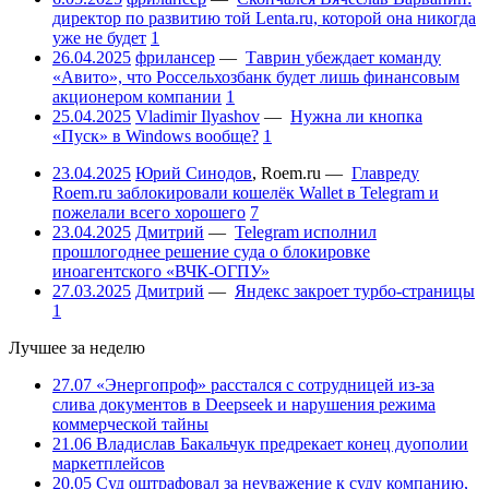
директор по развитию той Lenta.ru, которой она никогда
уже не будет
1
26.04.2025
фрилансер
—
Таврин убеждает команду
«Авито», что Россельхозбанк будет лишь финансовым
акционером компании
1
25.04.2025
Vladimir Ilyashov
—
Нужна ли кнопка
«Пуск» в Windows вообще?
1
23.04.2025
Юрий Синодов
,
Roem.ru
—
Главреду
Roem.ru заблокировали кошелёк Wallet в Telegram и
пожелали всего хорошего
7
23.04.2025
Дмитрий
—
Telegram исполнил
прошлогоднее решение суда о блокировке
иноагентского «ВЧК-ОГПУ»
27.03.2025
Дмитрий
—
Яндекс закроет турбо-страницы
1
Лучшее за неделю
27.07
«Энергопроф» расстался с сотрудницей из-за
слива документов в Deepseek и нарушения режима
коммерческой тайны
21.06
Владислав Бакальчук предрекает конец дуополии
маркетплейсов
20.05
Суд оштрафовал за неуважение к суду компанию,