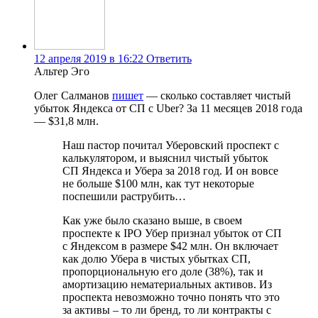
12 апреля 2019 в 16:22
Ответить
Альтер Эго
Олег Салманов
пишет
— сколько составляет чистый
убыток Яндекса от СП с Uber? За 11 месяцев 2018 года
— $31,8 млн.
Наш пастор почитал Уберовский проспект с
калькулятором, и выяснил чистый убыток
СП Яндекса и Убера за 2018 год. И он вовсе
не больше $100 млн, как тут некоторые
поспешили раструбить…
Как уже было сказано выше, в своем
проспекте к IPO Убер признал убыток от СП
с Яндексом в размере $42 млн. Он включает
как долю Убера в чистых убытках СП,
пропорциональную его доле (38%), так и
амортизацию нематериальных активов. Из
проспекта невозможно точно понять что это
за активы – то ли бренд, то ли контракты с