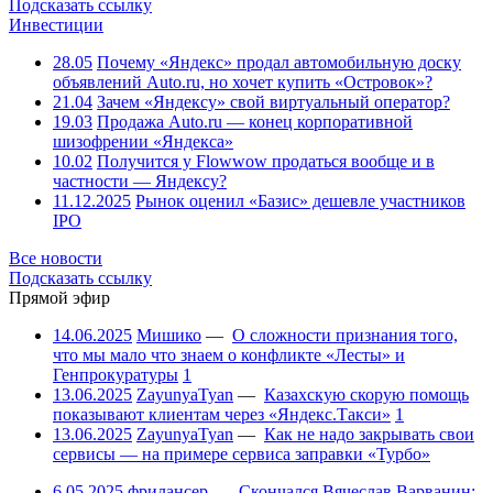
Подсказать ссылку
Инвестиции
28.05
Почему «Яндекс» продал автомобильную доску
объявлений Auto.ru, но хочет купить «Островок»?
21.04
Зачем «Яндексу» свой виртуальный оператор?
19.03
Продажа Auto.ru — конец корпоративной
шизофрении «Яндекса»
10.02
Получится у Flowwow продаться вообще и в
частности — Яндексу?
11.12.2025
Рынок оценил «Базис» дешевле участников
IPO
Все новости
Подсказать ссылку
Прямой эфир
14.06.2025
Мишико
—
О сложности признания того,
что мы мало что знаем о конфликте «Лесты» и
Генпрокуратуры
1
13.06.2025
ZayunyaTyan
—
Казахскую скорую помощь
показывают клиентам через «Яндекс.Такси»
1
13.06.2025
ZayunyaTyan
—
Как не надо закрывать свои
сервисы — на примере сервиса заправки «Турбо»
6.05.2025
фрилансер
—
Скончался Вячеслав Варванин: