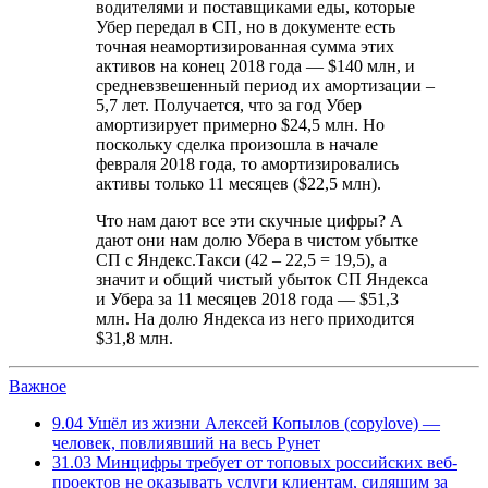
водителями и поставщиками еды, которые
Убер передал в СП, но в документе есть
точная неамортизированная сумма этих
активов на конец 2018 года — $140 млн, и
средневзвешенный период их амортизации –
5,7 лет. Получается, что за год Убер
амортизирует примерно $24,5 млн. Но
поскольку сделка произошла в начале
февраля 2018 года, то амортизировались
активы только 11 месяцев ($22,5 млн).
Что нам дают все эти скучные цифры? А
дают они нам долю Убера в чистом убытке
СП с Яндекс.Такси (42 – 22,5 = 19,5), а
значит и общий чистый убыток СП Яндекса
и Убера за 11 месяцев 2018 года — $51,3
млн. На долю Яндекса из него приходится
$31,8 млн.
Важное
9.04
Ушёл из жизни Алексей Копылов (copylove) —
человек, повлиявший на весь Рунет
31.03
Минцифры требует от топовых российских веб-
проектов не оказывать услуги клиентам, сидящим за