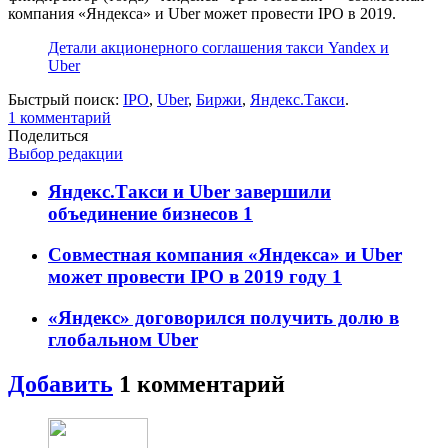
компания «Яндекса» и Uber может провести IPO в 2019.
Детали акционерного соглашения такси Yandex и
Uber
Быстрый поиск:
IPO
,
Uber
,
Биржи
,
Яндекс.Такси
.
1
комментарий
Поделиться
Выбор редакции
Яндекс.Такси и Uber завершили
объединение бизнесов
1
Совместная компания «Яндекса» и Uber
может провести IPO в 2019 году
1
«Яндекс» договорился получить долю в
глобальном Uber
Добавить
1
комментарий