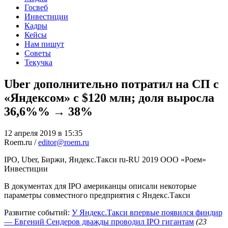
Госвеб
Инвестиции
Кадры
Кейсы
Нам пишут
Советы
Текучка
Uber дополнительно потратил на СП с
«Яндексом» с $120 млн; доля выросла
36,6%% → 38%
12 апреля 2019 в 15:35
Roem.ru /
editor@roem.ru
IPO, Uber, Биржи, Яндекс.Такси
ru-RU
2019
ООО «Роем»
Инвестиции
В документах для IPO американцы описали некоторые
параметры совместного предприятия с Яндекс.Такси
Развитие событий:
У Яндекс.Такси впервые появился финдир
— Евгений Сендеров дважды проводил IPO гигантам
(23