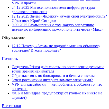
VPN и прокси
24.12.2025
Мы все пользователи инфраструктуры
двойного назначения
12.12.2025
Зачем «Яндексу» нужен свой электромобиль?
Объясняет Юрий Синодов
9.09.2025
Размышления о том, какую оперативно
значимую информацию можно получить через «Макс»
Обсуждаемое
12:12
Почему «Атом» не подошёл мне как обычному
водителю? И кому подойдёт?
Почитать
Создатель Prisma даёт советы по составлению резюме с
точки зрения нанимателя
Обратная связь по блокировкам и белым спискам
Зачем российский интернет ломают санкциями?
VPN для разработки — не проблема, проблема то, что
он нужен
ФСБ и Минздрав предупреждают (только их никто не
слушает)
Все ссылки