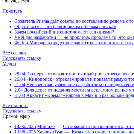
Обсуждаемое
Почитать
Создатель Prisma даёт советы по составлению резюме с т
Обратная связь по блокировкам и белым спискам
Зачем российский интернет ломают санкциями?
VPN для разработки — не проблема, проблема то, что он
ФСБ и Минздрав предупреждают (только их никто не слу
Все ссылки
Подсказать ссылку
Медиа
28.04
Эксперты отмечают постоянный рост стресса росси
26.04
«Кинопоиск» отрекламировал и показал прямую тр
21.04
Неизвестные узбекские разработчики с продюссером
2.04
Доля денег от недвижимости на рекламном рынке уп
31.03
Аккаунт «Кремля» набрал в Max в 5 раз больше подп
Все новости
Подсказать ссылку
Прямой эфир
14.06.2025
Мишико
—
О сложности признания того, что
13.06.2025
ZayunyaTyan
—
Казахскую скорую помощь по