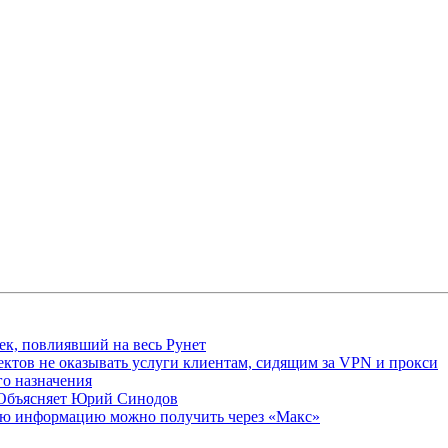
ек, повлиявший на весь Рунет
ктов не оказывать услуги клиентам, сидящим за VPN и прокси
о назначения
 Объясняет Юрий Синодов
ую информацию можно получить через «Макс»