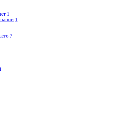
дет
1
мпании
1
шего
7
ы