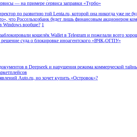
сервисы — на примере сервиса заправки «Турбо»
ректор по развитию той Lenta.ru, которой она никогда уже не бу
о», что Россельхозбанк будет лишь финансовым акционером ко
в Windows вообще?
1
заблокировали кошелёк Wallet в Telegram и пожелали всего хоро
 решение суда о блокировке иноагентского «ВЧК-ОГПУ»
 документов в Deepseek и нарушения режима коммерческой тайн
аркетплейсов
влений Auto.ru, но хочет купить «Островок»?