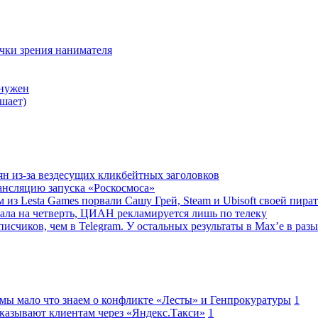
очки зрения нанимателя
 нужен
шает)
ян из-за вездесущих кликбейтных заголовков
ансляцию запуска «Роскосмоса»
 из Lesta Games порвали Сашу Грей, Steam и Ubisoft своей пира
ала на четверть, ЦИАН рекламируется лишь по телеку
исчиков, чем в Telegram. У остальных результаты в Max’е в разы
 мы мало что знаем о конфликте «Лесты» и Генпрокуратуры
1
казывают клиентам через «Яндекс.Такси»
1