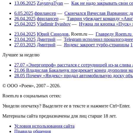
13.06.2025
ZayunyaTyan
—
Как не надо закрывать свои 
6.05.2025
фрилансер
—
Скончался Вячеслав Варванин: ди
26.04.2025
фрилансер
—
Таврин убеждает команду «Авит
25.04.2025
Vladimir Ilyashov
—
Нужна ли кнопка «Пуск» 
23.04.2025
Юрий Синодов
,
Roem.ru
—
Главреду Roem.ru 
23.04.2025
Дмитрий
—
Telegram исполнил прошлогоднее
27.03.2025
Дмитрий
—
Яндекс закроет турбо-страницы
1
Лучшее за неделю
27.07
«Энергопроф» расстался с сотрудницей из-за слива
21.06
Владислав Бакальчук предрекает конец дуополии м
28.05
Почему «Яндекс» продал автомобильную доску объя
© ООО «Роем», 2007 – 2026.
Roem.ru в социальных сетях:
Увидели опечатку? Выделите ее в тексте и нажмите Ctrl+Enter.
Материалы сайта предназначены для лиц старше 18 лет.
Условия использования сайта
Правила общения