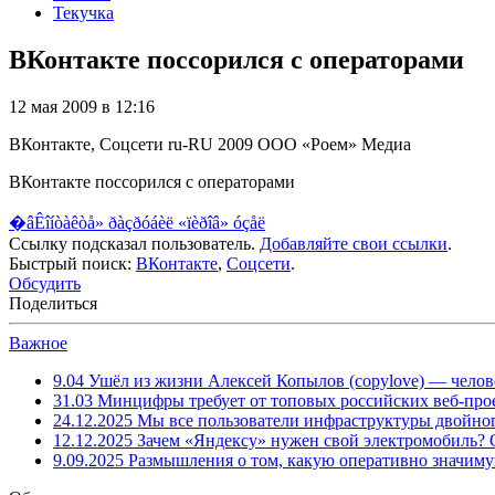
Текучка
ВКонтакте поссорился с операторами
12 мая 2009 в 12:16
ВКонтакте, Соцсети
ru-RU
2009
ООО «Роем»
Медиа
ВКонтакте поссорился с операторами
�âÊîíòàêòå» ðàçðóáèë «ïèðîâ» óçåë
Ссылку подсказал пользователь.
Добавляйте свои ссылки
.
Быстрый поиск:
ВКонтакте
,
Соцсети
.
Обсудить
Поделиться
Важное
9.04
Ушёл из жизни Алексей Копылов (copylove) — челов
31.03
Минцифры требует от топовых российских веб-прое
24.12.2025
Мы все пользователи инфраструктуры двойног
12.12.2025
Зачем «Яндексу» нужен свой электромобиль?
9.09.2025
Размышления о том, какую оперативно значим