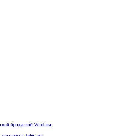
тской бродилкой Windrose
 хуже чем в Telegram