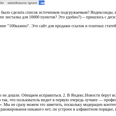
было сделать список источников подгружаемым? Яндексоиды, вы
опе листалка для 10000 пунктов? Это удобно?) -- пришлось с деск
ание "100казино". Это сайт для продажи ссылок и платных стате
 не дошли. Обещаем исправиться. 2. В Яндекс.Новости берут вс
но так, что пользователь видит в первую очередь лучшее — про
 Мы не сразу можем это заметить, поскольку модерации контента
и ранжирования никакого нет, он устроен в алфавитном порядке, п