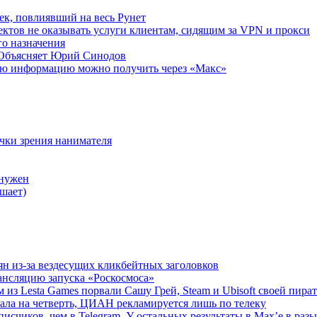
ек, повлиявший на весь Рунет
ктов не оказывать услуги клиентам, сидящим за VPN и прокси
о назначения
 Объясняет Юрий Синодов
ую информацию можно получить через «Макс»
очки зрения нанимателя
 нужен
шает)
ян из-за вездесущих кликбейтных заголовков
ансляцию запуска «Роскосмоса»
 из Lesta Games порвали Сашу Грей, Steam и Ubisoft своей пира
ала на четверть, ЦИАН рекламируется лишь по телеку
исчиков, чем в Telegram. У остальных результаты в Max’е в разы