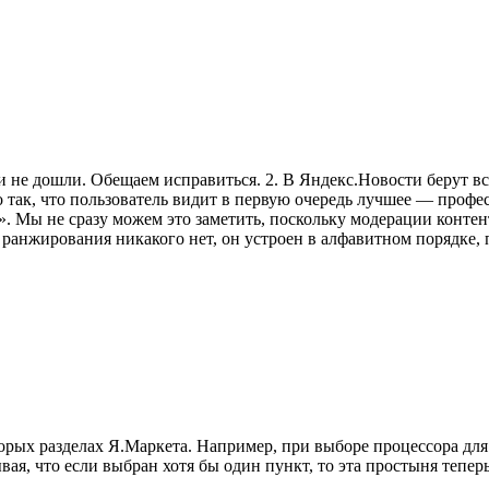
 не дошли. Обещаем исправиться. 2. В Яндекс.Новости берут вс
но так, что пользователь видит в первую очередь лучшее — про
 Мы не сразу можем это заметить, поскольку модерации контента
и ранжирования никакого нет, он устроен в алфавитном порядке, п
оторых разделах Я.Маркета. Например, при выборе процессора дл
я, что если выбран хотя бы один пункт, то эта простыня теперь