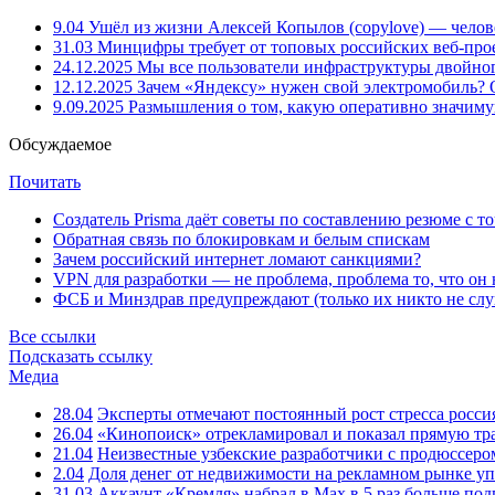
9.04
Ушёл из жизни Алексей Копылов (copylove) — челов
31.03
Минцифры требует от топовых российских веб-прое
24.12.2025
Мы все пользователи инфраструктуры двойног
12.12.2025
Зачем «Яндексу» нужен свой электромобиль?
9.09.2025
Размышления о том, какую оперативно значим
Обсуждаемое
Почитать
Создатель Prisma даёт советы по составлению резюме с т
Обратная связь по блокировкам и белым спискам
Зачем российский интернет ломают санкциями?
VPN для разработки — не проблема, проблема то, что он
ФСБ и Минздрав предупреждают (только их никто не слу
Все ссылки
Подсказать ссылку
Медиа
28.04
Эксперты отмечают постоянный рост стресса росси
26.04
«Кинопоиск» отрекламировал и показал прямую тр
21.04
Неизвестные узбекские разработчики с продюссером
2.04
Доля денег от недвижимости на рекламном рынке уп
31.03
Аккаунт «Кремля» набрал в Max в 5 раз больше подп