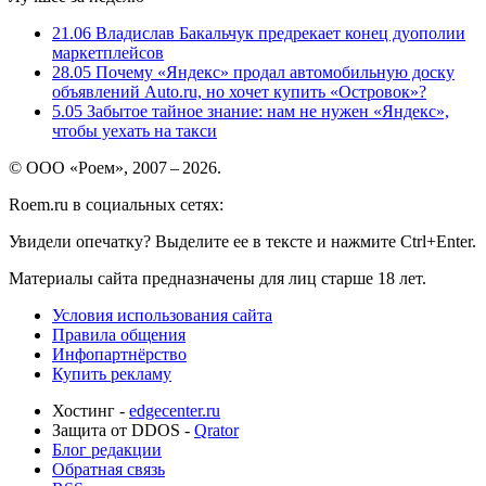
21.06
Владислав Бакальчук предрекает конец дуополии
маркетплейсов
28.05
Почему «Яндекс» продал автомобильную доску
объявлений Auto.ru, но хочет купить «Островок»?
5.05
Забытое тайное знание: нам не нужен «Яндекс»,
чтобы уехать на такси
© ООО «Роем», 2007 – 2026.
Roem.ru в социальных сетях:
Увидели опечатку? Выделите ее в тексте и нажмите Ctrl+Enter.
Материалы сайта предназначены для лиц старше 18 лет.
Условия использования сайта
Правила общения
Инфопартнёрство
Купить рекламу
Хостинг -
edgecenter.ru
Защита от DDOS -
Qrator
Блог редакции
Обратная связь