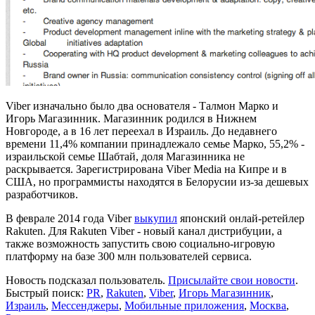
Viber изначально было два основателя - Талмон Марко и
Игорь Магазинник. Магазинник родился в Нижнем
Новгороде, а в 16 лет переехал в Израиль. До недавнего
времени 11,4% компании принадлежало семье Марко, 55,2% -
израильской семье Шабтай, доля Магазинника не
раскрывается. Зарегистрирована Viber Media на Кипре и в
США, но программисты находятся в Белорусии из-за дешевых
разработчиков.
В феврале 2014 года Viber
выкупил
японский онлай-ретейлер
Rakuten. Для Rakuten Viber - новый канал дистрибуции, а
также возможность запустить свою социально-игровую
платформу на базе 300 млн пользователей сервиса.
Новость подсказал пользователь.
Присылайте свои новости
.
Быстрый поиск:
PR
,
Rakuten
,
Viber
,
Игорь Магазинник
,
Израиль
,
Мессенджеры
,
Мобильные приложения
,
Москва
,