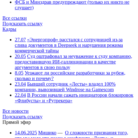
ФСБ и Минздрав предупреждают (только их никто не
слушает)
Все ссылки
Подсказать ссылку
Кадры
27.07
«Энергопроф» расстался с сотрудницей из-за
слива документов в Deepseek и нарушения режима
коммерческой тайны
20.05
Суд оштрафовал за неуважение к суду компанию,
предоставившую ИИ-галлюцинации в качестве
аргументов в свою пользу
8.05
Уезжают ли российские разработчики за рубеж,
сколько и почему?
23.04
Бывший сотрудник «Лесты» владел 100%
компании, вывозившей Windrose на Gamescom
22.04
В России начали сажать инициаторов блокировок
«Флибусты» и «Рутрекера»
Все новости
Подсказать ссылку
Прямой эфир
14.06.2025
Мишико
—
О сложности признания того,