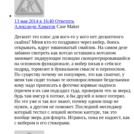
13 мая 2014 в 16:40
Ответить
Александр Хаматов
Case Maker
Дескопт это плюс для кого-то у кого нет дескоптного
скайпа? Меня кто-то поздравил через вибер, боюсь
открывать, вдруг няшноватый смайлик. На самом деле
забавно смотреть как вотсап оставшись вотсапом
занимает лидирующие позиции сконцентрировавшийся
на основном функционале, а вибер пихая в себя все
подряд, тормозит в буквальном смысле и переносном.
По существу почему он популярен, это как снапчат, у
меня там сидят только те неповзрослевшие бездельники
кому надо приписать к фоточке корявые надписи
(причем я их сам подсадил туда, проверяли что за зверь),
будь там имгур в потоке, я бы друзей и вовсе потерял.
Но это уже и так все знают, почему одним пиар не
нужен, а другим не поможет. Последний месенджер
который тестил с опцией мотион каптуре, так это
вообще зверь для флирта. Играюсь, пока не надоест, как
с вибером и его стикерами.