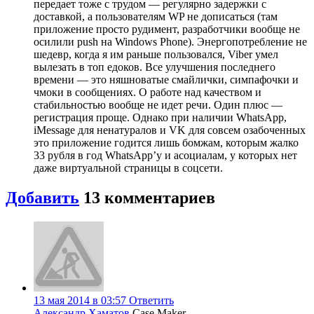
передает тоже с трудом — регулярно задержки с
доставкой, а пользователям WP не дописаться (там
приложение просто рудимент, разработчики вообще не
осилили push на Windows Phone). Энергопотребление не
шедевр, когда я им раньше пользовался, Viber умел
вылезать в топ едоков. Все улучшения последнего
времени — это няшноватые смайлички, симпафочки и
чмоки в сообщениях. О работе над качеством и
стабильностью вообще не идет речи. Один плюс —
регистрация проще. Однако при наличии WhatsApp,
iMessage для ненатуралов и VK для совсем озабоченных
это приложение годится лишь бомжам, которым жалко
33 рубля в год WhatsApp’у и асоциалам, у которых нет
даже виртуальной страницы в соцсети.
Добавить
13 комментариев
13 мая 2014 в 03:57
Ответить
Александр Хаматов
Case Maker