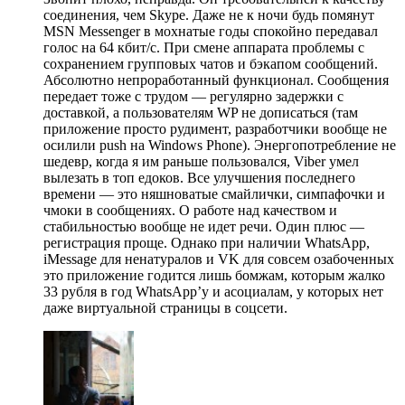
соединения, чем Skype. Даже не к ночи будь помянут
MSN Messenger в мохнатые годы спокойно передавал
голос на 64 кбит/с. При смене аппарата проблемы с
сохранением групповых чатов и бэкапом сообщений.
Абсолютно непроработанный функционал. Сообщения
передает тоже с трудом — регулярно задержки с
доставкой, а пользователям WP не дописаться (там
приложение просто рудимент, разработчики вообще не
осилили push на Windows Phone). Энергопотребление не
шедевр, когда я им раньше пользовался, Viber умел
вылезать в топ едоков. Все улучшения последнего
времени — это няшноватые смайлички, симпафочки и
чмоки в сообщениях. О работе над качеством и
стабильностью вообще не идет речи. Один плюс —
регистрация проще. Однако при наличии WhatsApp,
iMessage для ненатуралов и VK для совсем озабоченных
это приложение годится лишь бомжам, которым жалко
33 рубля в год WhatsApp’у и асоциалам, у которых нет
даже виртуальной страницы в соцсети.