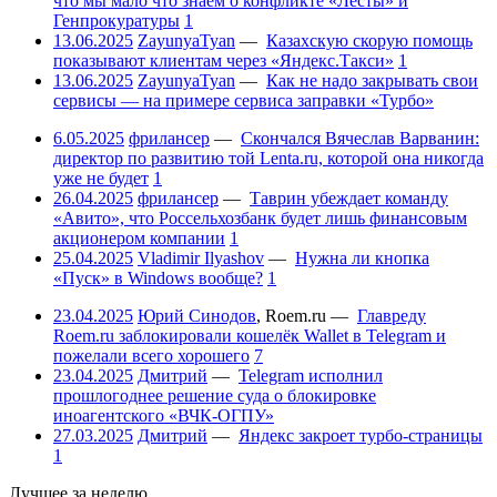
что мы мало что знаем о конфликте «Лесты» и
Генпрокуратуры
1
13.06.2025
ZayunyaTyan
—
Казахскую скорую помощь
показывают клиентам через «Яндекс.Такси»
1
13.06.2025
ZayunyaTyan
—
Как не надо закрывать свои
сервисы — на примере сервиса заправки «Турбо»
6.05.2025
фрилансер
—
Скончался Вячеслав Варванин:
директор по развитию той Lenta.ru, которой она никогда
уже не будет
1
26.04.2025
фрилансер
—
Таврин убеждает команду
«Авито», что Россельхозбанк будет лишь финансовым
акционером компании
1
25.04.2025
Vladimir Ilyashov
—
Нужна ли кнопка
«Пуск» в Windows вообще?
1
23.04.2025
Юрий Синодов
,
Roem.ru
—
Главреду
Roem.ru заблокировали кошелёк Wallet в Telegram и
пожелали всего хорошего
7
23.04.2025
Дмитрий
—
Telegram исполнил
прошлогоднее решение суда о блокировке
иноагентского «ВЧК-ОГПУ»
27.03.2025
Дмитрий
—
Яндекс закроет турбо-страницы
1
Лучшее за неделю