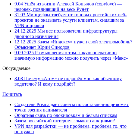
9.04
Ушёл из жизни Алексей Копылов (copylove) —
человек, повлиявший на весь Рунет
31.03
Минцифры требует от топовых российских веб-
проектов не оказывать услуги клиентам, сидящим за
VPN и прокси
24.12.2025
Мы все пользователи инфраструктуры
двойного назначения
12.12.2025
Зачем «Яндексу» нужен свой электромобиль?
Объясняет Юрий Синодов
9.09.2025
Размышления о том, какую оперативно
значимую информацию можно получить через «Макс»
Обсуждаемое
8.08
Почему «Атом» не подошёл мне как обычному
водителю? И кому подойдёт?
Почитать
Создатель Prisma даёт советы по составлению резюме с
точки зрения нанимателя
Обратная связь по блокировкам и белым спискам
Зачем российский интернет ломают санкциями?
VPN для разработки — не проблема, проблема то, что
он нужен