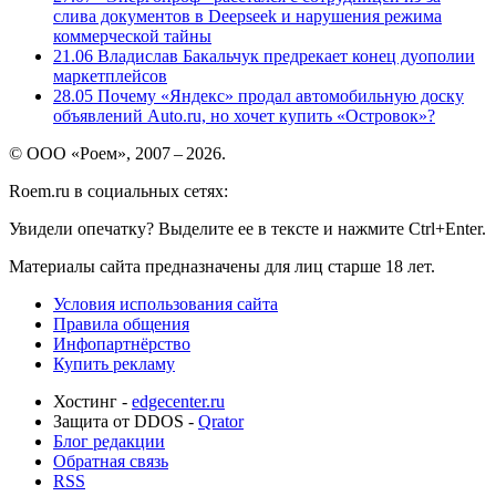
слива документов в Deepseek и нарушения режима
коммерческой тайны
21.06
Владислав Бакальчук предрекает конец дуополии
маркетплейсов
28.05
Почему «Яндекс» продал автомобильную доску
объявлений Auto.ru, но хочет купить «Островок»?
© ООО «Роем», 2007 – 2026.
Roem.ru в социальных сетях:
Увидели опечатку? Выделите ее в тексте и нажмите Ctrl+Enter.
Материалы сайта предназначены для лиц старше 18 лет.
Условия использования сайта
Правила общения
Инфопартнёрство
Купить рекламу
Хостинг -
edgecenter.ru
Защита от DDOS -
Qrator
Блог редакции
Обратная связь
RSS