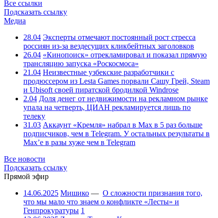
Все ссылки
Подсказать ссылку
Медиа
28.04
Эксперты отмечают постоянный рост стресса
россиян из-за вездесущих кликбейтных заголовков
26.04
«Кинопоиск» отрекламировал и показал прямую
трансляцию запуска «Роскосмоса»
21.04
Неизвестные узбекские разработчики с
продюссером из Lesta Games порвали Сашу Грей, Steam
и Ubisoft своей пиратской бродилкой Windrose
2.04
Доля денег от недвижимости на рекламном рынке
упала на четверть, ЦИАН рекламируется лишь по
телеку
31.03
Аккаунт «Кремля» набрал в Max в 5 раз больше
подписчиков, чем в Telegram. У остальных результаты в
Max’е в разы хуже чем в Telegram
Все новости
Подсказать ссылку
Прямой эфир
14.06.2025
Мишико
—
О сложности признания того,
что мы мало что знаем о конфликте «Лесты» и
Генпрокуратуры
1