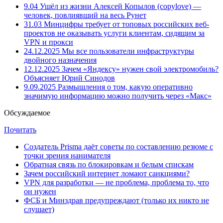
9.04
Ушёл из жизни Алексей Копылов (copylove) —
человек, повлиявший на весь Рунет
31.03
Минцифры требует от топовых российских веб-
проектов не оказывать услуги клиентам, сидящим за
VPN и прокси
24.12.2025
Мы все пользователи инфраструктуры
двойного назначения
12.12.2025
Зачем «Яндексу» нужен свой электромобиль?
Объясняет Юрий Синодов
9.09.2025
Размышления о том, какую оперативно
значимую информацию можно получить через «Макс»
Обсуждаемое
Почитать
Создатель Prisma даёт советы по составлению резюме с
точки зрения нанимателя
Обратная связь по блокировкам и белым спискам
Зачем российский интернет ломают санкциями?
VPN для разработки — не проблема, проблема то, что
он нужен
ФСБ и Минздрав предупреждают (только их никто не
слушает)