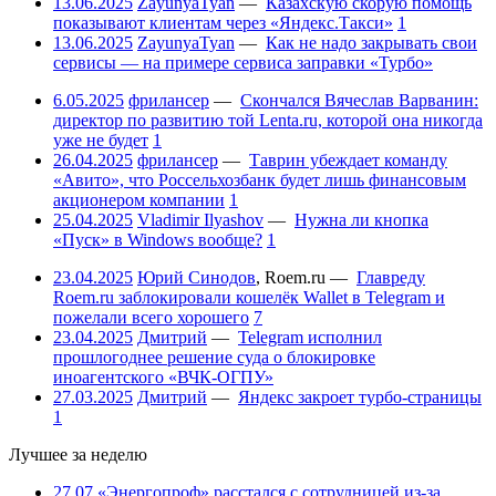
13.06.2025
ZayunyaTyan
—
Казахскую скорую помощь
показывают клиентам через «Яндекс.Такси»
1
13.06.2025
ZayunyaTyan
—
Как не надо закрывать свои
сервисы — на примере сервиса заправки «Турбо»
6.05.2025
фрилансер
—
Скончался Вячеслав Варванин:
директор по развитию той Lenta.ru, которой она никогда
уже не будет
1
26.04.2025
фрилансер
—
Таврин убеждает команду
«Авито», что Россельхозбанк будет лишь финансовым
акционером компании
1
25.04.2025
Vladimir Ilyashov
—
Нужна ли кнопка
«Пуск» в Windows вообще?
1
23.04.2025
Юрий Синодов
,
Roem.ru
—
Главреду
Roem.ru заблокировали кошелёк Wallet в Telegram и
пожелали всего хорошего
7
23.04.2025
Дмитрий
—
Telegram исполнил
прошлогоднее решение суда о блокировке
иноагентского «ВЧК-ОГПУ»
27.03.2025
Дмитрий
—
Яндекс закроет турбо-страницы
1
Лучшее за неделю
27.07
«Энергопроф» расстался с сотрудницей из-за