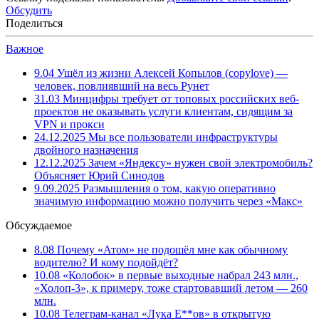
Обсудить
Поделиться
Важное
9.04
Ушёл из жизни Алексей Копылов (copylove) —
человек, повлиявший на весь Рунет
31.03
Минцифры требует от топовых российских веб-
проектов не оказывать услуги клиентам, сидящим за
VPN и прокси
24.12.2025
Мы все пользователи инфраструктуры
двойного назначения
12.12.2025
Зачем «Яндексу» нужен свой электромобиль?
Объясняет Юрий Синодов
9.09.2025
Размышления о том, какую оперативно
значимую информацию можно получить через «Макс»
Обсуждаемое
8.08
Почему «Атом» не подошёл мне как обычному
водителю? И кому подойдёт?
10.08
«Колобок» в первые выходные набрал 243 млн.,
«Холоп-3», к примеру, тоже стартовавший летом — 260
млн.
10.08
Телеграм-канал «Лука Е**ов» в открытую