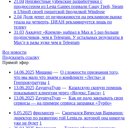
21.04
Неизвестные узбекские разработчики с
продюссером из Lesta Games порвали Сашу Грей, Steam
и Ubisoft своей пиратской бродилкой Windrose
2.04
Доля денег от недвижимости на рекламном рынке
упала на четверть, ЦИАН рекламируется лишь по
телеку
31.03
Аккаунт «Кремля» набрал в Max в 5 раз больше
подписчиков, чем в Telegram. У остальных результаты в
Max’е в разы хуже чем в Telegram
Все новости
Подсказать ссылку
Прямой эфир
14.06.2025
Мишико
—
О сложности признания того,
что мы мало что знаем о конфликте «Лесты» и
Генпрокуратуры
1
13.06.2025
ZayunyaTyan
—
Казахскую скорую помощь
показывают клиентам через «Яндекс.Такси»
1
13.06.2025
ZayunyaTyan
—
Как не надо закрывать свои
сервисы — на примере сервиса заправки «Турбо»
6.05.2025
фрилансер
—
Скончался Вячеслав Варванин:
директор по развитию той Lenta.ru, которой она никогда
уже не будет
1