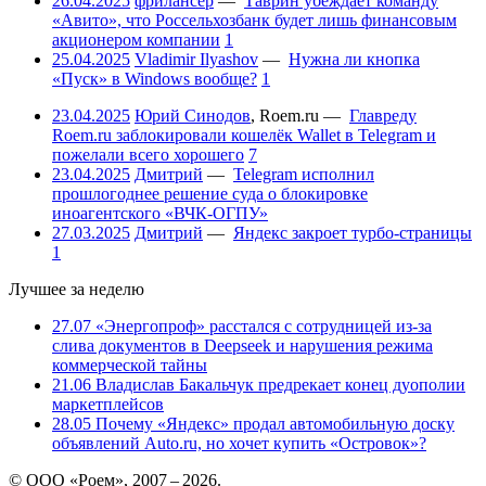
26.04.2025
фрилансер
—
Таврин убеждает команду
«Авито», что Россельхозбанк будет лишь финансовым
акционером компании
1
25.04.2025
Vladimir Ilyashov
—
Нужна ли кнопка
«Пуск» в Windows вообще?
1
23.04.2025
Юрий Синодов
,
Roem.ru
—
Главреду
Roem.ru заблокировали кошелёк Wallet в Telegram и
пожелали всего хорошего
7
23.04.2025
Дмитрий
—
Telegram исполнил
прошлогоднее решение суда о блокировке
иноагентского «ВЧК-ОГПУ»
27.03.2025
Дмитрий
—
Яндекс закроет турбо-страницы
1
Лучшее за неделю
27.07
«Энергопроф» расстался с сотрудницей из-за
слива документов в Deepseek и нарушения режима
коммерческой тайны
21.06
Владислав Бакальчук предрекает конец дуополии
маркетплейсов
28.05
Почему «Яндекс» продал автомобильную доску
объявлений Auto.ru, но хочет купить «Островок»?
© ООО «Роем», 2007 – 2026.