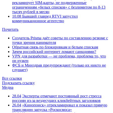
рекламирует SIM-карты, не подверженные
ограничениям «белых списков» с безлимитом по 8-13
тысяч рублей в месяц
10.08
Бывший главред RTVI запустил
коммуникационное агентство
Почитать
Создатель Prisma даёт советы по составлению резюме с
точки зрения нанимателя
Обратная связь по блокировкам и белым спискам
Зачем российский интернет ломают санкциями?
VPN для разработки — не проблема, проблема то, что
он нужен
ФСБ и Минздрав предупреждают (только их никто не
слушает)
Все ссылки
Подсказать ссылку
Медиа
28.04
Эксперты отмечают постоянный рост стресса
россиян из-за вездесущих кликбейтных заголовков
26.04
«Кинопоиск» отрекламировал и показал прямую
трансляцию запуска «Роскосмоса»