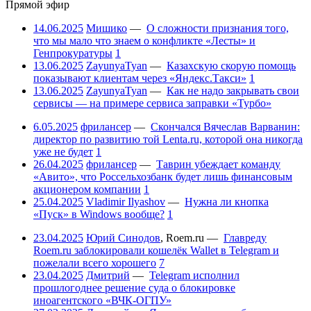
Прямой эфир
14.06.2025
Мишико
—
О сложности признания того,
что мы мало что знаем о конфликте «Лесты» и
Генпрокуратуры
1
13.06.2025
ZayunyaTyan
—
Казахскую скорую помощь
показывают клиентам через «Яндекс.Такси»
1
13.06.2025
ZayunyaTyan
—
Как не надо закрывать свои
сервисы — на примере сервиса заправки «Турбо»
6.05.2025
фрилансер
—
Скончался Вячеслав Варванин:
директор по развитию той Lenta.ru, которой она никогда
уже не будет
1
26.04.2025
фрилансер
—
Таврин убеждает команду
«Авито», что Россельхозбанк будет лишь финансовым
акционером компании
1
25.04.2025
Vladimir Ilyashov
—
Нужна ли кнопка
«Пуск» в Windows вообще?
1
23.04.2025
Юрий Синодов
,
Roem.ru
—
Главреду
Roem.ru заблокировали кошелёк Wallet в Telegram и
пожелали всего хорошего
7
23.04.2025
Дмитрий
—
Telegram исполнил
прошлогоднее решение суда о блокировке
иноагентского «ВЧК-ОГПУ»