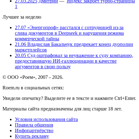
27.03.2025
Дмитрий
—
Яндекс закроет турбо-страницы
1
Лучшее за неделю
27.07
«Энергопроф» расстался с сотрудницей из-за
слива документов в Deepseek и нарушения режима
коммерческой тайны
21.06
Владислав Бакальчук предрекает конец дуополии
маркетплейсов
20.05
Суд оштрафовал за неуважение к суду компанию,
предоставившую ИИ-галлюцинации в качестве
аргументов в свою пользу
© ООО «Роем», 2007 – 2026.
Roem.ru в социальных сетях:
Увидели опечатку? Выделите ее в тексте и нажмите Ctrl+Enter.
Материалы сайта предназначены для лиц старше 18 лет.
Условия использования сайта
Правила общения
Инфопартнёрство
Купить рекламу