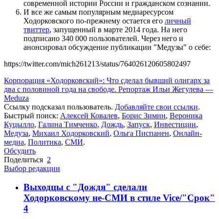
современной истории России и гражданском сознании.
И все же самым популярным медиаресурсом
Ходорковского по-прежнему остается его
личный
твиттер
, запущенный в марте 2014 года. На него
подписано 340 000 пользователей. Через него и
анонсировал обсуждение публикации "Медузы" о себе:
https://twitter.com/mich261213/status/764026120605802497
Корпорация «Ходорковский»: Что сделал бывший олигарх за
два с половиной года на свободе. Репортаж Ильи Жегулева —
Meduza
Ссылку подсказал пользователь.
Добавляйте свои ссылки
.
Быстрый поиск:
Алексей Ковалев
,
Борис Зимин
,
Вероника
Куцылло
,
Галина Тимченко
,
Дождь
,
Запуск
,
Инвестиции
,
Медуза
,
Михаил Ходорковский
,
Ольга Писпанен
,
Онлайн-
медиа
,
Политика
,
СМИ
.
Обсудить
Поделиться
2
Выбор редакции
Выходцы с "Дождя" сделали
Ходорковскому не-СМИ в стиле Vice/"Срок"
4