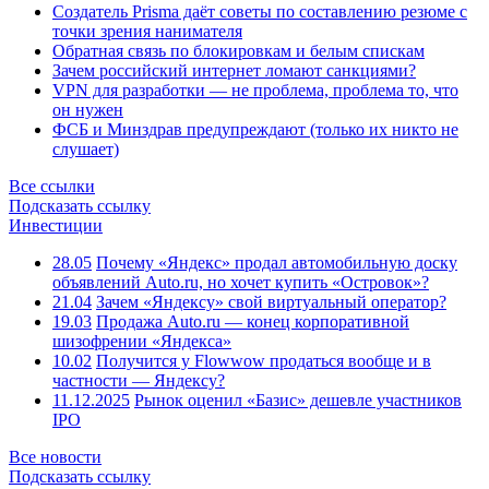
Создатель Prisma даёт советы по составлению резюме с
точки зрения нанимателя
Обратная связь по блокировкам и белым спискам
Зачем российский интернет ломают санкциями?
VPN для разработки — не проблема, проблема то, что
он нужен
ФСБ и Минздрав предупреждают (только их никто не
слушает)
Все ссылки
Подсказать ссылку
Инвестиции
28.05
Почему «Яндекс» продал автомобильную доску
объявлений Auto.ru, но хочет купить «Островок»?
21.04
Зачем «Яндексу» свой виртуальный оператор?
19.03
Продажа Auto.ru — конец корпоративной
шизофрении «Яндекса»
10.02
Получится у Flowwow продаться вообще и в
частности — Яндексу?
11.12.2025
Рынок оценил «Базис» дешевле участников
IPO
Все новости
Подсказать ссылку