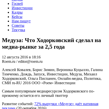
Госвеб
Инвестиции
Кадры
Кейсы
Нам пишут
Советы
Текучка
Медуза: Что Ходорковский сделал на
медиа-рынке за 2,5 года
12 августа 2016 в 18:16
Roem.ru / editor@roem.ru
Алексей Ковалев, Борис Зимин, Вероника Куцылло, Галина
Тимченко, Дождь, Запуск, Инвестиции, Медуза, Михаил
Ходорковский, Ольга Писпанен, Онлайн-медиа, Политика,
СМИ
ru-RU
2016
ООО «Роем»
Инвестиции
Самым популярным медиаресурсом Ходорковского по-
прежнему остается его личный твиттер
Развитие событий:
72% выручки «Медузе» даёт нативная
реклама
(20 октября 2016)