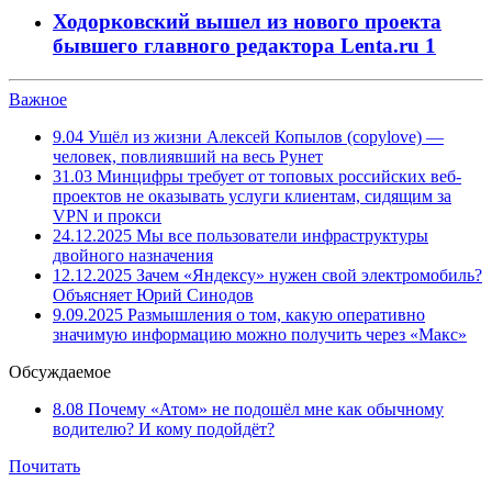
Ходорковский вышел из нового проекта
бывшего главного редактора Lenta.ru
1
Важное
9.04
Ушёл из жизни Алексей Копылов (copylove) —
человек, повлиявший на весь Рунет
31.03
Минцифры требует от топовых российских веб-
проектов не оказывать услуги клиентам, сидящим за
VPN и прокси
24.12.2025
Мы все пользователи инфраструктуры
двойного назначения
12.12.2025
Зачем «Яндексу» нужен свой электромобиль?
Объясняет Юрий Синодов
9.09.2025
Размышления о том, какую оперативно
значимую информацию можно получить через «Макс»
Обсуждаемое
8.08
Почему «Атом» не подошёл мне как обычному
водителю? И кому подойдёт?
Почитать