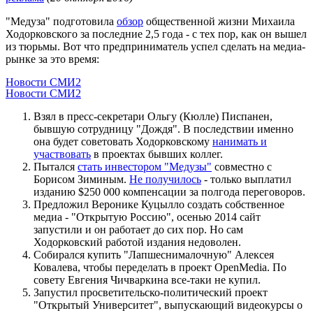
"Медуза" подготовила
обзор
общественной жизни Михаила
Ходорковского за последние 2,5 года - с тех пор, как он вышел
из тюрьмы. Вот что предприниматель успел сделать на медиа-
рынке за это время:
Новости СМИ2
Новости СМИ2
Взял в пресс-секретари Ольгу (Кюлле) Писпанен,
бывшую сотрудницу "Дождя". В последствии именно
она будет советовать Ходорковскому
нанимать и
участвовать
в проектах бывших коллег.
Пытался
стать инвестором "Медузы"
совместно с
Борисом Зиминым.
Не получилось
- только выплатил
изданию $250 000 компенсации за полгода переговоров.
Предложил Веронике Куцылло создать собственное
медиа - "Открытую Россию", осенью 2014 сайт
запустили и он работает до сих пор. Но сам
Ходорковский работой издания недоволен.
Собирался купить "Лапшеснималочную" Алексея
Ковалева, чтобы переделать в проект OpenMedia. По
совету Евгения Чичваркина все-таки не купил.
Запустил просветительско-политический проект
"Открытый Университет", выпускающий видеокурсы о