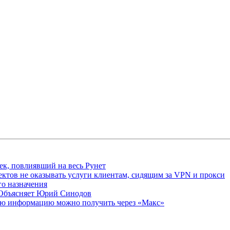
ек, повлиявший на весь Рунет
ктов не оказывать услуги клиентам, сидящим за VPN и прокси
о назначения
 Объясняет Юрий Синодов
ую информацию можно получить через «Макс»