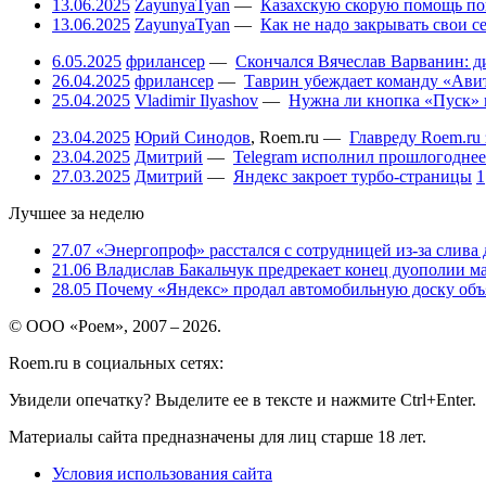
13.06.2025
ZayunyaTyan
—
Казахскую скорую помощь по
13.06.2025
ZayunyaTyan
—
Как не надо закрывать свои 
6.05.2025
фрилансер
—
Скончался Вячеслав Варванин: ди
26.04.2025
фрилансер
—
Таврин убеждает команду «Авит
25.04.2025
Vladimir Ilyashov
—
Нужна ли кнопка «Пуск» 
23.04.2025
Юрий Синодов
,
Roem.ru
—
Главреду Roem.ru 
23.04.2025
Дмитрий
—
Telegram исполнил прошлогоднее
27.03.2025
Дмитрий
—
Яндекс закроет турбо-страницы
1
Лучшее за неделю
27.07
«Энергопроф» расстался с сотрудницей из-за слива
21.06
Владислав Бакальчук предрекает конец дуополии м
28.05
Почему «Яндекс» продал автомобильную доску объя
© ООО «Роем», 2007 – 2026.
Roem.ru в социальных сетях:
Увидели опечатку? Выделите ее в тексте и нажмите Ctrl+Enter.
Материалы сайта предназначены для лиц старше 18 лет.
Условия использования сайта