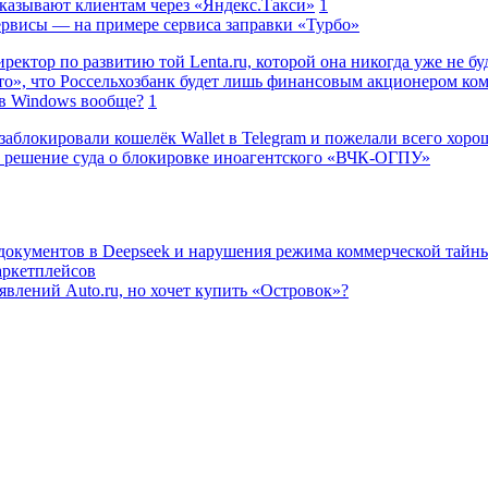
казывают клиентам через «Яндекс.Такси»
1
сервисы — на примере сервиса заправки «Турбо»
ректор по развитию той Lenta.ru, которой она никогда уже не бу
о», что Россельхозбанк будет лишь финансовым акционером ко
в Windows вообще?
1
заблокировали кошелёк Wallet в Telegram и пожелали всего хоро
 решение суда о блокировке иноагентского «ВЧК-ОГПУ»
 документов в Deepseek и нарушения режима коммерческой тайн
аркетплейсов
влений Auto.ru, но хочет купить «Островок»?