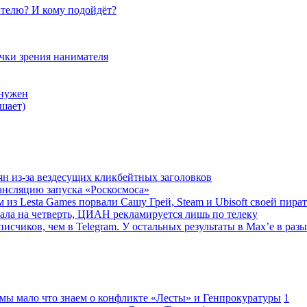
телю? И кому подойдёт?
очки зрения нанимателя
 нужен
шает)
ян из-за вездесущих кликбейтных заголовков
ансляцию запуска «Роскосмоса»
 из Lesta Games порвали Сашу Грей, Steam и Ubisoft своей пира
ала на четверть, ЦИАН рекламируется лишь по телеку
исчиков, чем в Telegram. У остальных результаты в Max’е в разы
 мы мало что знаем о конфликте «Лесты» и Генпрокуратуры
1