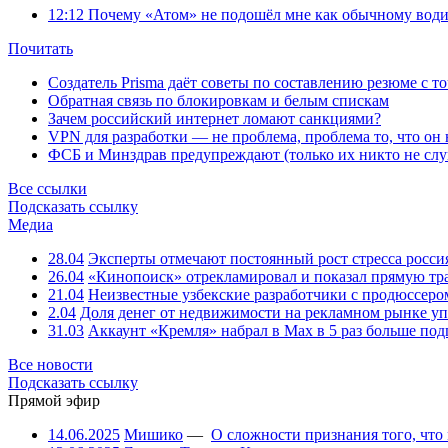
12:12
Почему «Атом» не подошёл мне как обычному води
Почитать
Создатель Prisma даёт советы по составлению резюме с т
Обратная связь по блокировкам и белым спискам
Зачем российский интернет ломают санкциями?
VPN для разработки — не проблема, проблема то, что он
ФСБ и Минздрав предупреждают (только их никто не слу
Все ссылки
Подсказать ссылку
Медиа
28.04
Эксперты отмечают постоянный рост стресса росси
26.04
«Кинопоиск» отрекламировал и показал прямую тр
21.04
Неизвестные узбекские разработчики с продюссером
2.04
Доля денег от недвижимости на рекламном рынке уп
31.03
Аккаунт «Кремля» набрал в Max в 5 раз больше подп
Все новости
Подсказать ссылку
Прямой эфир
14.06.2025
Мишико
—
О сложности признания того, что