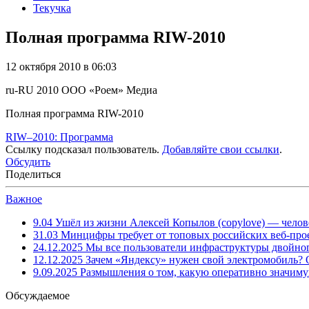
Текучка
Полная программа RIW-2010
12 октября 2010 в 06:03
ru-RU
2010
ООО «Роем»
Медиа
Полная программа RIW-2010
RIW–2010: Программа
Ссылку подсказал пользователь.
Добавляйте свои ссылки
.
Обсудить
Поделиться
Важное
9.04
Ушёл из жизни Алексей Копылов (copylove) — челов
31.03
Минцифры требует от топовых российских веб-прое
24.12.2025
Мы все пользователи инфраструктуры двойног
12.12.2025
Зачем «Яндексу» нужен свой электромобиль?
9.09.2025
Размышления о том, какую оперативно значим
Обсуждаемое