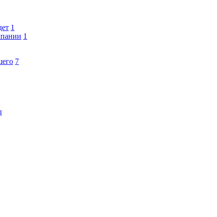
дет
1
мпании
1
шего
7
ы