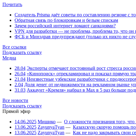
Почитать
Создатель Prisma даёт советы по составлению резюме с т
Обратная связь по блокировкам и белым спискам
Зачем российский интернет ломают санкциями?
VPN для разработки — не проблема, проблема то, что он
ФСБ и Минздрав предупреждают (только их никто не слу
Все ссылки
Подсказать ссылку
Медиа
28.04
Эксперты отмечают постоянный рост стресса росси
26.04
«Кинопоиск» отрекламировал и показал прямую тр
21.04
Неизвестные узбекские разработчики с продюссером
2.04
Доля денег от недвижимости на рекламном рынке уп
31.03
Аккаунт «Кремля» набрал в Max в 5 раз больше подп
Все новости
Подсказать ссылку
Прямой эфир
14.06.2025
Мишико
—
О сложности признания того, что
13.06.2025
ZayunyaTyan
—
Казахскую скорую помощь по
13.06.2025
ZayunyaTyan
—
Как не надо закрывать свои 