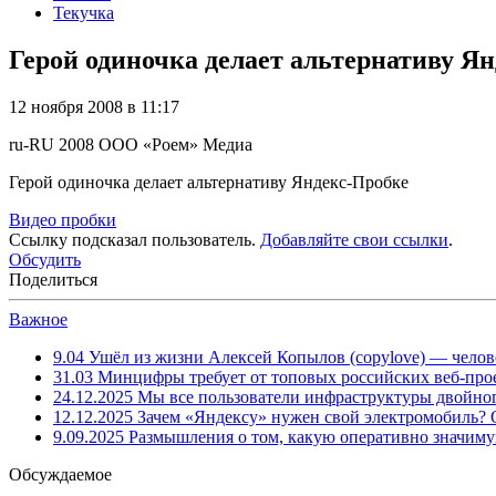
Текучка
Герой одиночка делает альтернативу Я
12 ноября 2008 в 11:17
ru-RU
2008
ООО «Роем»
Медиа
Герой одиночка делает альтернативу Яндекс-Пробке
Видео пробки
Ссылку подсказал пользователь.
Добавляйте свои ссылки
.
Обсудить
Поделиться
Важное
9.04
Ушёл из жизни Алексей Копылов (copylove) — челов
31.03
Минцифры требует от топовых российских веб-прое
24.12.2025
Мы все пользователи инфраструктуры двойног
12.12.2025
Зачем «Яндексу» нужен свой электромобиль?
9.09.2025
Размышления о том, какую оперативно значим
Обсуждаемое