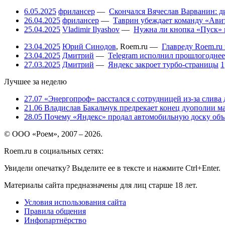
6.05.2025
фрилансер
—
Скончался Вячеслав Варванин: ди
26.04.2025
фрилансер
—
Таврин убеждает команду «Авит
25.04.2025
Vladimir Ilyashov
—
Нужна ли кнопка «Пуск» 
23.04.2025
Юрий Синодов
,
Roem.ru
—
Главреду Roem.ru 
23.04.2025
Дмитрий
—
Telegram исполнил прошлогоднее
27.03.2025
Дмитрий
—
Яндекс закроет турбо-страницы
1
Лучшее за неделю
27.07
«Энергопроф» расстался с сотрудницей из-за слива
21.06
Владислав Бакальчук предрекает конец дуополии м
28.05
Почему «Яндекс» продал автомобильную доску объя
© ООО «Роем», 2007 – 2026.
Roem.ru в социальных сетях:
Увидели опечатку? Выделите ее в тексте и нажмите Ctrl+Enter.
Материалы сайта предназначены для лиц старше 18 лет.
Условия использования сайта
Правила общения
Инфопартнёрство