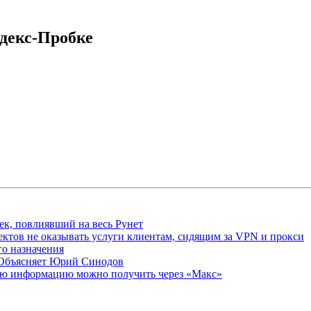
ндекс-Пробке
ек, повлиявший на весь Рунет
ктов не оказывать услуги клиентам, сидящим за VPN и прокси
о назначения
 Объясняет Юрий Синодов
ую информацию можно получить через «Макс»