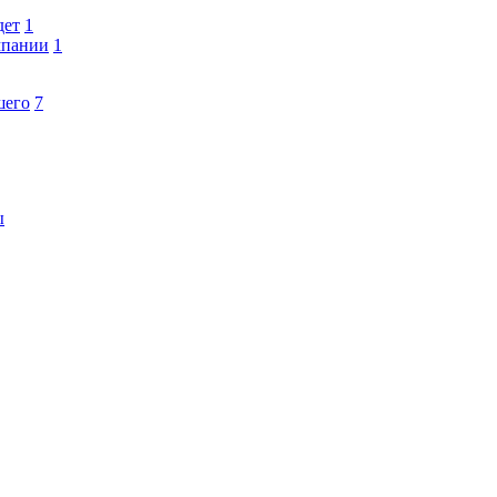
дет
1
мпании
1
шего
7
ы