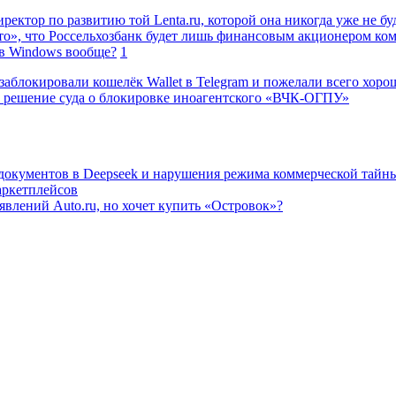
ректор по развитию той Lenta.ru, которой она никогда уже не бу
о», что Россельхозбанк будет лишь финансовым акционером ко
в Windows вообще?
1
заблокировали кошелёк Wallet в Telegram и пожелали всего хоро
 решение суда о блокировке иноагентского «ВЧК-ОГПУ»
 документов в Deepseek и нарушения режима коммерческой тайн
аркетплейсов
влений Auto.ru, но хочет купить «Островок»?