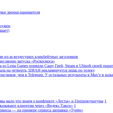
очки зрения нанимателя
 нужен
шает)
ян из-за вездесущих кликбейтных заголовков
ансляцию запуска «Роскосмоса»
 из Lesta Games порвали Сашу Грей, Steam и Ubisoft своей пира
ала на четверть, ЦИАН рекламируется лишь по телеку
исчиков, чем в Telegram. У остальных результаты в Max’е в разы
 мы мало что знаем о конфликте «Лесты» и Генпрокуратуры
1
казывают клиентам через «Яндекс.Такси»
1
сервисы — на примере сервиса заправки «Турбо»