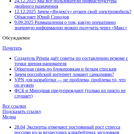
24.12.2025
Мы все пользователи инфраструктуры
двойного назначения
12.12.2025
Зачем «Яндексу» нужен свой электромобиль?
Объясняет Юрий Синодов
9.09.2025
Размышления о том, какую оперативно
значимую информацию можно получить через «Макс»
Обсуждаемое
Почитать
Создатель Prisma даёт советы по составлению резюме с
точки зрения нанимателя
Обратная связь по блокировкам и белым спискам
Зачем российский интернет ломают санкциями?
VPN для разработки — не проблема, проблема то, что
он нужен
ФСБ и Минздрав предупреждают (только их никто не
слушает)
Все ссылки
Подсказать ссылку
Медиа
28.04
Эксперты отмечают постоянный рост стресса
россиян из-за вездесущих кликбейтных заголовков