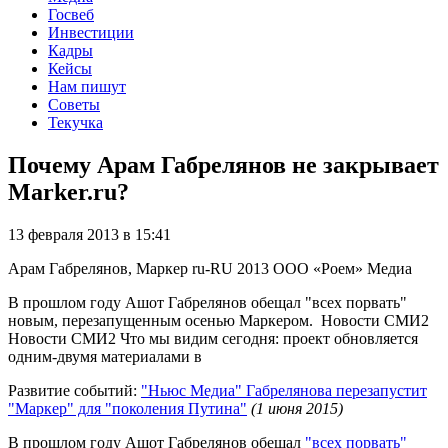
Госвеб
Инвестиции
Кадры
Кейсы
Нам пишут
Советы
Текучка
Почему Арам Габрелянов не закрывает
Marker.ru?
13 февраля 2013 в 15:41
Арам Габрелянов, Маркер
ru-RU
2013
ООО «Роем»
Медиа
В прошлом году Ашот Габрелянов обещал "всех порвать"
новым, перезапущенным осенью Маркером. Новости СМИ2
Новости СМИ2 Что мы видим сегодня: проект обновляется
одним-двумя материалами в
Развитие событий:
"Ньюс Медиа" Габрелянова перезапустит
"Маркер" для "поколения Путина"
(1 июня 2015)
В прошлом году Ашот Габрелянов обещал
"всех порвать"