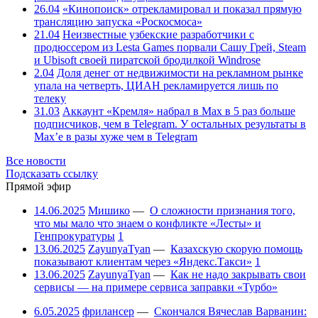
26.04
«Кинопоиск» отрекламировал и показал прямую
трансляцию запуска «Роскосмоса»
21.04
Неизвестные узбекские разработчики с
продюссером из Lesta Games порвали Сашу Грей, Steam
и Ubisoft своей пиратской бродилкой Windrose
2.04
Доля денег от недвижимости на рекламном рынке
упала на четверть, ЦИАН рекламируется лишь по
телеку
31.03
Аккаунт «Кремля» набрал в Max в 5 раз больше
подписчиков, чем в Telegram. У остальных результаты в
Max’е в разы хуже чем в Telegram
Все новости
Подсказать ссылку
Прямой эфир
14.06.2025
Мишико
—
О сложности признания того,
что мы мало что знаем о конфликте «Лесты» и
Генпрокуратуры
1
13.06.2025
ZayunyaTyan
—
Казахскую скорую помощь
показывают клиентам через «Яндекс.Такси»
1
13.06.2025
ZayunyaTyan
—
Как не надо закрывать свои
сервисы — на примере сервиса заправки «Турбо»
6.05.2025
фрилансер
—
Скончался Вячеслав Варванин: