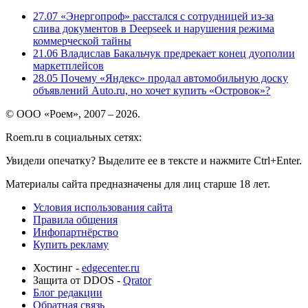
27.07
«Энергопроф» расстался с сотрудницей из-за
слива документов в Deepseek и нарушения режима
коммерческой тайны
21.06
Владислав Бакальчук предрекает конец дуополии
маркетплейсов
28.05
Почему «Яндекс» продал автомобильную доску
объявлений Auto.ru, но хочет купить «Островок»?
© ООО «Роем», 2007 – 2026.
Roem.ru в социальных сетях:
Увидели опечатку? Выделите ее в тексте и нажмите Ctrl+Enter.
Материалы сайта предназначены для лиц старше 18 лет.
Условия использования сайта
Правила общения
Инфопартнёрство
Купить рекламу
Хостинг -
edgecenter.ru
Защита от DDOS -
Qrator
Блог редакции
Обратная связь