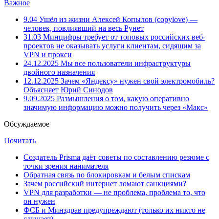
Важное
9.04
Ушёл из жизни Алексей Копылов (copylove) —
человек, повлиявший на весь Рунет
31.03
Минцифры требует от топовых российских веб-
проектов не оказывать услуги клиентам, сидящим за
VPN и прокси
24.12.2025
Мы все пользователи инфраструктуры
двойного назначения
12.12.2025
Зачем «Яндексу» нужен свой электромобиль?
Объясняет Юрий Синодов
9.09.2025
Размышления о том, какую оперативно
значимую информацию можно получить через «Макс»
Обсуждаемое
Почитать
Создатель Prisma даёт советы по составлению резюме с
точки зрения нанимателя
Обратная связь по блокировкам и белым спискам
Зачем российский интернет ломают санкциями?
VPN для разработки — не проблема, проблема то, что
он нужен
ФСБ и Минздрав предупреждают (только их никто не
слушает)