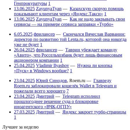
Генпрокуратуры
1
13.06.2025
ZayunyaTyan
—
Казахскую скорую помощь
показывают клиентам через «Яндекс.Такси»
1
13.06.2025
ZayunyaTyan
—
Как не надо закрывать свои
сервисы — на примере сервиса заправки «Турбо»
6.05.2025
фрилансер
—
Скончался Вячеслав Варванин:
директор по развитию той Lenta.ru, которой она никогда
уже не будет
1
26.04.2025
фрилансер
—
Таврин убеждает команду
«Авито», что Россельхозбанк будет лишь финансовым
акционером компании
1
25.04.2025
Vladimir Ilyashov
—
Нужна ли кнопка
«Пуск» в Windows вообще?
1
23.04.2025
Юрий Синодов
,
Roem.ru
—
Главреду
Roem.ru заблокировали кошелёк Wallet в Telegram и
пожелали всего хорошего
7
23.04.2025
Дмитрий
—
Telegram исполнил
прошлогоднее решение суда о блокировке
иноагентского «ВЧК-ОГПУ»
27.03.2025
Дмитрий
—
Яндекс закроет турбо-страницы
1
Лучшее за неделю