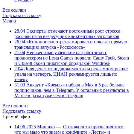
Все ссылки
Подсказать ссылку
Медиа
28.04
Эксперты отмечают постоянный рост стресса
россиян из-за вездесущих кликбейтных заголовков
26.04
«Кинопоиск» отрекламировал и показал прямую
трансляцию запуска «Роскосмоса»
21.04
Неизвестные узбекские разработчики с
продюссером из Lesta Games порвали Сашу Грей, Steam
и Ubisoft своей пиратской бродилкой Windrose
2.04
Доля денег от недвижимости на рекламном рынке
упала на четверть, ЦИАН рекламируется лишь по
телеку
31.03
Аккаунт «Кремля» набрал в Max в 5 раз больше
подписчиков, чем в Telegram. У остальных результаты в
Max’е в разы хуже чем в Telegram
Все новости
Подсказать ссылку
Прямой эфир
14.06.2025
Мишико
—
О сложности признания того,
что мы мало что знаем о конфликте «Лесты» и