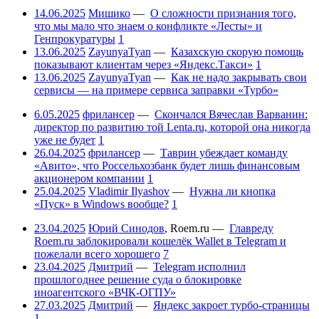
14.06.2025
Мишико
—
О сложности признания того,
что мы мало что знаем о конфликте «Лесты» и
Генпрокуратуры
1
13.06.2025
ZayunyaTyan
—
Казахскую скорую помощь
показывают клиентам через «Яндекс.Такси»
1
13.06.2025
ZayunyaTyan
—
Как не надо закрывать свои
сервисы — на примере сервиса заправки «Турбо»
6.05.2025
фрилансер
—
Скончался Вячеслав Варванин:
директор по развитию той Lenta.ru, которой она никогда
уже не будет
1
26.04.2025
фрилансер
—
Таврин убеждает команду
«Авито», что Россельхозбанк будет лишь финансовым
акционером компании
1
25.04.2025
Vladimir Ilyashov
—
Нужна ли кнопка
«Пуск» в Windows вообще?
1
23.04.2025
Юрий Синодов
,
Roem.ru
—
Главреду
Roem.ru заблокировали кошелёк Wallet в Telegram и
пожелали всего хорошего
7
23.04.2025
Дмитрий
—
Telegram исполнил
прошлогоднее решение суда о блокировке
иноагентского «ВЧК-ОГПУ»
27.03.2025
Дмитрий
—
Яндекс закроет турбо-страницы
1