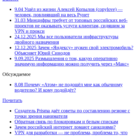
9.04
Ушёл из жизни Алексей Копылов (copylove) —
человек, повлиявший на весь Рунет
31.03
Минцифры требует от топовых российских веб-
проектов не оказывать услуги клиентам, сидящим за
VPN и прокси
24.12.2025
Мы все пользователи инфраструктуры
двойного назначения
12.12.2025
Зачем «Яндексу» нужен свой электромобиль?
Объясняет Юрий Синодов
9.09.2025
Размышления о том, какую оперативно
значимую информацию можно получить через «Макс»
Обсуждаемое
8.08
Почему «Атом» не подошёл мне как обычному
водителю? И кому подойдёт?
Почитать
Создатель Prisma даёт советы по составлению резюме с
точки зрения нанимателя
Обратная связь по блокировкам и белым спискам
Зачем российский интернет ломают санкциями?
VPN для разработки — не проблема, проблема то, что