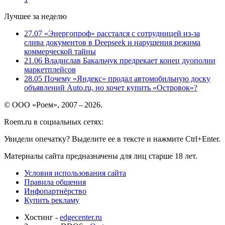
Лучшее за неделю
27.07
«Энергопроф» расстался с сотрудницей из-за
слива документов в Deepseek и нарушения режима
коммерческой тайны
21.06
Владислав Бакальчук предрекает конец дуополии
маркетплейсов
28.05
Почему «Яндекс» продал автомобильную доску
объявлений Auto.ru, но хочет купить «Островок»?
© ООО «Роем», 2007 – 2026.
Roem.ru в социальных сетях:
Увидели опечатку? Выделите ее в тексте и нажмите Ctrl+Enter.
Материалы сайта предназначены для лиц старше 18 лет.
Условия использования сайта
Правила общения
Инфопартнёрство
Купить рекламу
Хостинг -
edgecenter.ru