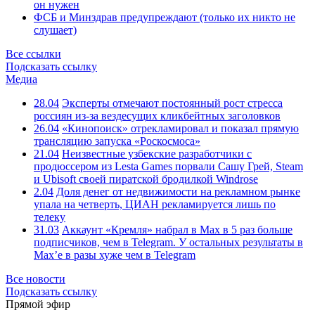
он нужен
ФСБ и Минздрав предупреждают (только их никто не
слушает)
Все ссылки
Подсказать ссылку
Медиа
28.04
Эксперты отмечают постоянный рост стресса
россиян из-за вездесущих кликбейтных заголовков
26.04
«Кинопоиск» отрекламировал и показал прямую
трансляцию запуска «Роскосмоса»
21.04
Неизвестные узбекские разработчики с
продюссером из Lesta Games порвали Сашу Грей, Steam
и Ubisoft своей пиратской бродилкой Windrose
2.04
Доля денег от недвижимости на рекламном рынке
упала на четверть, ЦИАН рекламируется лишь по
телеку
31.03
Аккаунт «Кремля» набрал в Max в 5 раз больше
подписчиков, чем в Telegram. У остальных результаты в
Max’е в разы хуже чем в Telegram
Все новости
Подсказать ссылку
Прямой эфир