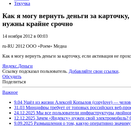
Текучка
Как я могу вернуть деньги за карточку
нужны крайне срочно
14 ноября 2012 в 00:03
ru-RU
2012
ООО «Роем»
Медиа
Как я могу вернуть деньги за карточку, если активация не пр
Яндекс.Деньги
Ссылку подсказал пользователь.
Добавляйте свои ссылки
.
Обсудить
Поделиться
Важное
9.04
Ушёл из жизни Алексей Копылов (copylove) — челов
31.03
Минцифры требует от топовых российских веб-прое
24.12.2025
Мы все пользователи инфраструктуры двойног
12.12.2025
Зачем «Яндексу» нужен свой электромобиль?
9.09.2025
Размышления о том, какую оперативно значим