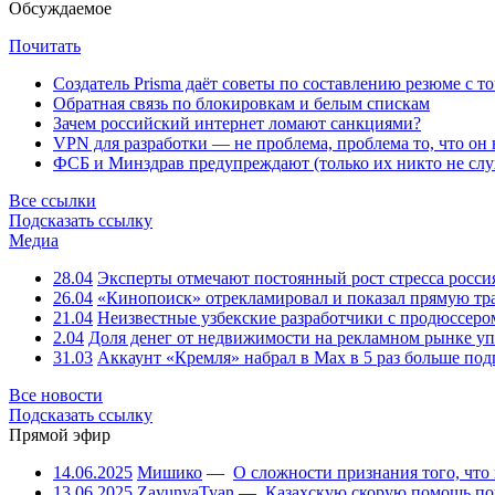
Обсуждаемое
Почитать
Создатель Prisma даёт советы по составлению резюме с т
Обратная связь по блокировкам и белым спискам
Зачем российский интернет ломают санкциями?
VPN для разработки — не проблема, проблема то, что он
ФСБ и Минздрав предупреждают (только их никто не слу
Все ссылки
Подсказать ссылку
Медиа
28.04
Эксперты отмечают постоянный рост стресса росси
26.04
«Кинопоиск» отрекламировал и показал прямую тр
21.04
Неизвестные узбекские разработчики с продюссером
2.04
Доля денег от недвижимости на рекламном рынке уп
31.03
Аккаунт «Кремля» набрал в Max в 5 раз больше подп
Все новости
Подсказать ссылку
Прямой эфир
14.06.2025
Мишико
—
О сложности признания того, что
13.06.2025
ZayunyaTyan
—
Казахскую скорую помощь по