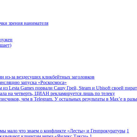
очки зрения нанимателя
 нужен
шает)
ян из-за вездесущих кликбейтных заголовков
ансляцию запуска «Роскосмоса»
 из Lesta Games порвали Сашу Грей, Steam и Ubisoft своей пира
ала на четверть, ЦИАН рекламируется лишь по телеку
исчиков, чем в Telegram. У остальных результаты в Max’е в разы
 мы мало что знаем о конфликте «Лесты» и Генпрокуратуры
1
казывают клиентам через «Яндекс.Такси»
1