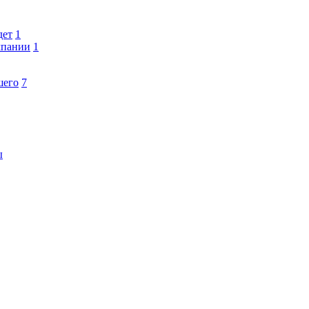
дет
1
мпании
1
шего
7
ы