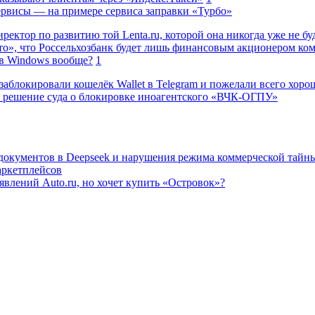
сервисы — на примере сервиса заправки «Турбо»
ректор по развитию той Lenta.ru, которой она никогда уже не бу
о», что Россельхозбанк будет лишь финансовым акционером ко
в Windows вообще?
1
заблокировали кошелёк Wallet в Telegram и пожелали всего хоро
 решение суда о блокировке иноагентского «ВЧК-ОГПУ»
 документов в Deepseek и нарушения режима коммерческой тайн
аркетплейсов
влений Auto.ru, но хочет купить «Островок»?