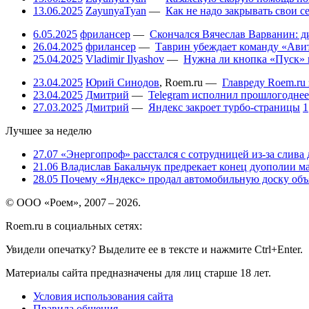
13.06.2025
ZayunyaTyan
—
Как не надо закрывать свои 
6.05.2025
фрилансер
—
Скончался Вячеслав Варванин: ди
26.04.2025
фрилансер
—
Таврин убеждает команду «Авит
25.04.2025
Vladimir Ilyashov
—
Нужна ли кнопка «Пуск» 
23.04.2025
Юрий Синодов
,
Roem.ru
—
Главреду Roem.ru 
23.04.2025
Дмитрий
—
Telegram исполнил прошлогоднее
27.03.2025
Дмитрий
—
Яндекс закроет турбо-страницы
1
Лучшее за неделю
27.07
«Энергопроф» расстался с сотрудницей из-за слива
21.06
Владислав Бакальчук предрекает конец дуополии м
28.05
Почему «Яндекс» продал автомобильную доску объя
© ООО «Роем», 2007 – 2026.
Roem.ru в социальных сетях:
Увидели опечатку? Выделите ее в тексте и нажмите Ctrl+Enter.
Материалы сайта предназначены для лиц старше 18 лет.
Условия использования сайта
Правила общения