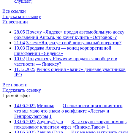
слушает)
Все ссылки
Подсказать ссылку
Инвестиции
28.05
Почему «Яндекс» продал автомобильную доску
объявлений Auto.ru, но хочет купить «Островок»?
21.04
Зачем «Яндексу» свой виртуальный оператор?
19.03
Продажа Auto.ru — конец корпоративной
шизофрении «Яндекса»
10.02
Получится у Flowwow продаться вообще и в
частности — Яндексу?
11.12.2025
Рынок оценил «Базис» дешевле участников
IPO
Все новости
Подсказать ссылку
Прямой эфир
14.06.2025
Мишико
—
О сложности признания того,
что мы мало что знаем о конфликте «Лесты» и
Генпрокуратуры
1
13.06.2025
ZayunyaTyan
—
Казахскую скорую помощь
показывают клиентам через «Яндекс.Такси»
1
13.06.2025
ZayunyaTyan
—
Как не надо закрывать свои