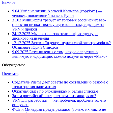
Важное
9.04
Ушёл из жизни Алексей Копылов (copylove) —
человек, повлиявший на весь Рунет
31.03
Минцифры требует от топовых российских веб-
проектов не оказывать услуги клиентам, сидящим за
VPN и прокси
24.12.2025
Мы все пользователи инфраструктуры
двойного назначения
12.12.2025
Зачем «Яндексу» нужен свой электромобиль?
Объясняет Юрий Синодов
9.09.2025
Размышления о том, какую оперативно
значимую информацию можно получить через «Макс»
Обсуждаемое
Почитать
Создатель Prisma даёт советы по составлению резюме с
точки зрения нанимателя
Обратная связь по блокировкам и белым спискам
Зачем российский интернет ломают санкциями?
VPN для разработки — не проблема, проблема то, что
он нужен
ФСБ и Минздрав предупреждают (только их никто не