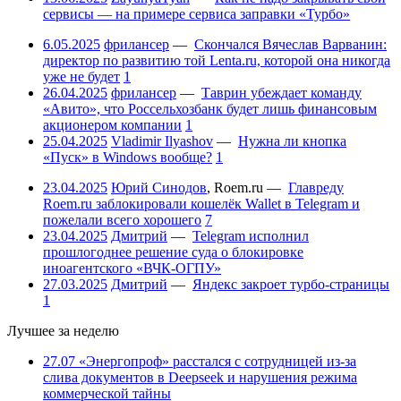
сервисы — на примере сервиса заправки «Турбо»
6.05.2025
фрилансер
—
Скончался Вячеслав Варванин:
директор по развитию той Lenta.ru, которой она никогда
уже не будет
1
26.04.2025
фрилансер
—
Таврин убеждает команду
«Авито», что Россельхозбанк будет лишь финансовым
акционером компании
1
25.04.2025
Vladimir Ilyashov
—
Нужна ли кнопка
«Пуск» в Windows вообще?
1
23.04.2025
Юрий Синодов
,
Roem.ru
—
Главреду
Roem.ru заблокировали кошелёк Wallet в Telegram и
пожелали всего хорошего
7
23.04.2025
Дмитрий
—
Telegram исполнил
прошлогоднее решение суда о блокировке
иноагентского «ВЧК-ОГПУ»
27.03.2025
Дмитрий
—
Яндекс закроет турбо-страницы
1
Лучшее за неделю
27.07
«Энергопроф» расстался с сотрудницей из-за
слива документов в Deepseek и нарушения режима
коммерческой тайны