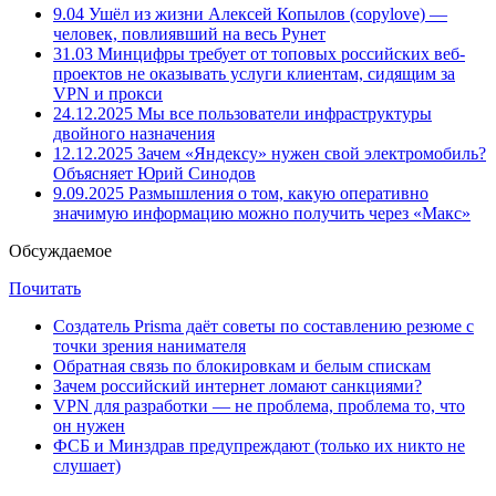
9.04
Ушёл из жизни Алексей Копылов (copylove) —
человек, повлиявший на весь Рунет
31.03
Минцифры требует от топовых российских веб-
проектов не оказывать услуги клиентам, сидящим за
VPN и прокси
24.12.2025
Мы все пользователи инфраструктуры
двойного назначения
12.12.2025
Зачем «Яндексу» нужен свой электромобиль?
Объясняет Юрий Синодов
9.09.2025
Размышления о том, какую оперативно
значимую информацию можно получить через «Макс»
Обсуждаемое
Почитать
Создатель Prisma даёт советы по составлению резюме с
точки зрения нанимателя
Обратная связь по блокировкам и белым спискам
Зачем российский интернет ломают санкциями?
VPN для разработки — не проблема, проблема то, что
он нужен
ФСБ и Минздрав предупреждают (только их никто не
слушает)