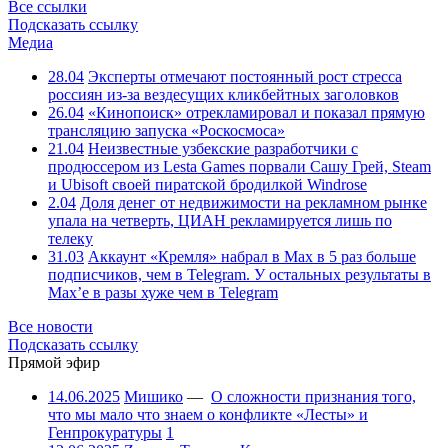
Все ссылки
Подсказать ссылку
Медиа
28.04
Эксперты отмечают постоянный рост стресса
россиян из-за вездесущих кликбейтных заголовков
26.04
«Кинопоиск» отрекламировал и показал прямую
трансляцию запуска «Роскосмоса»
21.04
Неизвестные узбекские разработчики с
продюссером из Lesta Games порвали Сашу Грей, Steam
и Ubisoft своей пиратской бродилкой Windrose
2.04
Доля денег от недвижимости на рекламном рынке
упала на четверть, ЦИАН рекламируется лишь по
телеку
31.03
Аккаунт «Кремля» набрал в Max в 5 раз больше
подписчиков, чем в Telegram. У остальных результаты в
Max’е в разы хуже чем в Telegram
Все новости
Подсказать ссылку
Прямой эфир
14.06.2025
Мишико
—
О сложности признания того,
что мы мало что знаем о конфликте «Лесты» и
Генпрокуратуры
1