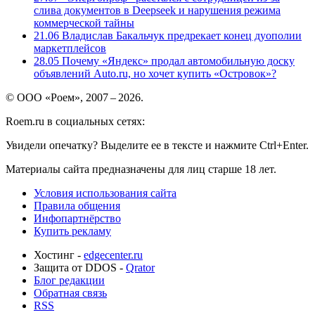
слива документов в Deepseek и нарушения режима
коммерческой тайны
21.06
Владислав Бакальчук предрекает конец дуополии
маркетплейсов
28.05
Почему «Яндекс» продал автомобильную доску
объявлений Auto.ru, но хочет купить «Островок»?
© ООО «Роем», 2007 – 2026.
Roem.ru в социальных сетях:
Увидели опечатку? Выделите ее в тексте и нажмите Ctrl+Enter.
Материалы сайта предназначены для лиц старше 18 лет.
Условия использования сайта
Правила общения
Инфопартнёрство
Купить рекламу
Хостинг -
edgecenter.ru
Защита от DDOS -
Qrator
Блог редакции
Обратная связь
RSS