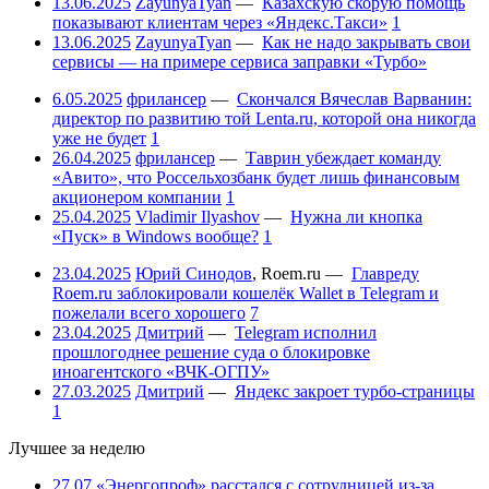
13.06.2025
ZayunyaTyan
—
Казахскую скорую помощь
показывают клиентам через «Яндекс.Такси»
1
13.06.2025
ZayunyaTyan
—
Как не надо закрывать свои
сервисы — на примере сервиса заправки «Турбо»
6.05.2025
фрилансер
—
Скончался Вячеслав Варванин:
директор по развитию той Lenta.ru, которой она никогда
уже не будет
1
26.04.2025
фрилансер
—
Таврин убеждает команду
«Авито», что Россельхозбанк будет лишь финансовым
акционером компании
1
25.04.2025
Vladimir Ilyashov
—
Нужна ли кнопка
«Пуск» в Windows вообще?
1
23.04.2025
Юрий Синодов
,
Roem.ru
—
Главреду
Roem.ru заблокировали кошелёк Wallet в Telegram и
пожелали всего хорошего
7
23.04.2025
Дмитрий
—
Telegram исполнил
прошлогоднее решение суда о блокировке
иноагентского «ВЧК-ОГПУ»
27.03.2025
Дмитрий
—
Яндекс закроет турбо-страницы
1
Лучшее за неделю
27.07
«Энергопроф» расстался с сотрудницей из-за