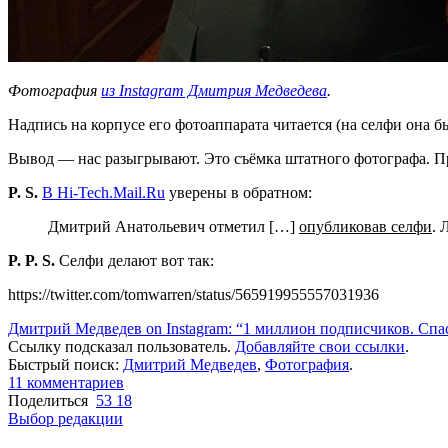
Фотография
из Instagram Дмитрия Медведева
.
Надпись на корпусе его фотоаппарата читается (на селфи она б
Вывод — нас разыгрывают. Это съёмка штатного фотографа. Пра
P. S.
В Hi-Tech.Mail.Ru
уверены в обратном:
Дмитрий Анатольевич отметил […]
опубликовав селфи
. 
P. P. S.
Селфи делают вот так:
https://twitter.com/tomwarren/status/565919955557031936
Дмитрий Медведев on Instagram: “1 миллион подписчиков. Спа
Ссылку подсказал пользователь.
Добавляйте свои ссылки
.
Быстрый поиск:
Дмитрий Медведев
,
Фотография
.
11 комментариев
Поделиться
53
18
Выбор редакции