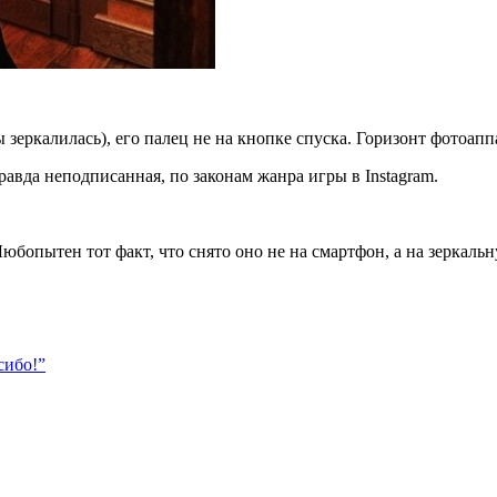
ы зеркалилась), его палец не на кнопке спуска. Горизонт фотоап
вда неподписанная, по законам жанра игры в Instagram.
Любопытен тот факт, что снято оно не на смартфон, а на зеркаль
сибо!”