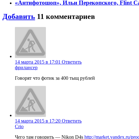
«Антифотошоп», Ильи Перекопского, Flint C
Добавить
11 комментариев
14 марта 2015 в 17:01
Ответить
фрилансер
Говорят что фотик за 400 тыщ рублей
14 марта 2015 в 17:20
Ответить
Crio
Чего там говорить — Nikon D4s
http://market.yandex.ru/pr