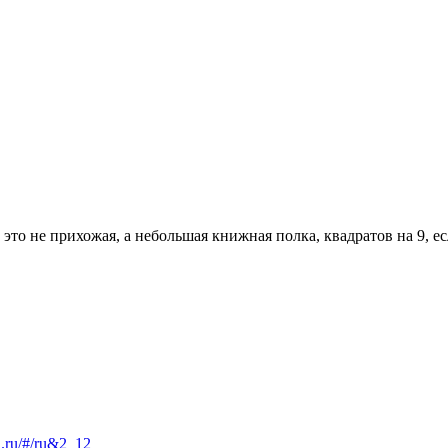
о не прихожая, а небольшая книжная полка, квадратов на 9, есл
in.ru/#/ru&2_12