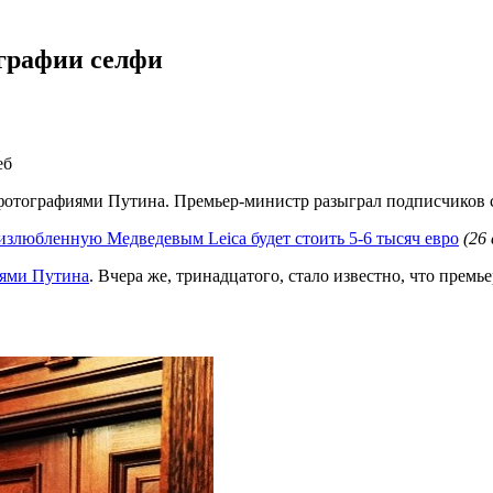
ографии селфи
еб
фотографиями Путина. Премьер-министр разыграл подписчиков ст
злюбленную Медведевым Leica будет стоить 5-6 тысяч евро
(26
иями Путина
. Вчера же, тринадцатого, стало известно, что пре