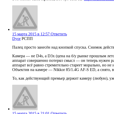
15 марта 2015 в 12:57
Ответить
Dyor
РСПП
Палец просто занесён над кнопкой спуска. Снимок дейст
Камера — не D4s, а D3x (цена на б/у рынке прошлым лето
аппарат совершенно потерял смысл — он теперь нужен раз
аппарат всё равно стремительно стареет морально, но не 
Объектив на камере — Nikkor 85/1.4G AF-S ED, а снято, в
То, как действующий премьер держит камеру (любую), уже 
15 марта 2015 в 21:01
Ответить