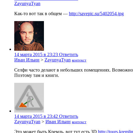
ZayunyaTyan
Как-то вот так в общем —
http://savepic.su/5402054.jpg
14 марта 2015 в 23:23
Ответить
Иван Ильин
>
ZayunyaTyan
контекст
Селфи часто делают в небольших помещениях. Возможно эт
Поэтому там и книги.
14 марта 2015 в 23:42
Ответить
ZayunyaTyan
>
Иван Ильин
контекст
Это может быть Кремль, вот тут есть 3D
http://tours.kreml