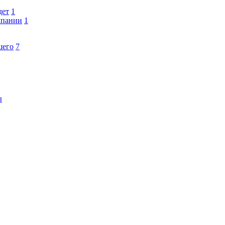
дет
1
мпании
1
шего
7
ы