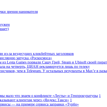
очки зрения нанимателя
 нужен
шает)
ян из-за вездесущих кликбейтных заголовков
ансляцию запуска «Роскосмоса»
 из Lesta Games порвали Сашу Грей, Steam и Ubisoft своей пира
ала на четверть, ЦИАН рекламируется лишь по телеку
исчиков, чем в Telegram. У остальных результаты в Max’е в разы
 мы мало что знаем о конфликте «Лесты» и Генпрокуратуры
1
казывают клиентам через «Яндекс.Такси»
1
сервисы — на примере сервиса заправки «Турбо»