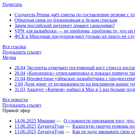
Почитать
Создатель Prisma даёт советы по составлению резюме с т
Обратная связь по блокировкам и белым спискам
Зачем российский интернет ломают санкциями?
VPN для разработки — не проблема, проблема то, что он
ФСБ и Минздрав предупреждают (только их никто не слу
Все ссылки
Подсказать ссылку
Медиа
28.04
Эксперты отмечают постоянный рост стресса росси
26.04
«Кинопоиск» отрекламировал и показал прямую тр
21.04
Неизвестные узбекские разработчики с продюссером
2.04
Доля денег от недвижимости на рекламном рынке уп
31.03
Аккаунт «Кремля» набрал в Max в 5 раз больше подп
Все новости
Подсказать ссылку
Прямой эфир
14.06.2025
Мишико
—
О сложности признания того, что
13.06.2025
ZayunyaTyan
—
Казахскую скорую помощь по
13.06.2025
ZayunyaTyan
—
Как не надо закрывать свои 