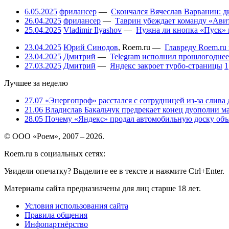
6.05.2025
фрилансер
—
Скончался Вячеслав Варванин: ди
26.04.2025
фрилансер
—
Таврин убеждает команду «Авит
25.04.2025
Vladimir Ilyashov
—
Нужна ли кнопка «Пуск» 
23.04.2025
Юрий Синодов
,
Roem.ru
—
Главреду Roem.ru 
23.04.2025
Дмитрий
—
Telegram исполнил прошлогоднее
27.03.2025
Дмитрий
—
Яндекс закроет турбо-страницы
1
Лучшее за неделю
27.07
«Энергопроф» расстался с сотрудницей из-за слива
21.06
Владислав Бакальчук предрекает конец дуополии м
28.05
Почему «Яндекс» продал автомобильную доску объя
© ООО «Роем», 2007 – 2026.
Roem.ru в социальных сетях:
Увидели опечатку? Выделите ее в тексте и нажмите Ctrl+Enter.
Материалы сайта предназначены для лиц старше 18 лет.
Условия использования сайта
Правила общения
Инфопартнёрство