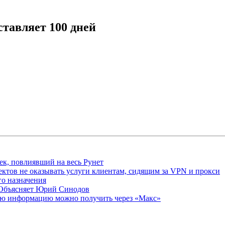
ставляет 100 дней
ек, повлиявший на весь Рунет
ктов не оказывать услуги клиентам, сидящим за VPN и прокси
о назначения
 Объясняет Юрий Синодов
ую информацию можно получить через «Макс»