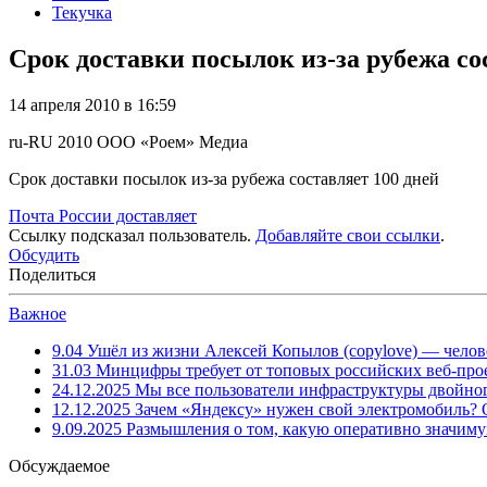
Текучка
Срок доставки посылок из-за рубежа со
14 апреля 2010 в 16:59
ru-RU
2010
ООО «Роем»
Медиа
Срок доставки посылок из-за рубежа составляет 100 дней
Почта России доставляет
Ссылку подсказал пользователь.
Добавляйте свои ссылки
.
Обсудить
Поделиться
Важное
9.04
Ушёл из жизни Алексей Копылов (copylove) — челов
31.03
Минцифры требует от топовых российских веб-прое
24.12.2025
Мы все пользователи инфраструктуры двойног
12.12.2025
Зачем «Яндексу» нужен свой электромобиль?
9.09.2025
Размышления о том, какую оперативно значим
Обсуждаемое