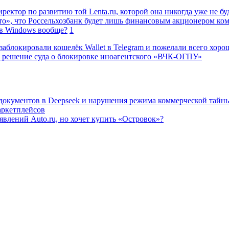
ректор по развитию той Lenta.ru, которой она никогда уже не бу
о», что Россельхозбанк будет лишь финансовым акционером ко
в Windows вообще?
1
заблокировали кошелёк Wallet в Telegram и пожелали всего хоро
 решение суда о блокировке иноагентского «ВЧК-ОГПУ»
 документов в Deepseek и нарушения режима коммерческой тайн
аркетплейсов
влений Auto.ru, но хочет купить «Островок»?