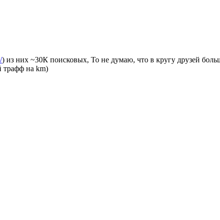
/
) из них ~30К поисковых, То не думаю, что в кругу друзей боль
 трафф на km)