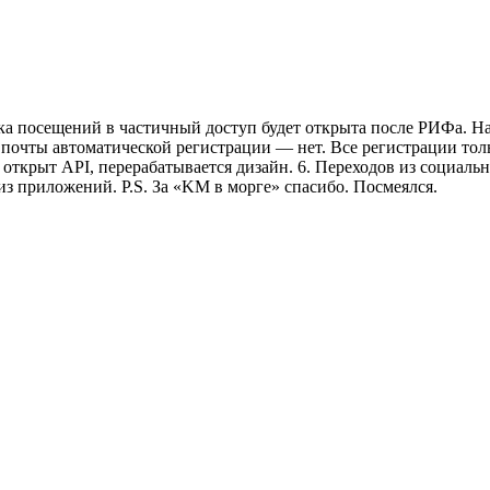
тика посещений в частичный доступ будет открыта после РИФа.
 почты автоматической регистрации — нет. Все регистрации тол
крыт API, перерабатывается дизайн. 6. Переходов из социальной
з приложений. P.S. За «KM в морге» спасибо. Посмеялся.