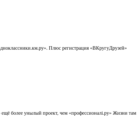
«одноклассники.км.ру». Плюс регистрация «ВКругуДрузей»
то ещё более унылый проект, чем «профессионалi.ру» Жизни там