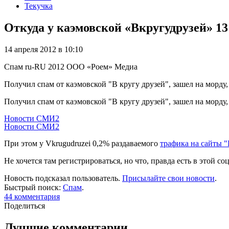
Текучка
Откуда у каэмовской «Вкругудрузей» 1
14 апреля 2012 в 10:10
Спам
ru-RU
2012
ООО «Роем»
Медиа
Получил спам от каэмовской "В кругу друзей", зашел на морду
Получил спам от каэмовской "В кругу друзей", зашел на морду,
Новости СМИ2
Новости СМИ2
При этом у Vkrugudruzei 0,2% раздаваемого
трафика на сайты "
Не хочется там регистрироваться, но что, правда есть в этой 
Новость подсказал пользователь.
Присылайте свои новости
.
Быстрый поиск:
Спам
.
44
комментария
Поделиться
Лучшие комментарии