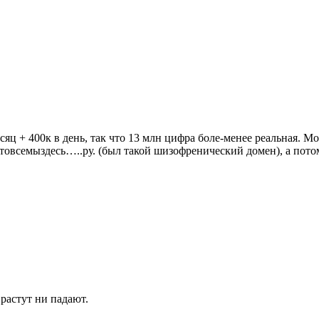
сяц + 400к в день, так что 13 млн цифра боле-менее реальная. 
чтовсемыздесь…..ру. (был такой шизофренический домен), а пот
 растут ни падают.