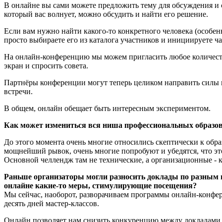
В онлайне вы сами можете предложить тему для обсуждения и 
который вас волнует, можно обсудить и найти его решение.
Если вам нужно найти какого-то конкретного человека (особенно
просто выбираете его из каталога участников и инициируете ч
На онлайн-конференцию мы можем пригласить любое количество
экран и спросить совета.
Партнёры конференции могут теперь целиком направить силы н
встречи.
В общем, онлайн обещает быть интересным экспериментом.
Как может измениться вся ниша профессиональных образо
До этого момента очень многие относились скептически к обра
мощнейший рывок, очень многие попробуют и убедятся, что это
Основной челлендж там не технические, а организационные - к
Раньше организаторы могли разносить доклады по разным 
онлайне какие-то меры, стимулирующие посещения?
Мы сейчас, наоборот, разворачиваем программы онлайн-конфе
десять дней мастер-классов.
Онлайн позволяет нам снизить конкуренцию между докладами 