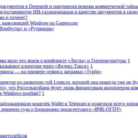
а документов в Deepseek и нарушения режима коммерческой тайн
редоставившую ИИ-галлюцинации в качестве аргументов в свою
ько и почему?
, вывозившей Windrose на Gamescom
Флибусты» и «Рутрекера»
 мы мало что знаем о конфликте «Лесты» и Генпрокуратуры
1
казывают клиентам через «Яндекс.Такси»
1
сервисы — на примере сервиса заправки «Турбо»
ректор по развитию той Lenta.ru, которой она никогда уже не бу
о», что Россельхозбанк будет лишь финансовым акционером ко
в Windows вообще?
1
заблокировали кошелёк Wallet в Telegram и пожелали всего хоро
 решение суда о блокировке иноагентского «ВЧК-ОГПУ»
аркетплейсов