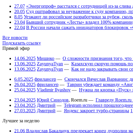
27.07
«Энергопроф» расстался с сотрудницей из-за слив
20.05
Суд оштрафовал за неуважение к суду компанию, п
8.05
Уезжают ли российские разработчики за рубеж, скол
23.04
Бывший сотрудник «Лесты» владел 100% компании
22.04
В России начали сажать инициаторов блокировок «
Все новости
Подсказать ссылку
Прямой эфир
14.06.2025
Мишико
—
О сложности признания того, что
13.06.2025
ZayunyaTyan
—
Казахскую скорую помощь по
13.06.2025
ZayunyaTyan
—
Как не надо закрывать свои 
6.05.2025
фрилансер
—
Скончался Вячеслав Варванин: ди
26.04.2025
фрилансер
—
Таврин убеждает команду «Авит
25.04.2025
Vladimir Ilyashov
—
Нужна ли кнопка «Пуск» 
23.04.2025
Юрий Синодов
,
Roem.ru
—
Главреду Roem.ru 
23.04.2025
Дмитрий
—
Telegram исполнил прошлогоднее
27.03.2025
Дмитрий
—
Яндекс закроет турбо-страницы
1
Лучшее за неделю
21.06
Владислав Бакальчук предрекает конец дуополии м