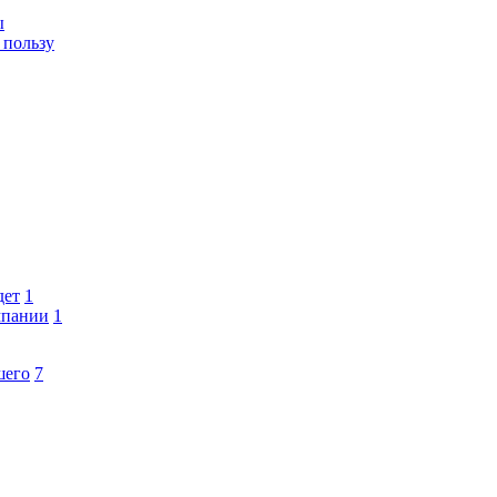
ы
 пользу
дет
1
мпании
1
шего
7