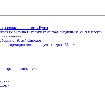
ек, повлиявший на весь Рунет
ктов не оказывать услуги клиентам, сидящим за VPN и прокси
о назначения
 Объясняет Юрий Синодов
ую информацию можно получить через «Макс»
очки зрения нанимателя
 нужен
шает)