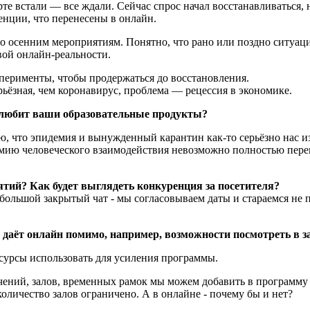
рте встали — все ждали. Сейчас спрос начал восстанавливаться,
енции, что перенесены в онлайн.
о осенним мероприятиям. Понятно, что рано или поздно ситуац
ой онлайн-реальности.
сперименты, чтобы продержаться до восстановления.
рьёзная, чем коронавирус, проблема — рецессия в экономике.
и любит ваши образовательные продукты?
аю, что эпидемия и вынужденный карантин как-то серьёзно нас из
 Химию человеческого взаимодействия невозможно полностью пер
ятий? Как будет выглядеть конкуренция за посетителя?
ольшой закрытый чат - мы согласовываем даты и стараемся не п
даёт онлайн помимо, например, возможности посмотреть в за
сурсы использовать для усиления программы.
ничений, залов, временных рамок мы можем добавить в программ
количество залов ограничено. А в онлайне - почему бы и нет?