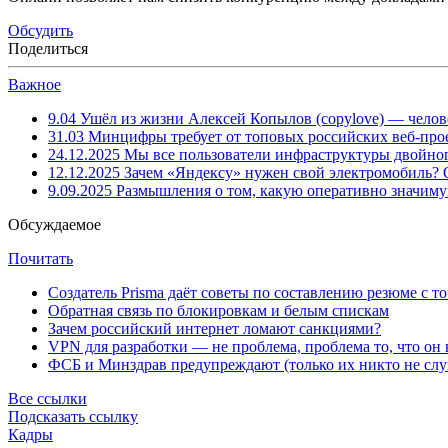
Обсудить
Поделиться
Важное
9.04
Ушёл из жизни Алексей Копылов (copylove) — челов
31.03
Минцифры требует от топовых российских веб-прое
24.12.2025
Мы все пользователи инфраструктуры двойног
12.12.2025
Зачем «Яндексу» нужен свой электромобиль?
9.09.2025
Размышления о том, какую оперативно значим
Обсуждаемое
Почитать
Создатель Prisma даёт советы по составлению резюме с т
Обратная связь по блокировкам и белым спискам
Зачем российский интернет ломают санкциями?
VPN для разработки — не проблема, проблема то, что он
ФСБ и Минздрав предупреждают (только их никто не слу
Все ссылки
Подсказать ссылку
Кадры