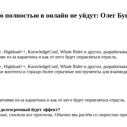
но полностью в онлайн не уйдут: Олег Бу
 Highload++, KnowledgeConf, Whale Rider и других, разрабатыв
ми из-за карантина и как от него будет оправляться отрасль.
 Highload++, KnowledgeConf, Whale Rider и других, разрабаты
е контента и гораздо более серьезные инструменты для взаимоде
тиями из-за карантина и как от него будет оправляться отрасль.
о долгосрочный будет эффект?
, снизили все прогнозы. Обычно мы растём со скоростью пример