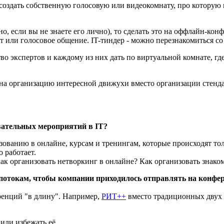
создать собственную голосовую или видеокомнату, про которую
, если вы не знаете его лично), то сделать это на оффлайн-конф
ат или голосовое общение. IT-тиндер - можно перезнакомиться 
 экспертов и каждому из них дать по виртуальной комнате, где
а организацию интересной движухи вместо организации стенда.
вательных мероприятий в IT?
зованию в онлайне, курсам и тренингам, которые происходят тол
 работает.
ак организовать нетворкинг в онлайне? Как организовать знаком
потокам, чтобы компании приходилось отправлять на конфер
ренций "в длину". Например,
РИТ++
вместо традиционных двух д
или избежать её.