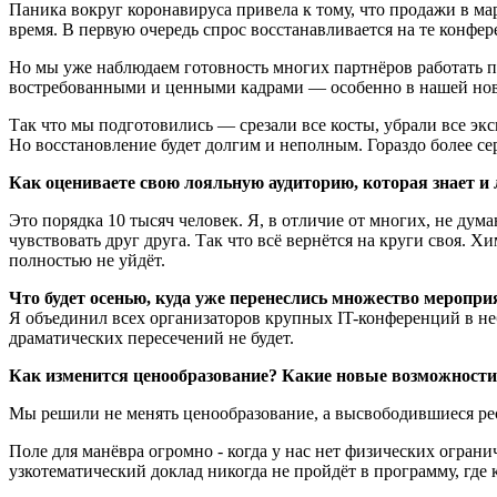
Паника вокруг коронавируса привела к тому, что продажи в ма
время. В первую очередь спрос восстанавливается на те конфер
Но мы уже наблюдаем готовность многих партнёров работать п
востребованными и ценными кадрами — особенно в нашей нов
Так что мы подготовились — срезали все косты, убрали все эк
Но восстановление будет долгим и неполным. Гораздо более се
Как оцениваете свою лояльную аудиторию, которая знает 
Это порядка 10 тысяч человек. Я, в отличие от многих, не дум
чувствовать друг друга. Так что всё вернётся на круги своя.
полностью не уйдёт.
Что будет осенью, куда уже перенеслись множество меропри
Я объединил всех организаторов крупных IT-конференций в неб
драматических пересечений не будет.
Как изменится ценообразование? Какие новые возможности 
Мы решили не менять ценообразование, а высвободившиеся ре
Поле для манёвра огромно - когда у нас нет физических огра
узкотематический доклад никогда не пройдёт в программу, где 