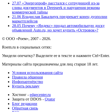
27.07
«Энергопроф» расстался с сотрудницей из-за
слива документов в Deepseek и нарушения режима
коммерческой тайны
21.06
Владислав Бакальчук предрекает конец дуополии
маркетплейсов
28.05
Почему «Яндекс» продал автомобильную доску
объявлений Auto.ru, но хочет купить «Островок»?
© ООО «Роем», 2007 – 2026.
Roem.ru в социальных сетях:
Увидели опечатку? Выделите ее в тексте и нажмите Ctrl+Enter.
Материалы сайта предназначены для лиц старше 18 лет.
Условия использования сайта
Правила общения
Инфопартнёрство
Купить рекламу
Хостинг -
edgecenter.ru
Защита от DDOS -
Qrator
Блог редакции
Обратная связь