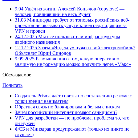
9.04
Ушёл из жизни Алексей Копылов (copylove) —
человек, повлиявший на весь Рунет
31.03
Минцифры требует от топовых российских веб-
проектов не оказывать услуги клиентам, сидящим за
VPN и прокси
24.12.2025
Мы все пользователи инфраструктуры
двойного назначения
12.12.2025
Зачем «Яндексу» нужен свой электромобиль?
Объясняет Юрий Синодов
9.09.2025
Размышления о том, какую оперативно
значимую информацию можно получить через «Макс»
Обсуждаемое
Почитать
Создатель Prisma даёт советы по составлению резюме с
точки зрения нанимателя
Обратная связь по блокировкам и белым спискам
Зачем российский интернет ломают санкциями?
VPN для разработки — не проблема, проблема то, что
он нужен
ФСБ и Минздрав предупреждают (только их никто не
слушает)