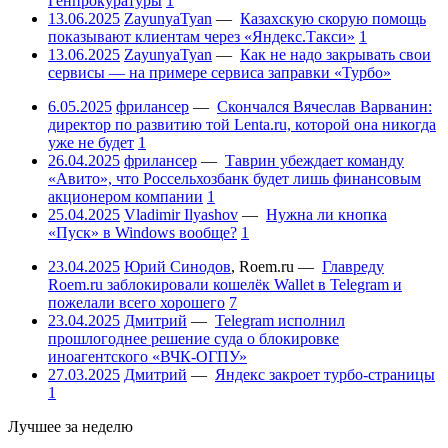
Генпрокуратуры
1
13.06.2025
ZayunyaTyan
—
Казахскую скорую помощь
показывают клиентам через «Яндекс.Такси»
1
13.06.2025
ZayunyaTyan
—
Как не надо закрывать свои
сервисы — на примере сервиса заправки «Турбо»
6.05.2025
фрилансер
—
Скончался Вячеслав Варванин:
директор по развитию той Lenta.ru, которой она никогда
уже не будет
1
26.04.2025
фрилансер
—
Таврин убеждает команду
«Авито», что Россельхозбанк будет лишь финансовым
акционером компании
1
25.04.2025
Vladimir Ilyashov
—
Нужна ли кнопка
«Пуск» в Windows вообще?
1
23.04.2025
Юрий Синодов
,
Roem.ru
—
Главреду
Roem.ru заблокировали кошелёк Wallet в Telegram и
пожелали всего хорошего
7
23.04.2025
Дмитрий
—
Telegram исполнил
прошлогоднее решение суда о блокировке
иноагентского «ВЧК-ОГПУ»
27.03.2025
Дмитрий
—
Яндекс закроет турбо-страницы
1
Лучшее за неделю