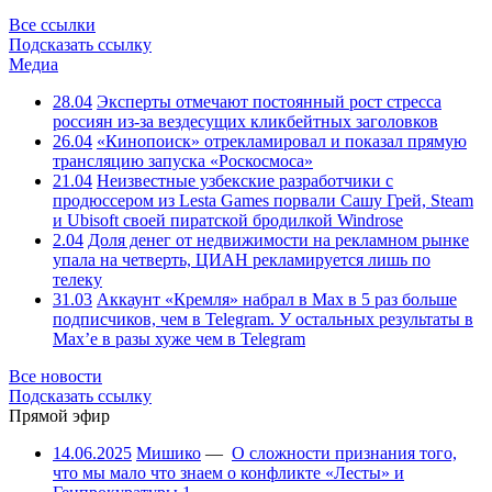
Все ссылки
Подсказать ссылку
Медиа
28.04
Эксперты отмечают постоянный рост стресса
россиян из-за вездесущих кликбейтных заголовков
26.04
«Кинопоиск» отрекламировал и показал прямую
трансляцию запуска «Роскосмоса»
21.04
Неизвестные узбекские разработчики с
продюссером из Lesta Games порвали Сашу Грей, Steam
и Ubisoft своей пиратской бродилкой Windrose
2.04
Доля денег от недвижимости на рекламном рынке
упала на четверть, ЦИАН рекламируется лишь по
телеку
31.03
Аккаунт «Кремля» набрал в Max в 5 раз больше
подписчиков, чем в Telegram. У остальных результаты в
Max’е в разы хуже чем в Telegram
Все новости
Подсказать ссылку
Прямой эфир
14.06.2025
Мишико
—
О сложности признания того,
что мы мало что знаем о конфликте «Лесты» и