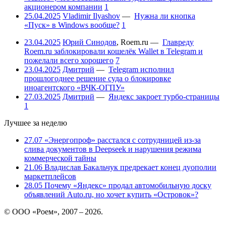
акционером компании
1
25.04.2025
Vladimir Ilyashov
—
Нужна ли кнопка
«Пуск» в Windows вообще?
1
23.04.2025
Юрий Синодов
,
Roem.ru
—
Главреду
Roem.ru заблокировали кошелёк Wallet в Telegram и
пожелали всего хорошего
7
23.04.2025
Дмитрий
—
Telegram исполнил
прошлогоднее решение суда о блокировке
иноагентского «ВЧК-ОГПУ»
27.03.2025
Дмитрий
—
Яндекс закроет турбо-страницы
1
Лучшее за неделю
27.07
«Энергопроф» расстался с сотрудницей из-за
слива документов в Deepseek и нарушения режима
коммерческой тайны
21.06
Владислав Бакальчук предрекает конец дуополии
маркетплейсов
28.05
Почему «Яндекс» продал автомобильную доску
объявлений Auto.ru, но хочет купить «Островок»?
© ООО «Роем», 2007 – 2026.