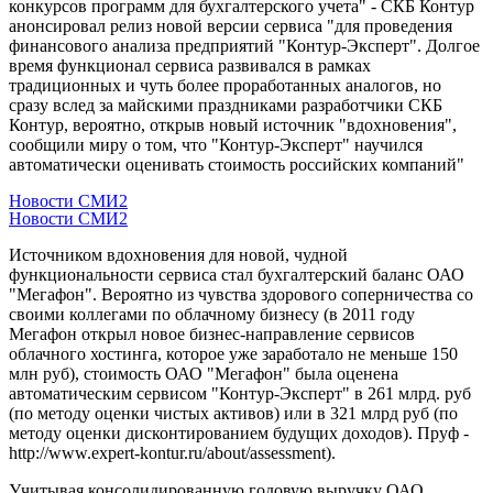
конкурсов программ для бухгалтерского учета" - СКБ Контур
анонсировал релиз новой версии сервиса "для проведения
финансового анализа предприятий "Контур-Эксперт". Долгое
время функционал сервиса развивался в рамках
традиционных и чуть более проработанных аналогов, но
сразу вслед за майскими праздниками разработчики СКБ
Контур, вероятно, открыв новый источник "вдохновения",
сообщили миру о том, что "Контур-Эксперт" научился
автоматически оценивать стоимость российских компаний"
Новости СМИ2
Новости СМИ2
Источником вдохновения для новой, чудной
функциональности сервиса стал бухгалтерский баланс ОАО
"Мегафон". Вероятно из чувства здорового соперничества со
своими коллегами по облачному бизнесу (в 2011 году
Мегафон открыл новое бизнес-направление сервисов
облачного хостинга, которое уже заработало не меньше 150
млн руб), стоимость ОАО "Мегафон" была оценена
автоматическим сервисом "Контур-Эксперт" в 261 млрд. руб
(по методу оценки чистых активов) или в 321 млрд руб (по
методу оценки дисконтированием будущих доходов). Пруф -
http://www.expert-kontur.ru/about/assessment).
Учитывая консолидированную годовую выручку ОАО