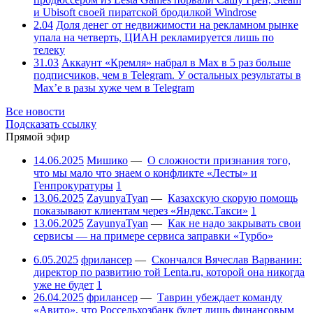
и Ubisoft своей пиратской бродилкой Windrose
2.04
Доля денег от недвижимости на рекламном рынке
упала на четверть, ЦИАН рекламируется лишь по
телеку
31.03
Аккаунт «Кремля» набрал в Max в 5 раз больше
подписчиков, чем в Telegram. У остальных результаты в
Max’е в разы хуже чем в Telegram
Все новости
Подсказать ссылку
Прямой эфир
14.06.2025
Мишико
—
О сложности признания того,
что мы мало что знаем о конфликте «Лесты» и
Генпрокуратуры
1
13.06.2025
ZayunyaTyan
—
Казахскую скорую помощь
показывают клиентам через «Яндекс.Такси»
1
13.06.2025
ZayunyaTyan
—
Как не надо закрывать свои
сервисы — на примере сервиса заправки «Турбо»
6.05.2025
фрилансер
—
Скончался Вячеслав Варванин:
директор по развитию той Lenta.ru, которой она никогда
уже не будет
1
26.04.2025
фрилансер
—
Таврин убеждает команду
«Авито», что Россельхозбанк будет лишь финансовым