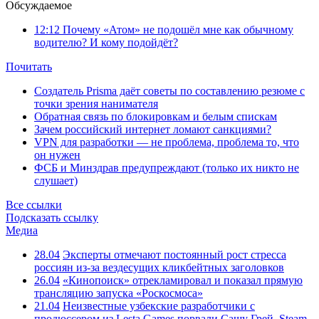
Обсуждаемое
12:12
Почему «Атом» не подошёл мне как обычному
водителю? И кому подойдёт?
Почитать
Создатель Prisma даёт советы по составлению резюме с
точки зрения нанимателя
Обратная связь по блокировкам и белым спискам
Зачем российский интернет ломают санкциями?
VPN для разработки — не проблема, проблема то, что
он нужен
ФСБ и Минздрав предупреждают (только их никто не
слушает)
Все ссылки
Подсказать ссылку
Медиа
28.04
Эксперты отмечают постоянный рост стресса
россиян из-за вездесущих кликбейтных заголовков
26.04
«Кинопоиск» отрекламировал и показал прямую
трансляцию запуска «Роскосмоса»
21.04
Неизвестные узбекские разработчики с
продюссером из Lesta Games порвали Сашу Грей, Steam