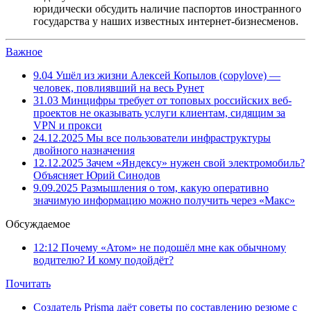
юридически обсудить наличие паспортов иностранного
государства у наших известных интернет-бизнесменов.
Важное
9.04
Ушёл из жизни Алексей Копылов (copylove) —
человек, повлиявший на весь Рунет
31.03
Минцифры требует от топовых российских веб-
проектов не оказывать услуги клиентам, сидящим за
VPN и прокси
24.12.2025
Мы все пользователи инфраструктуры
двойного назначения
12.12.2025
Зачем «Яндексу» нужен свой электромобиль?
Объясняет Юрий Синодов
9.09.2025
Размышления о том, какую оперативно
значимую информацию можно получить через «Макс»
Обсуждаемое
12:12
Почему «Атом» не подошёл мне как обычному
водителю? И кому подойдёт?
Почитать
Создатель Prisma даёт советы по составлению резюме с