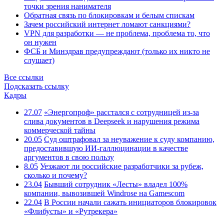
точки зрения нанимателя
Обратная связь по блокировкам и белым спискам
Зачем российский интернет ломают санкциями?
VPN для разработки — не проблема, проблема то, что
он нужен
ФСБ и Минздрав предупреждают (только их никто не
слушает)
Все ссылки
Подсказать ссылку
Кадры
27.07
«Энергопроф» расстался с сотрудницей из-за
слива документов в Deepseek и нарушения режима
коммерческой тайны
20.05
Суд оштрафовал за неуважение к суду компанию,
предоставившую ИИ-галлюцинации в качестве
аргументов в свою пользу
8.05
Уезжают ли российские разработчики за рубеж,
сколько и почему?
23.04
Бывший сотрудник «Лесты» владел 100%
компании, вывозившей Windrose на Gamescom
22.04
В России начали сажать инициаторов блокировок
«Флибусты» и «Рутрекера»