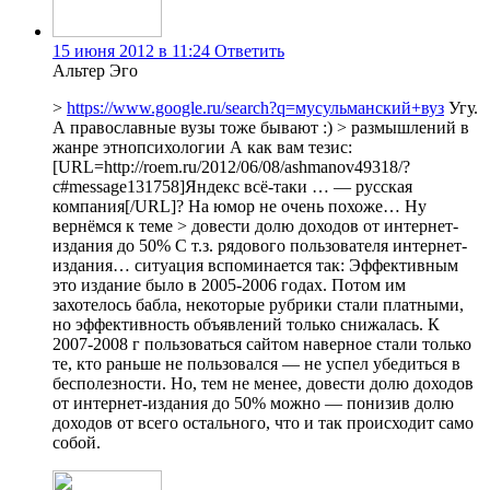
15 июня 2012 в 11:24
Ответить
Альтер Эго
>
https://www.google.ru/search?q=мусульманский+вуз
Угу.
А православные вузы тоже бывают :) > размышлений в
жанре этнопсихологии А как вам тезис:
[URL=http://roem.ru/2012/06/08/ashmanov49318/?
c#message131758]Яндекс всё-таки … — русская
компания[/URL]? На юмор не очень похоже… Ну
вернёмся к теме > довести долю доходов от интернет-
издания до 50% С т.з. рядового пользователя интернет-
издания… ситуация вспоминается так: Эффективным
это издание было в 2005-2006 годах. Потом им
захотелось бабла, некоторые рубрики стали платными,
но эффективность объявлений только снижалась. К
2007-2008 г пользоваться сайтом наверное стали только
те, кто раньше не пользовался — не успел убедиться в
бесполезности. Но, тем не менее, довести долю доходов
от интернет-издания до 50% можно — понизив долю
доходов от всего остального, что и так происходит само
собой.