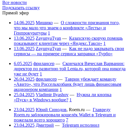
Все новости
Подсказать ссылку
Прямой эфир
14.06.2025
Мишико
—
О сложности признания того,
что мы мало что знаем о конфликте «Лесты» и
Генпрокуратуры
1
13.06.2025
ZayunyaTyan
—
Казахскую скорую помощь
показывают клиентам через «Яндекс.Такси»
1
13.06.2025
ZayunyaTyan
—
Как не надо закрывать свои
сервисы — на примере сервиса заправки «Турбо»
6.05.2025
фрилансер
—
Скончался Вячеслав Варванин:
директор по развитию той Lenta.ru, которой она никогда
уже не будет
1
26.04.2025
фрилансер
—
Таврин убеждает команду
«Авито», что Россельхозбанк будет лишь финансовым
акционером компании
1
25.04.2025
Vladimir Ilyashov
—
Нужна ли кнопка
«Пуск» в Windows вообще?
1
23.04.2025
Юрий Синодов
,
Roem.ru
—
Главреду
Roem.ru заблокировали кошелёк Wallet в Telegram и
пожелали всего хорошего
7
23.04.2025
Дмитрий
—
Telegram исполнил