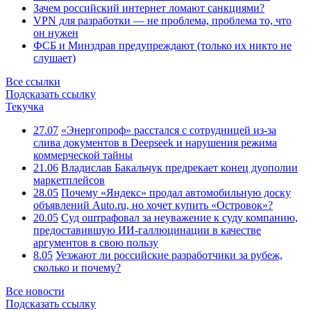
Зачем российский интернет ломают санкциями?
VPN для разработки — не проблема, проблема то, что
он нужен
ФСБ и Минздрав предупреждают (только их никто не
слушает)
Все ссылки
Подсказать ссылку
Текучка
27.07
«Энергопроф» расстался с сотрудницей из-за
слива документов в Deepseek и нарушения режима
коммерческой тайны
21.06
Владислав Бакальчук предрекает конец дуополии
маркетплейсов
28.05
Почему «Яндекс» продал автомобильную доску
объявлений Auto.ru, но хочет купить «Островок»?
20.05
Суд оштрафовал за неуважение к суду компанию,
предоставившую ИИ-галлюцинации в качестве
аргументов в свою пользу
8.05
Уезжают ли российские разработчики за рубеж,
сколько и почему?
Все новости
Подсказать ссылку