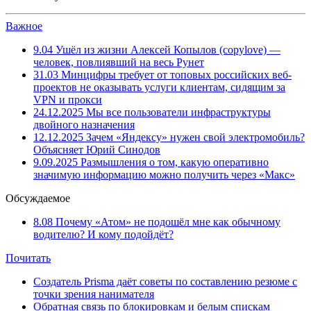
Важное
9.04
Ушёл из жизни Алексей Копылов (copylove) —
человек, повлиявший на весь Рунет
31.03
Минцифры требует от топовых российских веб-
проектов не оказывать услуги клиентам, сидящим за
VPN и прокси
24.12.2025
Мы все пользователи инфраструктуры
двойного назначения
12.12.2025
Зачем «Яндексу» нужен свой электромобиль?
Объясняет Юрий Синодов
9.09.2025
Размышления о том, какую оперативно
значимую информацию можно получить через «Макс»
Обсуждаемое
8.08
Почему «Атом» не подошёл мне как обычному
водителю? И кому подойдёт?
Почитать
Создатель Prisma даёт советы по составлению резюме с
точки зрения нанимателя
Обратная связь по блокировкам и белым спискам