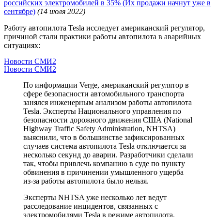
российских электромобилей в 35% (Их продажи начнут уже в
сентябре)
(14 июля 2022)
Работу автопилота Tesla исследует американский регулятор,
причиной стали практики работы автопилота в аварийных
ситуациях:
Новости СМИ2
Новости СМИ2
По информации Verge, американский регулятор в
сфере безопасности автомобильного транспорта
занялся инженерным анализом работы автопилота
Tesla. Эксперты Национального управления по
безопасности дорожного движения США (National
Highway Traffic Safety Administration, NHTSA)
выяснили, что в большинстве зафиксированных
случаев система автопилота Tesla отключается за
несколько секунд до аварии. Разработчики сделали
так, чтобы привлечь компанию в суде по пункту
обвинения в причинении умышленного ущерба
из-за работы автопилота было нельзя.
Эксперты NHTSA уже несколько лет ведут
расследование инцидентов, связанных с
электромобилями Tesla в режиме автопилота.