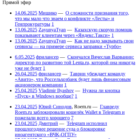
Прямой эфир
14.06.2025
Мишико
—
О сложности признания того,
что мы мало что знаем о конфликте «Лесты» и
Генпрокуратуры
1
13.06.2025
ZayunyaTyan
—
Казахскую скорую помощь
показывают клиентам через «Яндекс.Такси»
1
13.06.2025
ZayunyaTyan
—
Как не надо закрывать свои
сервисы — на примере сервиса заправки «Турбо»
6.05.2025
фрилансер
—
Скончался Вячеслав Варванин:
директор по развитию той Lenta.ru, которой она никогда
уже не будет
1
26.04.2025
фрилансер
—
Таврин убеждает команду
«Авито», что Россельхозбанк будет лишь финансовым
акционером компании
1
25.04.2025
Vladimir Ilyashov
—
Нужна ли кнопка
«Пуск» в Windows вообще?
1
23.04.2025
Юрий Синодов
,
Roem.ru
—
Главреду
Roem.ru заблокировали кошелёк Wallet в Telegram и
пожелали всего хорошего
7
23.04.2025
Дмитрий
—
Telegram исполнил
прошлогоднее решение суда о блокировке
иноагентского «ВЧК-ОГПУ»