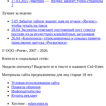
27.03.2025
Дмитрий
—
Яндекс закроет турбо-страницы
1
Лучшее за неделю
5.05
Забытое тайное знание: нам не нужен «Яндекс»,
чтобы уехать на такси
28.04
Эксперты отмечают постоянный рост стресса
россиян из-за вездесущих кликбейтных заголовков
26.04
«Кинопоиск» отрекламировал и показал прямую
трансляцию запуска «Роскосмоса»
© ООО «Роем», 2007 – 2026.
Roem.ru в социальных сетях:
Увидели опечатку? Выделите ее в тексте и нажмите Ctrl+Enter.
Материалы сайта предназначены для лиц старше 18 лет.
Условия использования сайта
Правила общения
Инфопартнёрство
Купить рекламу
Хостинг -
edgecenter.ru