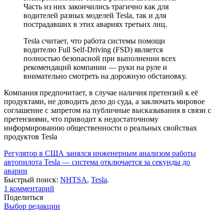
Часть из них закончились трагично как для
водителей разных моделей Tesla, так и для
пострадавших в этих авариях третьих лиц.
Tesla считает, что работа системы помощи
водителю Full Self-Driving (FSD) является
полностью безопасной при выполнении всех
рекомендаций компании — руки на руле и
внимательно смотреть на дорожную обстановку.
Компания предпочитает, в случае наличия претензий к её
продуктами, не доводить дело до суда, а заключать мировое
соглашение с запретом на публичные высказывания в связи с
претензиями, что приводит к недостаточному
информированию общественности о реальных свойствах
продуктов Tesla
Регулятор в США занялся инженерным анализом работы
автопилота Tesla — система отключается за секунды до
аварии
Быстрый поиск:
NHTSA
,
Tesla
.
1
комментарий
Поделиться
Выбор редакции