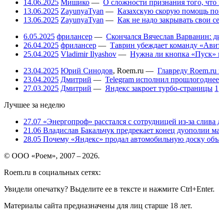
14.06.2025
Мишико
—
О сложности признания того, что
13.06.2025
ZayunyaTyan
—
Казахскую скорую помощь по
13.06.2025
ZayunyaTyan
—
Как не надо закрывать свои 
6.05.2025
фрилансер
—
Скончался Вячеслав Варванин: ди
26.04.2025
фрилансер
—
Таврин убеждает команду «Авит
25.04.2025
Vladimir Ilyashov
—
Нужна ли кнопка «Пуск» 
23.04.2025
Юрий Синодов
,
Roem.ru
—
Главреду Roem.ru 
23.04.2025
Дмитрий
—
Telegram исполнил прошлогоднее
27.03.2025
Дмитрий
—
Яндекс закроет турбо-страницы
1
Лучшее за неделю
27.07
«Энергопроф» расстался с сотрудницей из-за слива
21.06
Владислав Бакальчук предрекает конец дуополии м
28.05
Почему «Яндекс» продал автомобильную доску объя
© ООО «Роем», 2007 – 2026.
Roem.ru в социальных сетях:
Увидели опечатку? Выделите ее в тексте и нажмите Ctrl+Enter.
Материалы сайта предназначены для лиц старше 18 лет.