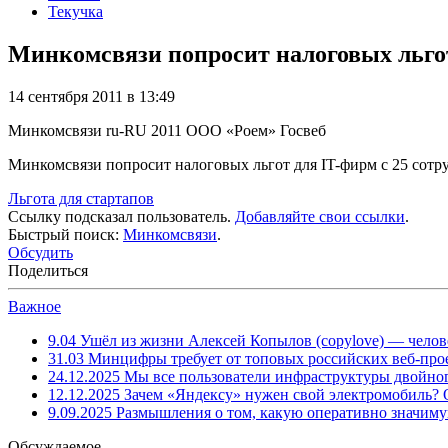
Текучка
Минкомсвязи попросит налоговых льгот 
14 сентября 2011 в 13:49
Минкомсвязи
ru-RU
2011
ООО «Роем»
Госвеб
Минкомсвязи попросит налоговых льгот для IT-фирм с 25 сотру
Льгота для стартапов
Ссылку подсказал пользователь.
Добавляйте свои ссылки
.
Быстрый поиск:
Минкомсвязи
.
Обсудить
Поделиться
Важное
9.04
Ушёл из жизни Алексей Копылов (copylove) — челов
31.03
Минцифры требует от топовых российских веб-прое
24.12.2025
Мы все пользователи инфраструктуры двойног
12.12.2025
Зачем «Яндексу» нужен свой электромобиль?
9.09.2025
Размышления о том, какую оперативно значим
Обсуждаемое