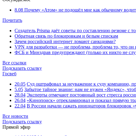
8.08
Почему «Атом» не подошёл мне как обычному водит
Почитать
Создатель Prisma даёт советы по составлению резюме с т
Обратная связь по блокировкам и белым спискам
Зачем российский интернет ломают санкциями?
VPN для разработки — не проблема, проблема то, что он
ФСБ и Минздрав предупреждают (только их никто не слу
Все ссылки
Подсказать ссылку
Госвеб
20.05
Суд оштрафовал за неуважение к суду компанию, п
5.05
Забытое тайное знание: нам не нужен «Яндекс», чтоб
28.04
Эксперты отмечают постоянный рост стресса росси
26.04
«Кинопоиск» отрекламировал и показал прямую тр
22.04
В России начали сажать инициаторов блокировок «
Все новости
Подсказать ссылку
Прямой эфир