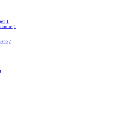
дет
1
мпании
1
шего
7
ы