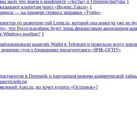
 мы мало что знаем о конфликте «Лесты» и Генпрокуратуры
1
казывают клиентам через «Яндекс.Такси»
1
сервисы — на примере сервиса заправки «Турбо»
ректор по развитию той Lenta.ru, которой она никогда уже не бу
о», что Россельхозбанк будет лишь финансовым акционером ко
в Windows вообще?
1
заблокировали кошелёк Wallet в Telegram и пожелали всего хоро
 решение суда о блокировке иноагентского «ВЧК-ОГПУ»
 документов в Deepseek и нарушения режима коммерческой тайн
аркетплейсов
влений Auto.ru, но хочет купить «Островок»?