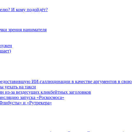
елю? И кому подойдёт?
очки зрения нанимателя
 нужен
шает)
редоставившую ИИ-галлюцинации в качестве аргументов в свою
ы уехать на такси
ян из-за вездесущих кликбейтных заголовков
ансляцию запуска «Роскосмоса»
Флибусты» и «Рутрекера»