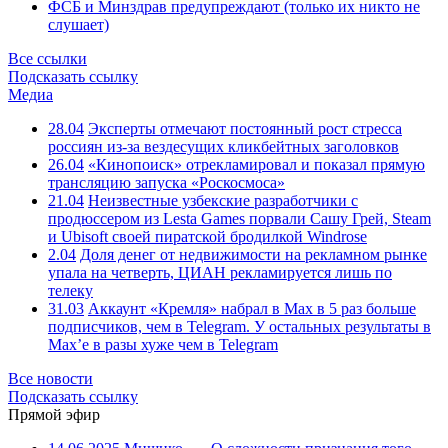
ФСБ и Минздрав предупреждают (только их никто не
слушает)
Все ссылки
Подсказать ссылку
Медиа
28.04
Эксперты отмечают постоянный рост стресса
россиян из-за вездесущих кликбейтных заголовков
26.04
«Кинопоиск» отрекламировал и показал прямую
трансляцию запуска «Роскосмоса»
21.04
Неизвестные узбекские разработчики с
продюссером из Lesta Games порвали Сашу Грей, Steam
и Ubisoft своей пиратской бродилкой Windrose
2.04
Доля денег от недвижимости на рекламном рынке
упала на четверть, ЦИАН рекламируется лишь по
телеку
31.03
Аккаунт «Кремля» набрал в Max в 5 раз больше
подписчиков, чем в Telegram. У остальных результаты в
Max’е в разы хуже чем в Telegram
Все новости
Подсказать ссылку
Прямой эфир