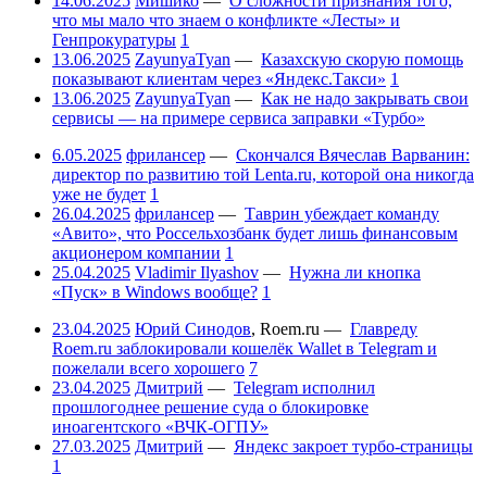
14.06.2025
Мишико
—
О сложности признания того,
что мы мало что знаем о конфликте «Лесты» и
Генпрокуратуры
1
13.06.2025
ZayunyaTyan
—
Казахскую скорую помощь
показывают клиентам через «Яндекс.Такси»
1
13.06.2025
ZayunyaTyan
—
Как не надо закрывать свои
сервисы — на примере сервиса заправки «Турбо»
6.05.2025
фрилансер
—
Скончался Вячеслав Варванин:
директор по развитию той Lenta.ru, которой она никогда
уже не будет
1
26.04.2025
фрилансер
—
Таврин убеждает команду
«Авито», что Россельхозбанк будет лишь финансовым
акционером компании
1
25.04.2025
Vladimir Ilyashov
—
Нужна ли кнопка
«Пуск» в Windows вообще?
1
23.04.2025
Юрий Синодов
,
Roem.ru
—
Главреду
Roem.ru заблокировали кошелёк Wallet в Telegram и
пожелали всего хорошего
7
23.04.2025
Дмитрий
—
Telegram исполнил
прошлогоднее решение суда о блокировке
иноагентского «ВЧК-ОГПУ»
27.03.2025
Дмитрий
—
Яндекс закроет турбо-страницы
1