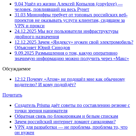
9.04
Ушёл из жизни Алексей Копылов (copylove) —
человек, повлиявший на весь Рунет
31.03
Минцифры требует от топовых российских веб-
проектов не оказывать услуги клиентам, сидящим за
VPN и прокси
24.12.2025
Мы все пользователи инфраструктуры
двойного назначения
12.12.2025
Зачем «Яндексу» нужен свой электромобиль?
Объясняет Юрий Синодов
9.09.2025
Размышления о том, какую оперативно
значимую информацию можно получить через «Макс»
Обсуждаемое
12:12
Почему «Атом» не подошёл мне как обычному
водителю? И кому подойдёт?
Почитать
Создатель Prisma даёт советы по составлению резюме с
точки зрения нанимателя
Обратная связь по блокировкам и белым спискам
Зачем российский интернет ломают санкциями?
VPN для разработки — не проблема, проблема то, что
он нужен