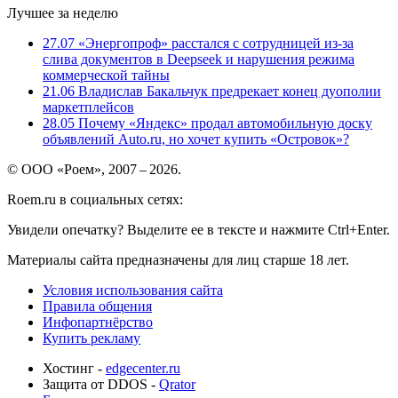
Лучшее за неделю
27.07
«Энергопроф» расстался с сотрудницей из-за
слива документов в Deepseek и нарушения режима
коммерческой тайны
21.06
Владислав Бакальчук предрекает конец дуополии
маркетплейсов
28.05
Почему «Яндекс» продал автомобильную доску
объявлений Auto.ru, но хочет купить «Островок»?
© ООО «Роем», 2007 – 2026.
Roem.ru в социальных сетях:
Увидели опечатку? Выделите ее в тексте и нажмите Ctrl+Enter.
Материалы сайта предназначены для лиц старше 18 лет.
Условия использования сайта
Правила общения
Инфопартнёрство
Купить рекламу
Хостинг -
edgecenter.ru
Защита от DDOS -
Qrator