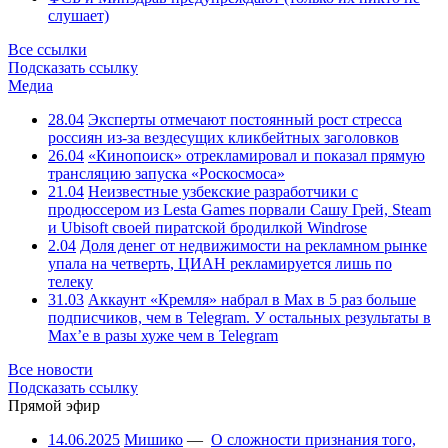
слушает)
Все ссылки
Подсказать ссылку
Медиа
28.04
Эксперты отмечают постоянный рост стресса
россиян из-за вездесущих кликбейтных заголовков
26.04
«Кинопоиск» отрекламировал и показал прямую
трансляцию запуска «Роскосмоса»
21.04
Неизвестные узбекские разработчики с
продюссером из Lesta Games порвали Сашу Грей, Steam
и Ubisoft своей пиратской бродилкой Windrose
2.04
Доля денег от недвижимости на рекламном рынке
упала на четверть, ЦИАН рекламируется лишь по
телеку
31.03
Аккаунт «Кремля» набрал в Max в 5 раз больше
подписчиков, чем в Telegram. У остальных результаты в
Max’е в разы хуже чем в Telegram
Все новости
Подсказать ссылку
Прямой эфир
14.06.2025
Мишико
—
О сложности признания того,