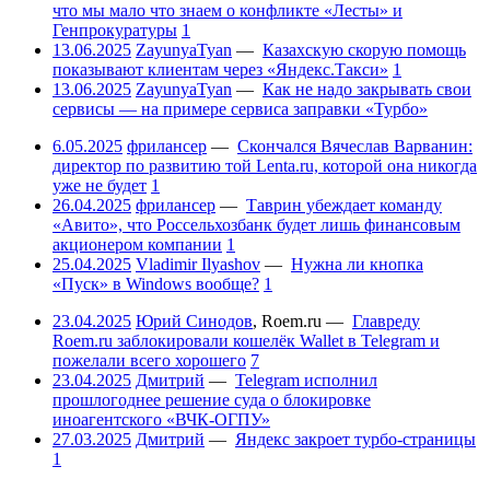
что мы мало что знаем о конфликте «Лесты» и
Генпрокуратуры
1
13.06.2025
ZayunyaTyan
—
Казахскую скорую помощь
показывают клиентам через «Яндекс.Такси»
1
13.06.2025
ZayunyaTyan
—
Как не надо закрывать свои
сервисы — на примере сервиса заправки «Турбо»
6.05.2025
фрилансер
—
Скончался Вячеслав Варванин:
директор по развитию той Lenta.ru, которой она никогда
уже не будет
1
26.04.2025
фрилансер
—
Таврин убеждает команду
«Авито», что Россельхозбанк будет лишь финансовым
акционером компании
1
25.04.2025
Vladimir Ilyashov
—
Нужна ли кнопка
«Пуск» в Windows вообще?
1
23.04.2025
Юрий Синодов
,
Roem.ru
—
Главреду
Roem.ru заблокировали кошелёк Wallet в Telegram и
пожелали всего хорошего
7
23.04.2025
Дмитрий
—
Telegram исполнил
прошлогоднее решение суда о блокировке
иноагентского «ВЧК-ОГПУ»
27.03.2025
Дмитрий
—
Яндекс закроет турбо-страницы
1