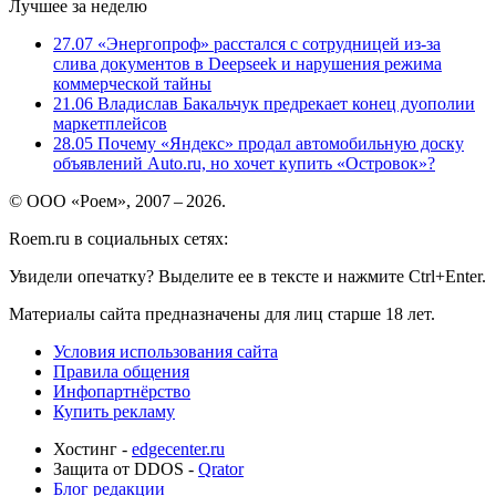
Лучшее за неделю
27.07
«Энергопроф» расстался с сотрудницей из-за
слива документов в Deepseek и нарушения режима
коммерческой тайны
21.06
Владислав Бакальчук предрекает конец дуополии
маркетплейсов
28.05
Почему «Яндекс» продал автомобильную доску
объявлений Auto.ru, но хочет купить «Островок»?
© ООО «Роем», 2007 – 2026.
Roem.ru в социальных сетях:
Увидели опечатку? Выделите ее в тексте и нажмите Ctrl+Enter.
Материалы сайта предназначены для лиц старше 18 лет.
Условия использования сайта
Правила общения
Инфопартнёрство
Купить рекламу
Хостинг -
edgecenter.ru
Защита от DDOS -
Qrator
Блог редакции