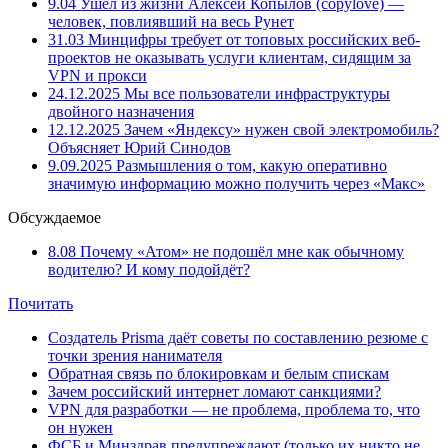
9.04
Ушёл из жизни Алексей Копылов (copylove) —
человек, повлиявший на весь Рунет
31.03
Минцифры требует от топовых российских веб-
проектов не оказывать услуги клиентам, сидящим за
VPN и прокси
24.12.2025
Мы все пользователи инфраструктуры
двойного назначения
12.12.2025
Зачем «Яндексу» нужен свой электромобиль?
Объясняет Юрий Синодов
9.09.2025
Размышления о том, какую оперативно
значимую информацию можно получить через «Макс»
Обсуждаемое
8.08
Почему «Атом» не подошёл мне как обычному
водителю? И кому подойдёт?
Почитать
Создатель Prisma даёт советы по составлению резюме с
точки зрения нанимателя
Обратная связь по блокировкам и белым спискам
Зачем российский интернет ломают санкциями?
VPN для разработки — не проблема, проблема то, что
он нужен
ФСБ и Минздрав предупреждают (только их никто не