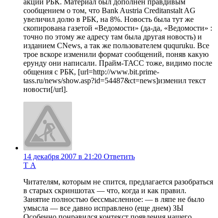
акций РБК. Материал был дополнен правдивым
сообщением о том, что Bank Austria Creditanstalt AG
увеличил долю в РБК, на 8%. Новость была тут же
скопирована газетой «Ведомости» (да-да, «Ведомости» :
точно по этому же адресу там была другая новость) и
изданием CNews, а так же пользователем ququruku. Все
трое вскоре изменили формат сообщений, поняв какую
ерунду они написали. Прайм-ТАСС тоже, видимо после
общения с РБК, [url=http://www.bit.prime-
tass.ru/news/show.asp?id=54487&ct=news]изменил текст
новости[/url].
14 декабря 2007 в 21:20
Ответить
Т А
Читателям, которым не спится, предлагается разобраться
в старых скриншотах — что, когда и как правил.
Занятие полностью бессмысленное: — в ляпе не было
умысла — все давно исправлено (еще днем) ЗЫ
Особенно понравился контекст появления нашего