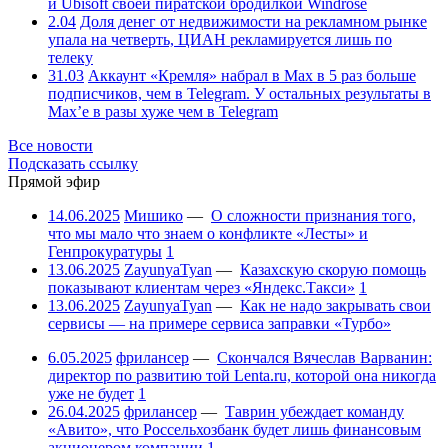
и Ubisoft своей пиратской бродилкой Windrose
2.04
Доля денег от недвижимости на рекламном рынке
упала на четверть, ЦИАН рекламируется лишь по
телеку
31.03
Аккаунт «Кремля» набрал в Max в 5 раз больше
подписчиков, чем в Telegram. У остальных результаты в
Max’е в разы хуже чем в Telegram
Все новости
Подсказать ссылку
Прямой эфир
14.06.2025
Мишико
—
О сложности признания того,
что мы мало что знаем о конфликте «Лесты» и
Генпрокуратуры
1
13.06.2025
ZayunyaTyan
—
Казахскую скорую помощь
показывают клиентам через «Яндекс.Такси»
1
13.06.2025
ZayunyaTyan
—
Как не надо закрывать свои
сервисы — на примере сервиса заправки «Турбо»
6.05.2025
фрилансер
—
Скончался Вячеслав Варванин:
директор по развитию той Lenta.ru, которой она никогда
уже не будет
1
26.04.2025
фрилансер
—
Таврин убеждает команду
«Авито», что Россельхозбанк будет лишь финансовым
акционером компании
1