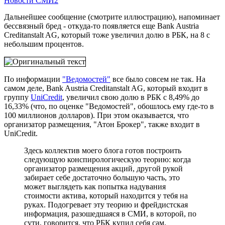
Новости СМИ2
Дальнейшее сообщение (смотрите иллюстрацию), напоминает
бессвязный бред - откуда-то появляется еще Bank Austria
Creditanstalt AG, который тоже увеличил долю в РБК, на 8 с
небольшим процентов.
По информации
"Ведомостей"
все было совсем не так. На
самом деле, Bank Austria Creditanstalt AG, который входит в
группу
UniCredit
, увеличил свою долю в РБК с 8,49% до
16,33% (что, по оценке "Ведомостей", обошлось ему где-то в
100 миллионов долларов). При этом оказывается, что
организатор размещения, "Атон Брокер", также входит в
UniCredit.
Здесь коллектив моего блога готов построить
следующую конспирологическую теорию: когда
организатор размещения акций, другой рукой
забирает себе достаточно большую часть, это
может выглядеть как попытка надувания
стоимости актива, который находится у тебя на
руках. Подогревает эту теорию и фрейдистская
информация, разошедшаяся в СМИ, в которой, по
сути, говорится, что РБК купил себя сам.