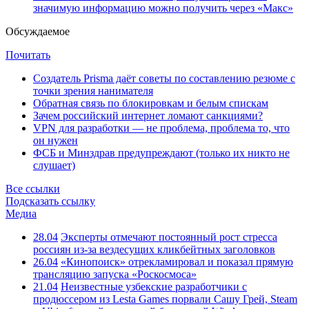
значимую информацию можно получить через «Макс»
Обсуждаемое
Почитать
Создатель Prisma даёт советы по составлению резюме с
точки зрения нанимателя
Обратная связь по блокировкам и белым спискам
Зачем российский интернет ломают санкциями?
VPN для разработки — не проблема, проблема то, что
он нужен
ФСБ и Минздрав предупреждают (только их никто не
слушает)
Все ссылки
Подсказать ссылку
Медиа
28.04
Эксперты отмечают постоянный рост стресса
россиян из-за вездесущих кликбейтных заголовков
26.04
«Кинопоиск» отрекламировал и показал прямую
трансляцию запуска «Роскосмоса»
21.04
Неизвестные узбекские разработчики с
продюссером из Lesta Games порвали Сашу Грей, Steam