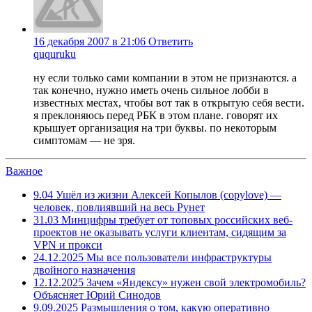
16 декабря 2007 в 21:06
Ответить
ququruku
ну если только сами компании в этом не признаются. а
так конечно, нужно иметь очень сильное лобби в
известных местах, чтобы вот так в открытую себя вести.
я преклоняюсь перед РБК в этом плане. говорят их
крышует организация на три буквы. по некоторым
симптомам — не зря.
Важное
9.04
Ушёл из жизни Алексей Копылов (copylove) —
человек, повлиявший на весь Рунет
31.03
Минцифры требует от топовых российских веб-
проектов не оказывать услуги клиентам, сидящим за
VPN и прокси
24.12.2025
Мы все пользователи инфраструктуры
двойного назначения
12.12.2025
Зачем «Яндексу» нужен свой электромобиль?
Объясняет Юрий Синодов
9.09.2025
Размышления о том, какую оперативно