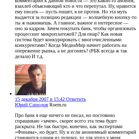
комментарий к данной новости — это какой-то аноним,
взахлеб объясняющий кто и что перепутал. Ну, нравится
ему писать — пусть пишет, я не против. Но эта муть
выдается за позицию редакции — волшебную кнопку-то
ты ж нажимаешь. А главное, важное и интересное —
оно за кадром. Зачем покупать банк, чтобы организовать
процессинг микроплатежей? Для пиар? Как новая
система будет конкурировать с многочисленными
конкурентами? Когда МедиаМир начнет работать на
опережение рынка, а не догонять? (РБК всегда ж так
делала) И т.д.
15 декабря 2007 в 15:42
Ответить
Юрий Синодов
Roem.ru
Про банк я еще ничего не писал, но постоянно
спрашиваю «зачем», скорее всего эта тема будет
раскрыта. Не так быстро, конечно, как экспертами
«Финама», но будет. Ну и если анонимный комментарий
становится одним из лучших, то для этого у меня