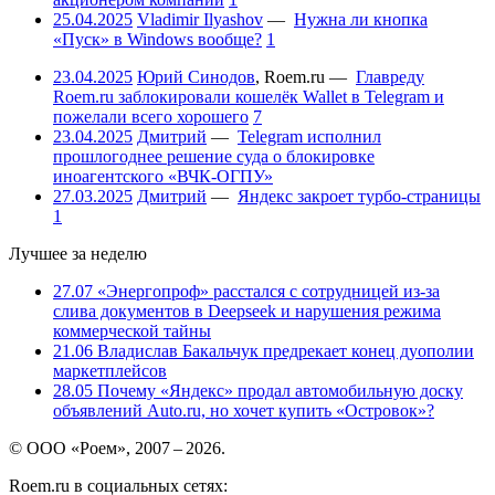
25.04.2025
Vladimir Ilyashov
—
Нужна ли кнопка
«Пуск» в Windows вообще?
1
23.04.2025
Юрий Синодов
,
Roem.ru
—
Главреду
Roem.ru заблокировали кошелёк Wallet в Telegram и
пожелали всего хорошего
7
23.04.2025
Дмитрий
—
Telegram исполнил
прошлогоднее решение суда о блокировке
иноагентского «ВЧК-ОГПУ»
27.03.2025
Дмитрий
—
Яндекс закроет турбо-страницы
1
Лучшее за неделю
27.07
«Энергопроф» расстался с сотрудницей из-за
слива документов в Deepseek и нарушения режима
коммерческой тайны
21.06
Владислав Бакальчук предрекает конец дуополии
маркетплейсов
28.05
Почему «Яндекс» продал автомобильную доску
объявлений Auto.ru, но хочет купить «Островок»?
© ООО «Роем», 2007 – 2026.
Roem.ru в социальных сетях: