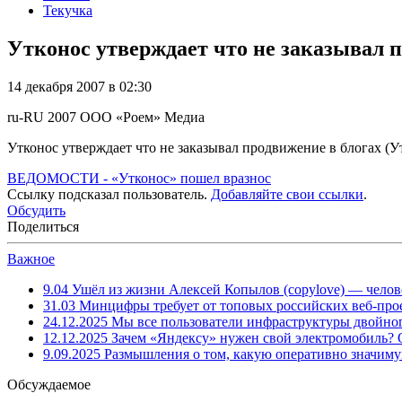
Текучка
Утконос утверждает что не заказывал п
14 декабря 2007 в 02:30
ru-RU
2007
ООО «Роем»
Медиа
Утконос утверждает что не заказывал продвижение в блогах (У
ВЕДОМОСТИ - «Утконос» пошел вразнос
Ссылку подсказал пользователь.
Добавляйте свои ссылки
.
Обсудить
Поделиться
Важное
9.04
Ушёл из жизни Алексей Копылов (copylove) — челов
31.03
Минцифры требует от топовых российских веб-прое
24.12.2025
Мы все пользователи инфраструктуры двойног
12.12.2025
Зачем «Яндексу» нужен свой электромобиль?
9.09.2025
Размышления о том, какую оперативно значим
Обсуждаемое