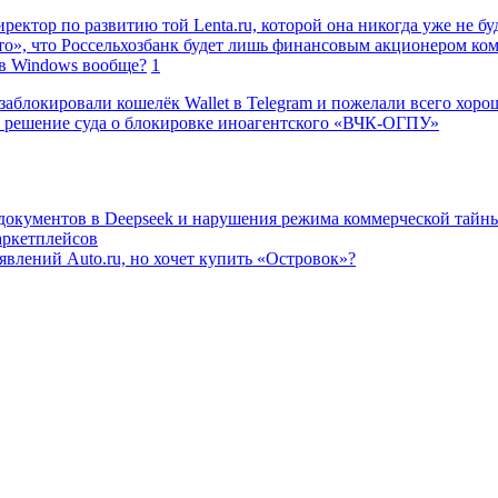
ректор по развитию той Lenta.ru, которой она никогда уже не бу
о», что Россельхозбанк будет лишь финансовым акционером ко
в Windows вообще?
1
заблокировали кошелёк Wallet в Telegram и пожелали всего хоро
 решение суда о блокировке иноагентского «ВЧК-ОГПУ»
 документов в Deepseek и нарушения режима коммерческой тайн
аркетплейсов
влений Auto.ru, но хочет купить «Островок»?