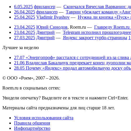
6.05.2025
фрилансер
—
Скончался Вячеслав Варванин: ди
26.04.2025
фрилансер
—
Таврин убеждает команду «Авит
25.04.2025
Vladimir Ilyashov
—
Нужна ли кнопка «Пуск» 
23.04.2025
Юрий Синодов
,
Roem.ru
—
Главреду Roem.ru 
23.04.2025
Дмитрий
—
Telegram исполнил прошлогоднее
27.03.2025
Дмитрий
—
Яндекс закроет турбо-страницы
1
Лучшее за неделю
27.07
«Энергопроф» расстался с сотрудницей из-за слива
21.06
Владислав Бакальчук предрекает конец дуополии м
28.05
Почему «Яндекс» продал автомобильную доску объя
© ООО «Роем», 2007 – 2026.
Roem.ru в социальных сетях:
Увидели опечатку? Выделите ее в тексте и нажмите Ctrl+Enter.
Материалы сайта предназначены для лиц старше 18 лет.
Условия использования сайта
Правила общения
Инфопартнёрство