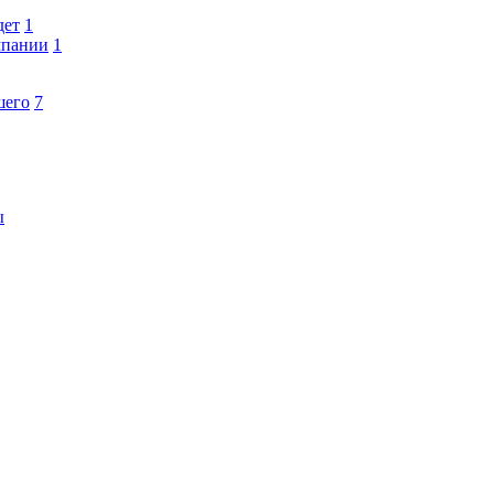
дет
1
мпании
1
шего
7
ы