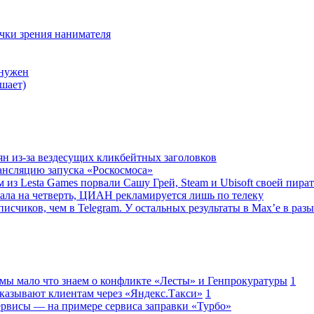
очки зрения нанимателя
 нужен
шает)
ян из-за вездесущих кликбейтных заголовков
ансляцию запуска «Роскосмоса»
 из Lesta Games порвали Сашу Грей, Steam и Ubisoft своей пира
ала на четверть, ЦИАН рекламируется лишь по телеку
исчиков, чем в Telegram. У остальных результаты в Max’е в разы
 мы мало что знаем о конфликте «Лесты» и Генпрокуратуры
1
казывают клиентам через «Яндекс.Такси»
1
сервисы — на примере сервиса заправки «Турбо»