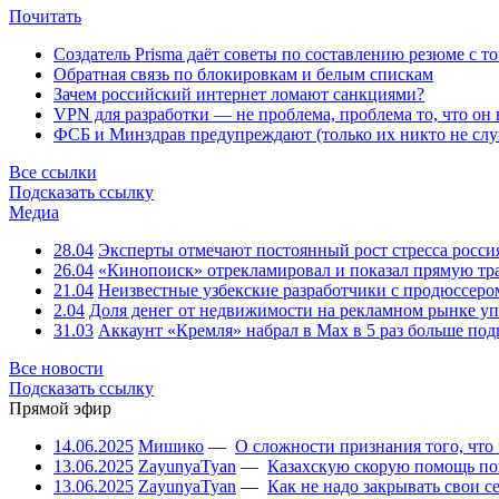
Почитать
Создатель Prisma даёт советы по составлению резюме с т
Обратная связь по блокировкам и белым спискам
Зачем российский интернет ломают санкциями?
VPN для разработки — не проблема, проблема то, что он
ФСБ и Минздрав предупреждают (только их никто не слу
Все ссылки
Подсказать ссылку
Медиа
28.04
Эксперты отмечают постоянный рост стресса росси
26.04
«Кинопоиск» отрекламировал и показал прямую тр
21.04
Неизвестные узбекские разработчики с продюссером
2.04
Доля денег от недвижимости на рекламном рынке уп
31.03
Аккаунт «Кремля» набрал в Max в 5 раз больше подп
Все новости
Подсказать ссылку
Прямой эфир
14.06.2025
Мишико
—
О сложности признания того, что
13.06.2025
ZayunyaTyan
—
Казахскую скорую помощь по
13.06.2025
ZayunyaTyan
—
Как не надо закрывать свои 