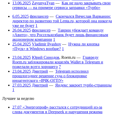
13.06.2025
ZayunyaTyan
—
Как не надо закрывать свои
сервисы — на примере сервиса заправки «Турбо»
6.05.2025
фрилансер
—
Скончался Вячеслав Варванин:
директор по развитию той Lenta.ru, которой она никогда
уже не будет
1
26.04.2025
фрилансер
—
Таврин убеждает команду
«Авито», что Россельхозбанк будет лишь финансовым
акционером компании
1
25.04.2025
Vladimir Ilyashov
—
Нужна ли кнопка
«Пуск» в Windows вообще?
1
23.04.2025
Юрий Синодов
,
Roem.ru
—
Главреду
Roem.ru заблокировали кошелёк Wallet в Telegram и
пожелали всего хорошего
7
23.04.2025
Дмитрий
—
Telegram исполнил
прошлогоднее решение суда о блокировке
иноагентского «ВЧК-ОГПУ»
27.03.2025
Дмитрий
—
Яндекс закроет турбо-страницы
1
Лучшее за неделю
27.07
«Энергопроф» расстался с сотрудницей из-за
слива документов в Deepseek и нарушения режима