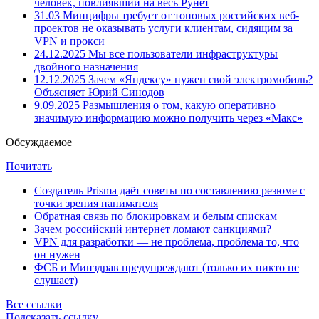
человек, повлиявший на весь Рунет
31.03
Минцифры требует от топовых российских веб-
проектов не оказывать услуги клиентам, сидящим за
VPN и прокси
24.12.2025
Мы все пользователи инфраструктуры
двойного назначения
12.12.2025
Зачем «Яндексу» нужен свой электромобиль?
Объясняет Юрий Синодов
9.09.2025
Размышления о том, какую оперативно
значимую информацию можно получить через «Макс»
Обсуждаемое
Почитать
Создатель Prisma даёт советы по составлению резюме с
точки зрения нанимателя
Обратная связь по блокировкам и белым спискам
Зачем российский интернет ломают санкциями?
VPN для разработки — не проблема, проблема то, что
он нужен
ФСБ и Минздрав предупреждают (только их никто не
слушает)
Все ссылки
Подсказать ссылку