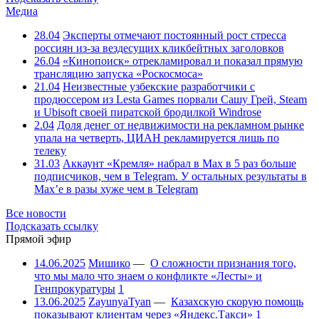
Медиа
28.04
Эксперты отмечают постоянный рост стресса
россиян из-за вездесущих кликбейтных заголовков
26.04
«Кинопоиск» отрекламировал и показал прямую
трансляцию запуска «Роскосмоса»
21.04
Неизвестные узбекские разработчики с
продюссером из Lesta Games порвали Сашу Грей, Steam
и Ubisoft своей пиратской бродилкой Windrose
2.04
Доля денег от недвижимости на рекламном рынке
упала на четверть, ЦИАН рекламируется лишь по
телеку
31.03
Аккаунт «Кремля» набрал в Max в 5 раз больше
подписчиков, чем в Telegram. У остальных результаты в
Max’е в разы хуже чем в Telegram
Все новости
Подсказать ссылку
Прямой эфир
14.06.2025
Мишико
—
О сложности признания того,
что мы мало что знаем о конфликте «Лесты» и
Генпрокуратуры
1
13.06.2025
ZayunyaTyan
—
Казахскую скорую помощь
показывают клиентам через «Яндекс.Такси»
1