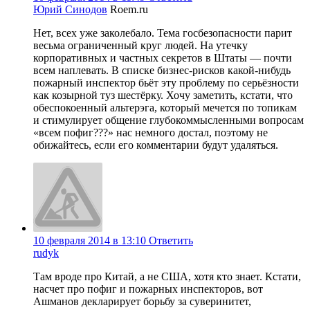
Юрий Синодов
Roem.ru
Нет, всех уже заколебало. Тема госбезопасности парит
весьма ограниченный круг людей. На утечку
корпоративных и частных секретов в Штаты — почти
всем наплевать. В списке бизнес-рисков какой-нибудь
пожарный инспектор бьёт эту проблему по серьёзности
как козырной туз шестёрку. Хочу заметить, кстати, что
обеспокоенный альтерэга, который мечется по топикам
и стимулирует общение глубокоммысленными вопросам
«всем пофиг???» нас немного достал, поэтому не
обижайтесь, если его комментарии будут удаляться.
10 февраля 2014 в 13:10
Ответить
rudyk
Там вроде про Китай, а не США, хотя кто знает. Кстати,
насчет про пофиг и пожарных инспекторов, вот
Ашманов декларирует борьбу за суверинитет,