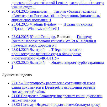
директор по развитию той Lenta.ru, которой она никогда
уже не будет
1
26.04.2025
фрилансер
—
Таврин убеждает команду
«Авито», что Россельхозбанк будет лишь финансовым
акционером компании
1
25.04.2025
Vladimir Ilyashov
—
Нужна ли кнопка
«Пуск» в Windows вообще?
1
23.04.2025
Юрий Синодов
,
Roem.ru
—
Главреду
Roem.ru заблокировали кошелёк Wallet в Telegram и
пожелали всего хорошего
7
23.04.2025
Дмитрий
—
Telegram исполнил
прошлогоднее решение суда о блокировке
иноагентского «ВЧК-ОГПУ»
27.03.2025
Дмитрий
—
Яндекс закроет турбо-страницы
1
Лучшее за неделю
27.07
«Энергопроф» расстался с сотрудницей из-за
слива документов в Deepseek и нарушения режима
коммерческой тайны
21.06
Владислав Бакальчук предрекает конец дуополии
маркетплейсов
28.05
Почему «Яндекс» продал автомобильную доску