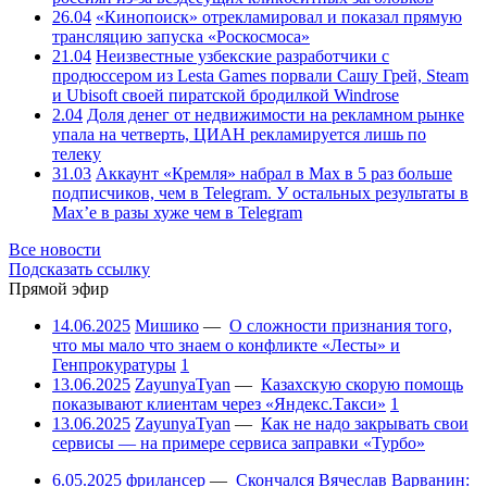
26.04
«Кинопоиск» отрекламировал и показал прямую
трансляцию запуска «Роскосмоса»
21.04
Неизвестные узбекские разработчики с
продюссером из Lesta Games порвали Сашу Грей, Steam
и Ubisoft своей пиратской бродилкой Windrose
2.04
Доля денег от недвижимости на рекламном рынке
упала на четверть, ЦИАН рекламируется лишь по
телеку
31.03
Аккаунт «Кремля» набрал в Max в 5 раз больше
подписчиков, чем в Telegram. У остальных результаты в
Max’е в разы хуже чем в Telegram
Все новости
Подсказать ссылку
Прямой эфир
14.06.2025
Мишико
—
О сложности признания того,
что мы мало что знаем о конфликте «Лесты» и
Генпрокуратуры
1
13.06.2025
ZayunyaTyan
—
Казахскую скорую помощь
показывают клиентам через «Яндекс.Такси»
1
13.06.2025
ZayunyaTyan
—
Как не надо закрывать свои
сервисы — на примере сервиса заправки «Турбо»
6.05.2025
фрилансер
—
Скончался Вячеслав Варванин: