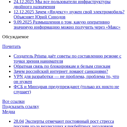
24.12.2025
Мы все пользователи инфраструктуры
двойного назначения
12.12.2025
Зачем «Яндексу» нужен свой электромобиль?
Объясняет Юрий Синодов
9.09.2025
Размышления о том, какую оперативно
значимую информацию можно получить через «Макс»
Обсуждаемое
Почитать
Создатель Prisma даёт советы по составлению резюме с
точки зрения нанимателя
Обратная связь по блокировкам и белым спискам
Зачем российский интернет ломают санкциями?
VPN для разработки — не проблема, проблема то, что
он нужен
ФСБ и Минздрав предупреждают (только их никто не
слушает)
Все ссылки
Подсказать ссылку
Медиа
28.04
Эксперты отмечают постоянный рост стресса
россиян из-за вездесущих кликбейтных заголовков