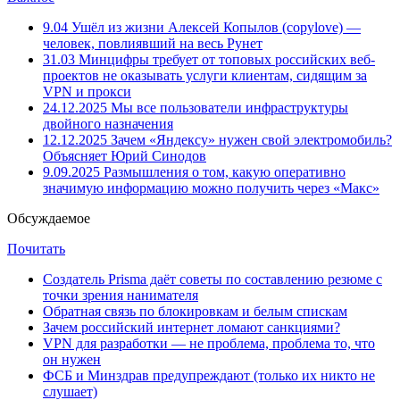
9.04
Ушёл из жизни Алексей Копылов (copylove) —
человек, повлиявший на весь Рунет
31.03
Минцифры требует от топовых российских веб-
проектов не оказывать услуги клиентам, сидящим за
VPN и прокси
24.12.2025
Мы все пользователи инфраструктуры
двойного назначения
12.12.2025
Зачем «Яндексу» нужен свой электромобиль?
Объясняет Юрий Синодов
9.09.2025
Размышления о том, какую оперативно
значимую информацию можно получить через «Макс»
Обсуждаемое
Почитать
Создатель Prisma даёт советы по составлению резюме с
точки зрения нанимателя
Обратная связь по блокировкам и белым спискам
Зачем российский интернет ломают санкциями?
VPN для разработки — не проблема, проблема то, что
он нужен
ФСБ и Минздрав предупреждают (только их никто не
слушает)