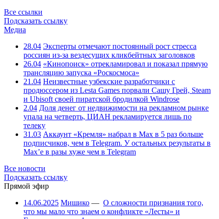
Все ссылки
Подсказать ссылку
Медиа
28.04
Эксперты отмечают постоянный рост стресса
россиян из-за вездесущих кликбейтных заголовков
26.04
«Кинопоиск» отрекламировал и показал прямую
трансляцию запуска «Роскосмоса»
21.04
Неизвестные узбекские разработчики с
продюссером из Lesta Games порвали Сашу Грей, Steam
и Ubisoft своей пиратской бродилкой Windrose
2.04
Доля денег от недвижимости на рекламном рынке
упала на четверть, ЦИАН рекламируется лишь по
телеку
31.03
Аккаунт «Кремля» набрал в Max в 5 раз больше
подписчиков, чем в Telegram. У остальных результаты в
Max’е в разы хуже чем в Telegram
Все новости
Подсказать ссылку
Прямой эфир
14.06.2025
Мишико
—
О сложности признания того,
что мы мало что знаем о конфликте «Лесты» и