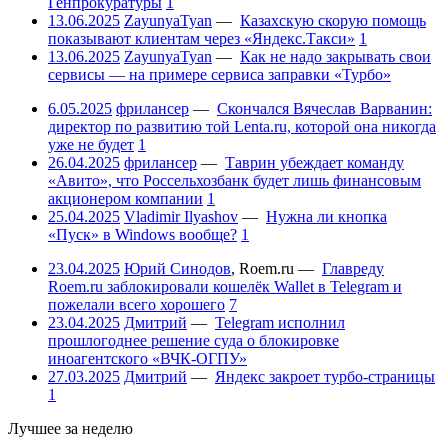
Генпрокуратуры
1
13.06.2025
ZayunyaTyan
—
Казахскую скорую помощь
показывают клиентам через «Яндекс.Такси»
1
13.06.2025
ZayunyaTyan
—
Как не надо закрывать свои
сервисы — на примере сервиса заправки «Турбо»
6.05.2025
фрилансер
—
Скончался Вячеслав Варванин:
директор по развитию той Lenta.ru, которой она никогда
уже не будет
1
26.04.2025
фрилансер
—
Таврин убеждает команду
«Авито», что Россельхозбанк будет лишь финансовым
акционером компании
1
25.04.2025
Vladimir Ilyashov
—
Нужна ли кнопка
«Пуск» в Windows вообще?
1
23.04.2025
Юрий Синодов
,
Roem.ru
—
Главреду
Roem.ru заблокировали кошелёк Wallet в Telegram и
пожелали всего хорошего
7
23.04.2025
Дмитрий
—
Telegram исполнил
прошлогоднее решение суда о блокировке
иноагентского «ВЧК-ОГПУ»
27.03.2025
Дмитрий
—
Яндекс закроет турбо-страницы
1
Лучшее за неделю