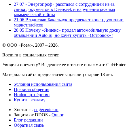
27.07
«Энергопроф» расстался с сотрудницей из-за
слива документов в Deepseek и нарушения режима
коммерческой тайны
21.06
Владислав Бакальчук предрекает конец дуополии
маркетплейсов
28.05
Почему «Яндекс» продал автомобильную доску
объявлений Auto.ru, но хочет купить «Островок»?
© ООО «Роем», 2007 – 2026.
Roem.ru в социальных сетях:
Увидели опечатку? Выделите ее в тексте и нажмите Ctrl+Enter.
Материалы сайта предназначены для лиц старше 18 лет.
Условия использования сайта
Правила общения
Инфопартнёрство
Купить рекламу
Хостинг -
edgecenter.ru
Защита от DDOS -
Qrator
Блог редакции
Обратная связь