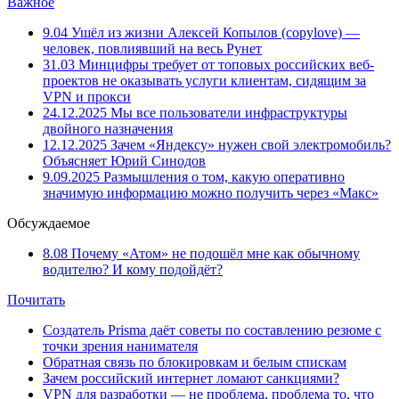
Важное
9.04
Ушёл из жизни Алексей Копылов (copylove) —
человек, повлиявший на весь Рунет
31.03
Минцифры требует от топовых российских веб-
проектов не оказывать услуги клиентам, сидящим за
VPN и прокси
24.12.2025
Мы все пользователи инфраструктуры
двойного назначения
12.12.2025
Зачем «Яндексу» нужен свой электромобиль?
Объясняет Юрий Синодов
9.09.2025
Размышления о том, какую оперативно
значимую информацию можно получить через «Макс»
Обсуждаемое
8.08
Почему «Атом» не подошёл мне как обычному
водителю? И кому подойдёт?
Почитать
Создатель Prisma даёт советы по составлению резюме с
точки зрения нанимателя
Обратная связь по блокировкам и белым спискам
Зачем российский интернет ломают санкциями?
VPN для разработки — не проблема, проблема то, что