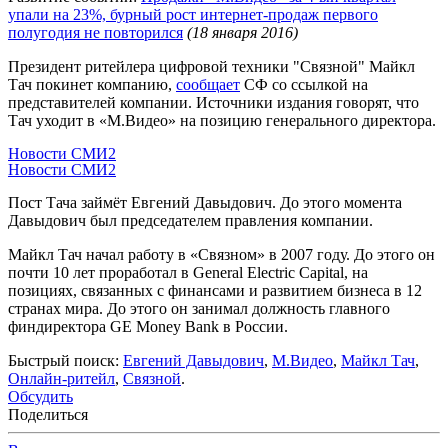
упали на 23%, бурный рост интернет-продаж первого
полугодия не повторился
(18 января 2016)
Президент ритейлера цифровой техники "Связной" Майкл
Тач покинет компанию,
сообщает
СФ со ссылкой на
представителей компании. Источники издания говорят, что
Тач уходит в «М.Видео» на позицию генерального директора.
Новости СМИ2
Новости СМИ2
Пост Тача займёт Евгений Давыдович. До этого момента
Давыдович был председателем правления компании.
Майкл Тач начал работу в «Связном» в 2007 году. До этого он
почти 10 лет проработал в General Electric Capital, на
позициях, связанных с финансами и развитием бизнеса в 12
странах мира. До этого он занимал должность главного
финдиректора GE Money Bank в России.
Быстрый поиск:
Евгений Давыдович
,
М.Видео
,
Майкл Тач
,
Онлайн-ритейл
,
Связной
.
Обсудить
Поделиться