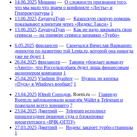
14.06.2025
Мишико
—
О сложности признания того,
что мы мало что знаем о конфликте «Лесты» и
Генпрокуратуры
1
13.06.2025
ZayunyaTyan
—
Казахскую скорую помощь
показывают клиентам через «Яндекс.Такси»
1
13.06.2025
ZayunyaTyan
—
Как не надо закрывать свои
сервисы — на примере сервиса заправки «Турбо»
6.05.2025
фрилансер
—
Скончался Вячеслав Варванин:
директор по развитию той Lenta.ru, которой она никогда
уже не будет
1
26.04.2025
фрилансер
—
Таврин убеждает команду
«Авито», что Россельхозбанк будет лишь финансовым
акционером компании
1
25.04.2025
Vladimir Ilyashov
—
Нужна ли кнопка
«Пуск» в Windows вообще?
1
23.04.2025
Юрий Синодов
,
Roem.ru
—
Главреду
Roem.ru заблокировали кошелёк Wallet в Telegram и
пожелали всего хорошего
7
23.04.2025
Дмитрий
—
Telegram исполнил
прошлогоднее решение суда о блокировке
иноагентского «ВЧК-ОГПУ»
27.03.2025
Дмитрий
—
Яндекс закроет турбо-страницы
1