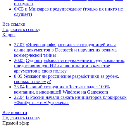
он нужен
ФСБ и Минздрав предупреждают (только их никто не
слушает)
Все ссылки
Подсказать ссылку
Кадры
27.07
«Энергопроф» расстался с сотрудницей из-за
слива документов в Deepseek и нарушения режима
коммерческой тайны
20.05
Суд оштрафовал за неуважение к суду компанию,
предоставившую ИИ-галлюцинации в качестве
аргументов в свою пользу
8.05
Уезжают ли российские разработчики за рубеж,
сколько и почему?
23.04
Бывший сотрудник «Лесты» владел 100%
компании, вывозившей Windrose на Gamescom
22.04
В России начали сажать инициаторов блокировок
«Флибусты» и «Рутрекера»
Все новости
Подсказать ссылку
Прямой эфир