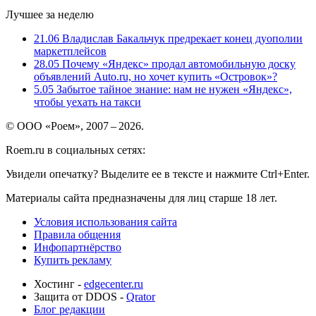
Лучшее за неделю
21.06
Владислав Бакальчук предрекает конец дуополии
маркетплейсов
28.05
Почему «Яндекс» продал автомобильную доску
объявлений Auto.ru, но хочет купить «Островок»?
5.05
Забытое тайное знание: нам не нужен «Яндекс»,
чтобы уехать на такси
© ООО «Роем», 2007 – 2026.
Roem.ru в социальных сетях:
Увидели опечатку? Выделите ее в тексте и нажмите Ctrl+Enter.
Материалы сайта предназначены для лиц старше 18 лет.
Условия использования сайта
Правила общения
Инфопартнёрство
Купить рекламу
Хостинг -
edgecenter.ru
Защита от DDOS -
Qrator
Блог редакции