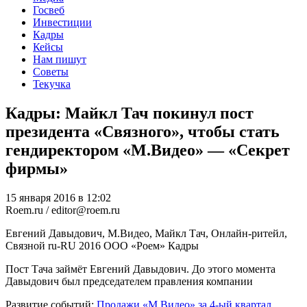
Госвеб
Инвестиции
Кадры
Кейсы
Нам пишут
Советы
Текучка
Кадры: Майкл Тач покинул пост
президента «Связного», чтобы стать
гендиректором «М.Видео» — «Секрет
фирмы»
15 января 2016 в 12:02
Roem.ru / editor@roem.ru
Евгений Давыдович, М.Видео, Майкл Тач, Онлайн-ритейл,
Связной
ru-RU
2016
ООО «Роем»
Кадры
Пост Тача займёт Евгений Давыдович. До этого момента
Давыдович был председателем правления компании
Развитие событий:
Продажи «М.Видео» за 4-ый квартал