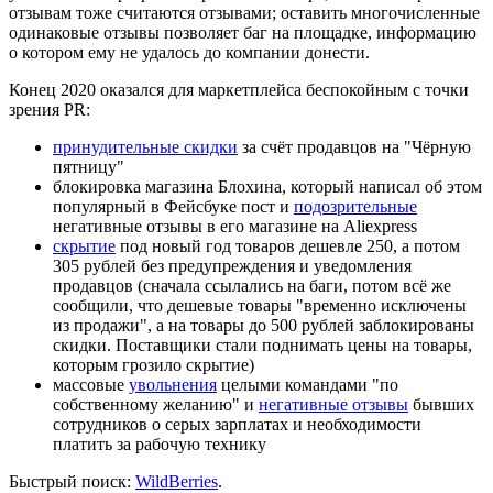
отзывам тоже считаются отзывами; оставить многочисленные
одинаковые отзывы позволяет баг на площадке, информацию
о котором ему не удалось до компании донести.
Конец 2020 оказался для маркетплейса беспокойным с точки
зрения PR:
принудительные скидки
за счёт продавцов на "Чёрную
пятницу"
блокировка магазина Блохина, который написал об этом
популярный в Фейсбуке пост и
подозрительные
негативные отзывы в его магазине на Aliexpress
скрытие
под новый год товаров дешевле 250, а потом
305 рублей без предупреждения и уведомления
продавцов (сначала ссылались на баги, потом всё же
сообщили, что дешевые товары "временно исключены
из продажи", а на товары до 500 рублей заблокированы
скидки. Поставщики стали поднимать цены на товары,
которым грозило скрытие)
массовые
увольнения
целыми командами "по
собственному желанию" и
негативные отзывы
бывших
сотрудников о серых зарплатах и необходимости
платить за рабочую технику
Быстрый поиск:
WildBerries
.