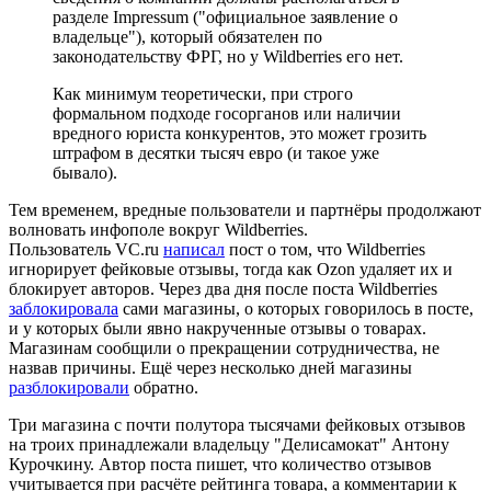
разделе Impressum ("официальное заявление о
владельце"), который обязателен по
законодательству ФРГ, но у Wildberries его нет.
Как минимум теоретически, при строго
формальном подходе госорганов или наличии
вредного юриста конкурентов, это может грозить
штрафом в десятки тысяч евро (и такое уже
бывало).
Тем временем, вредные пользователи и партнёры продолжают
волновать инфополе вокруг Wildberries.
Пользователь VC.ru
написал
пост о том, что Wildberries
игнорирует фейковые отзывы, тогда как Ozon удаляет их и
блокирует авторов. Через два дня после поста Wildberries
заблокировала
сами магазины, о которых говорилось в посте,
и у которых были явно накрученные отзывы о товарах.
Магазинам сообщили о прекращении сотрудничества, не
назвав причины. Ещё через несколько дней магазины
разблокировали
обратно.
Три магазина с почти полутора тысячами фейковых отзывов
на троих принадлежали владельцу "Делисамокат" Антону
Курочкину. Автор поста пишет, что количество отзывов
учитывается при расчёте рейтинга товара, а комментарии к