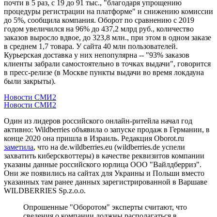
почти в 5 раз, с 19 до 91 тыс., "благодаря упрощению
процедуры регистрации на платформе" и снижению комиссии
до 5%, сообщила компания. Оборот по сравнению с 2019
годом увеличился на 96% до 437,2 млрд руб., количество
заказов выросло вдвое, до 323,8 млн., при этом в одном заказе
в среднем 1,7 товара. У сайта 40 млн пользователей.
Курьерская доставка у них непопулярна -- "93% заказов
клиенты забрали самостоятельно в точках выдачи", говорится
в пресс-релизе (в Москве пункты выдачи во время локдауна
были закрыты).
Новости СМИ2
Новости СМИ2
Один из лидеров российского онлайн-ритейла начал год
активно: Wildberries объявила о запуске продаж в Германии, в
конце 2020 она пришла в Израиль. Редакция Oborot.ru
заметила
, что на de.wildberries.eu (wildberries.de успели
захватить киберсквоттеры) в качестве реквизитов компании
указаны данные российского юрлица ООО "Вайлдберриз".
Они же появились на сайтах для Украины и Польши вместо
указанных там ранее данных зарегистрированной в Варшаве
WILDBERRIES Sp.z.o.o.
Опрошенные "Оборотом" эксперты считают, что
сведения о компании должны располагаться в