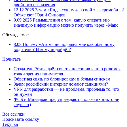
двойного назначения
12.12.2025
Зачем «Яндексу» нужен свой электромобиль?
Объясняет Юрий Синодов
9.09.2025
Размышления о том, какую оперативно
значимую информацию можно получить через «Макс»
Обсуждаемое
8.08
Почему «Атом» не подошёл мне как обычному
водителю? И кому подойдёт?
Почитать
Создатель Prisma даёт советы по составлению резюме с
точки зрения нанимателя
Обратная связь по блокировкам и белым спискам
Зачем российский интернет ломают санкциями?
VPN для разработки — не проблема, проблема то, что
он нужен
ФСБ и Минздрав предупреждают (только их никто не
слушает)
Все ссылки
Подсказать ссылку
Текучка