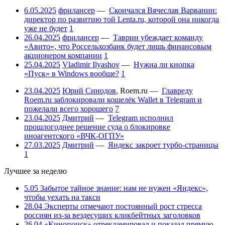
6.05.2025
фрилансер
—
Скончался Вячеслав Варванин:
директор по развитию той Lenta.ru, которой она никогда
уже не будет
1
26.04.2025
фрилансер
—
Таврин убеждает команду
«Авито», что Россельхозбанк будет лишь финансовым
акционером компании
1
25.04.2025
Vladimir Ilyashov
—
Нужна ли кнопка
«Пуск» в Windows вообще?
1
23.04.2025
Юрий Синодов
,
Roem.ru
—
Главреду
Roem.ru заблокировали кошелёк Wallet в Telegram и
пожелали всего хорошего
7
23.04.2025
Дмитрий
—
Telegram исполнил
прошлогоднее решение суда о блокировке
иноагентского «ВЧК-ОГПУ»
27.03.2025
Дмитрий
—
Яндекс закроет турбо-страницы
1
Лучшее за неделю
5.05
Забытое тайное знание: нам не нужен «Яндекс»,
чтобы уехать на такси
28.04
Эксперты отмечают постоянный рост стресса
россиян из-за вездесущих кликбейтных заголовков
26.04
«Кинопоиск» отрекламировал и показал прямую