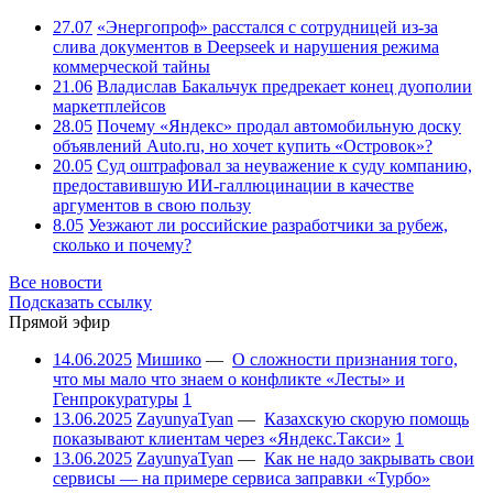
27.07
«Энергопроф» расстался с сотрудницей из-за
слива документов в Deepseek и нарушения режима
коммерческой тайны
21.06
Владислав Бакальчук предрекает конец дуополии
маркетплейсов
28.05
Почему «Яндекс» продал автомобильную доску
объявлений Auto.ru, но хочет купить «Островок»?
20.05
Суд оштрафовал за неуважение к суду компанию,
предоставившую ИИ-галлюцинации в качестве
аргументов в свою пользу
8.05
Уезжают ли российские разработчики за рубеж,
сколько и почему?
Все новости
Подсказать ссылку
Прямой эфир
14.06.2025
Мишико
—
О сложности признания того,
что мы мало что знаем о конфликте «Лесты» и
Генпрокуратуры
1
13.06.2025
ZayunyaTyan
—
Казахскую скорую помощь
показывают клиентам через «Яндекс.Такси»
1
13.06.2025
ZayunyaTyan
—
Как не надо закрывать свои
сервисы — на примере сервиса заправки «Турбо»