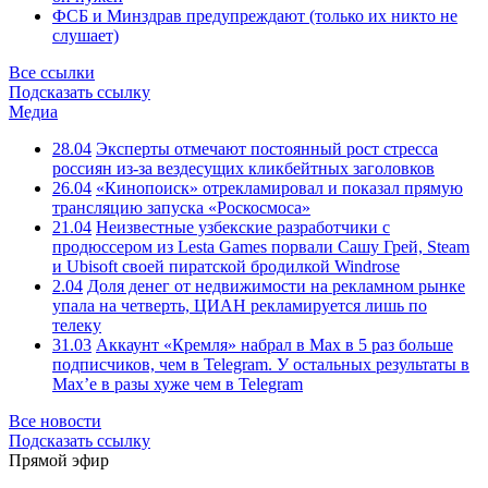
ФСБ и Минздрав предупреждают (только их никто не
слушает)
Все ссылки
Подсказать ссылку
Медиа
28.04
Эксперты отмечают постоянный рост стресса
россиян из-за вездесущих кликбейтных заголовков
26.04
«Кинопоиск» отрекламировал и показал прямую
трансляцию запуска «Роскосмоса»
21.04
Неизвестные узбекские разработчики с
продюссером из Lesta Games порвали Сашу Грей, Steam
и Ubisoft своей пиратской бродилкой Windrose
2.04
Доля денег от недвижимости на рекламном рынке
упала на четверть, ЦИАН рекламируется лишь по
телеку
31.03
Аккаунт «Кремля» набрал в Max в 5 раз больше
подписчиков, чем в Telegram. У остальных результаты в
Max’е в разы хуже чем в Telegram
Все новости
Подсказать ссылку
Прямой эфир