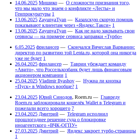
14.06.2025
Мишико
—
О сложности признания того,
что мы мало что знаем о конфликте «Лесты» и
Генпрокуратуры
1
13.06.2025
ZayunyaTyan
—
Казахскую скорую помощь
показывают клиентам через «Яндекс.Такси»
1
13.06.2025
ZayunyaTyan
—
Как не надо закрывать свои
сервисы — на примере сервиса заправки «Турбо»
6.05.2025
фрилансер
—
Скончался Вячеслав Варванин:
директор по развитию той Lenta.ru, которой она никогда
уже не будет
1
26.04.2025
фрилансер
—
Таврин убеждает команду
«Авито», что Россельхозбанк будет лишь финансовым
акционером компании
1
25.04.2025
Vladimir Ilyashov
—
Нужна ли кнопка
«Пуск» в Windows вообще?
1
23.04.2025
Юрий Синодов
,
Roem.ru
—
Главреду
Roem.ru заблокировали кошелёк Wallet в Telegram и
пожелали всего хорошего
7
23.04.2025
Дмитрий
—
Telegram исполнил
прошлогоднее решение суда о блокировке
иноагентского «ВЧК-ОГПУ»
27.03.2025
Дмитрий
—
Яндекс закроет турбо-страницы
1