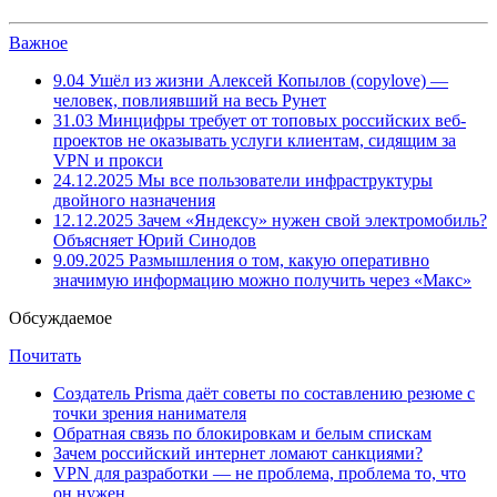
Важное
9.04
Ушёл из жизни Алексей Копылов (copylove) —
человек, повлиявший на весь Рунет
31.03
Минцифры требует от топовых российских веб-
проектов не оказывать услуги клиентам, сидящим за
VPN и прокси
24.12.2025
Мы все пользователи инфраструктуры
двойного назначения
12.12.2025
Зачем «Яндексу» нужен свой электромобиль?
Объясняет Юрий Синодов
9.09.2025
Размышления о том, какую оперативно
значимую информацию можно получить через «Макс»
Обсуждаемое
Почитать
Создатель Prisma даёт советы по составлению резюме с
точки зрения нанимателя
Обратная связь по блокировкам и белым спискам
Зачем российский интернет ломают санкциями?
VPN для разработки — не проблема, проблема то, что
он нужен