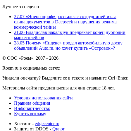
Лучшее за неделю
27.07
«Энергопроф» расстался с сотрудницей из-за
слива документов в Deepseek и нарушения режима
коммерческой тайны
21.06
Владислав Бакальчук предрекает конец дуополии
маркетплейсов
28.05
Почему «Яндекс» продал автомобильную доску
объявлений Auto.ru, но хочет купить «Островок»?
© ООО «Роем», 2007 – 2026.
Roem.ru в социальных сетях:
Увидели опечатку? Выделите ее в тексте и нажмите Ctrl+Enter.
Материалы сайта предназначены для лиц старше 18 лет.
Условия использования сайта
Правила общения
Инфопартнёрство
Купить рекламу
Хостинг -
edgecenter.ru
Защита от DDOS -
Qrator