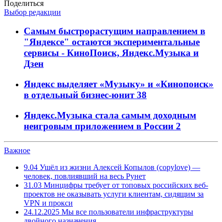
Поделиться
Выбор редакции
Самым быстрорастущим направлением в
"Яндексе" остаются экспериментальные
сервисы - КиноПоиск, Яндекс.Музыка и
Дзен
Яндекс выделяет «Музыку» и «Кинопоиск»
в отдельный бизнес-юнит
38
Яндекс.Музыка стала самым доходным
неигровым приложением в России
2
Важное
9.04
Ушёл из жизни Алексей Копылов (copylove) —
человек, повлиявший на весь Рунет
31.03
Минцифры требует от топовых российских веб-
проектов не оказывать услуги клиентам, сидящим за
VPN и прокси
24.12.2025
Мы все пользователи инфраструктуры
двойного назначения