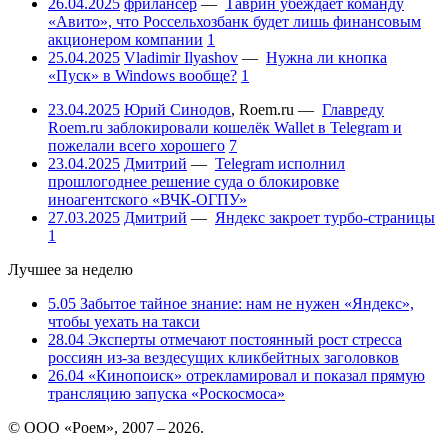
26.04.2025
фрилансер
—
Таврин убеждает команду
«Авито», что Россельхозбанк будет лишь финансовым
акционером компании
1
25.04.2025
Vladimir Ilyashov
—
Нужна ли кнопка
«Пуск» в Windows вообще?
1
23.04.2025
Юрий Синодов
,
Roem.ru
—
Главреду
Roem.ru заблокировали кошелёк Wallet в Telegram и
пожелали всего хорошего
7
23.04.2025
Дмитрий
—
Telegram исполнил
прошлогоднее решение суда о блокировке
иноагентского «ВЧК-ОГПУ»
27.03.2025
Дмитрий
—
Яндекс закроет турбо-страницы
1
Лучшее за неделю
5.05
Забытое тайное знание: нам не нужен «Яндекс»,
чтобы уехать на такси
28.04
Эксперты отмечают постоянный рост стресса
россиян из-за вездесущих кликбейтных заголовков
26.04
«Кинопоиск» отрекламировал и показал прямую
трансляцию запуска «Роскосмоса»
© ООО «Роем», 2007 – 2026.