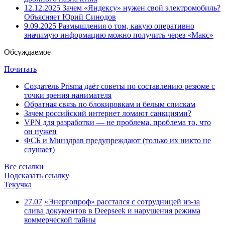
12.12.2025
Зачем «Яндексу» нужен свой электромобиль?
Объясняет Юрий Синодов
9.09.2025
Размышления о том, какую оперативно
значимую информацию можно получить через «Макс»
Обсуждаемое
Почитать
Создатель Prisma даёт советы по составлению резюме с
точки зрения нанимателя
Обратная связь по блокировкам и белым спискам
Зачем российский интернет ломают санкциями?
VPN для разработки — не проблема, проблема то, что
он нужен
ФСБ и Минздрав предупреждают (только их никто не
слушает)
Все ссылки
Подсказать ссылку
Текучка
27.07
«Энергопроф» расстался с сотрудницей из-за
слива документов в Deepseek и нарушения режима
коммерческой тайны