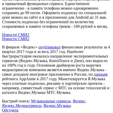
и привычный функционал сервиса. Единственное
ограничение - в памяти телефона можно одновременно
сохранять до 99 песен. Оформить подписку по специальной
цене можно на сайте и в приложении для Android до 31 мая.
Стоимость подписки без ограничений по количеству
сохраняемых в памяти телефона треков - 169 рублей в месяц.
Новости СМИ2
Новости СМИ2
В феврале «Яндекс»
опубликовал
финансовые результаты за 4
квартал 2017 года и за весь 2017 год. Наиболее
быстрорастущим оказалось направление экспериментальных
сервисов (Яндекс.Музыка, КиноПоиск и Дзен), оно выросло
на 100% год к году. Основным драйвером роста выручки
медиасервисов компании является именно Яндекс.Музыка -
самое доходное неигровое приложение в России, по
данным
рейтинга AppAnnie в 2017 году. Монетизируется Я.Музыка
через платные подписки, рекламу и партнёрские проекты -
например, совместный сервис с МТС на основе технологий и
каталога Яндекс.Музыки МТС Музыка.
Быстрый поиск:
Музыкальные сервисы
,
Яндекс
,
Яндекс.Медиасервисы
,
Яндекс.Музыка
.
Обсудить