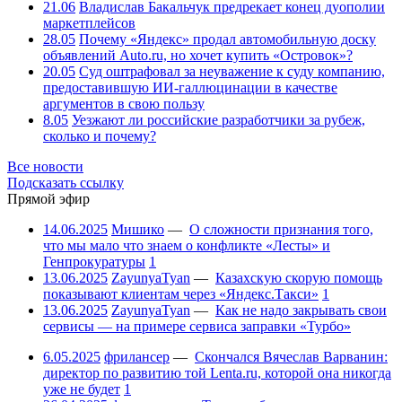
21.06
Владислав Бакальчук предрекает конец дуополии
маркетплейсов
28.05
Почему «Яндекс» продал автомобильную доску
объявлений Auto.ru, но хочет купить «Островок»?
20.05
Суд оштрафовал за неуважение к суду компанию,
предоставившую ИИ-галлюцинации в качестве
аргументов в свою пользу
8.05
Уезжают ли российские разработчики за рубеж,
сколько и почему?
Все новости
Подсказать ссылку
Прямой эфир
14.06.2025
Мишико
—
О сложности признания того,
что мы мало что знаем о конфликте «Лесты» и
Генпрокуратуры
1
13.06.2025
ZayunyaTyan
—
Казахскую скорую помощь
показывают клиентам через «Яндекс.Такси»
1
13.06.2025
ZayunyaTyan
—
Как не надо закрывать свои
сервисы — на примере сервиса заправки «Турбо»
6.05.2025
фрилансер
—
Скончался Вячеслав Варванин:
директор по развитию той Lenta.ru, которой она никогда
уже не будет
1