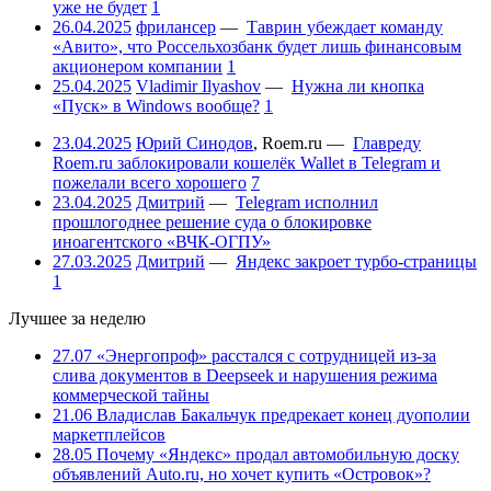
уже не будет
1
26.04.2025
фрилансер
—
Таврин убеждает команду
«Авито», что Россельхозбанк будет лишь финансовым
акционером компании
1
25.04.2025
Vladimir Ilyashov
—
Нужна ли кнопка
«Пуск» в Windows вообще?
1
23.04.2025
Юрий Синодов
,
Roem.ru
—
Главреду
Roem.ru заблокировали кошелёк Wallet в Telegram и
пожелали всего хорошего
7
23.04.2025
Дмитрий
—
Telegram исполнил
прошлогоднее решение суда о блокировке
иноагентского «ВЧК-ОГПУ»
27.03.2025
Дмитрий
—
Яндекс закроет турбо-страницы
1
Лучшее за неделю
27.07
«Энергопроф» расстался с сотрудницей из-за
слива документов в Deepseek и нарушения режима
коммерческой тайны
21.06
Владислав Бакальчук предрекает конец дуополии
маркетплейсов
28.05
Почему «Яндекс» продал автомобильную доску
объявлений Auto.ru, но хочет купить «Островок»?