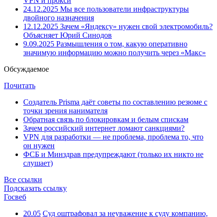
VPN и прокси
24.12.2025
Мы все пользователи инфраструктуры
двойного назначения
12.12.2025
Зачем «Яндексу» нужен свой электромобиль?
Объясняет Юрий Синодов
9.09.2025
Размышления о том, какую оперативно
значимую информацию можно получить через «Макс»
Обсуждаемое
Почитать
Создатель Prisma даёт советы по составлению резюме с
точки зрения нанимателя
Обратная связь по блокировкам и белым спискам
Зачем российский интернет ломают санкциями?
VPN для разработки — не проблема, проблема то, что
он нужен
ФСБ и Минздрав предупреждают (только их никто не
слушает)
Все ссылки
Подсказать ссылку
Госвеб
20.05
Суд оштрафовал за неуважение к суду компанию,