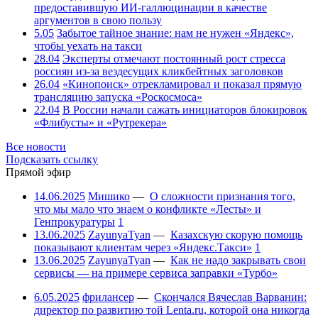
предоставившую ИИ-галлюцинации в качестве
аргументов в свою пользу
5.05
Забытое тайное знание: нам не нужен «Яндекс»,
чтобы уехать на такси
28.04
Эксперты отмечают постоянный рост стресса
россиян из-за вездесущих кликбейтных заголовков
26.04
«Кинопоиск» отрекламировал и показал прямую
трансляцию запуска «Роскосмоса»
22.04
В России начали сажать инициаторов блокировок
«Флибусты» и «Рутрекера»
Все новости
Подсказать ссылку
Прямой эфир
14.06.2025
Мишико
—
О сложности признания того,
что мы мало что знаем о конфликте «Лесты» и
Генпрокуратуры
1
13.06.2025
ZayunyaTyan
—
Казахскую скорую помощь
показывают клиентам через «Яндекс.Такси»
1
13.06.2025
ZayunyaTyan
—
Как не надо закрывать свои
сервисы — на примере сервиса заправки «Турбо»
6.05.2025
фрилансер
—
Скончался Вячеслав Варванин:
директор по развитию той Lenta.ru, которой она никогда