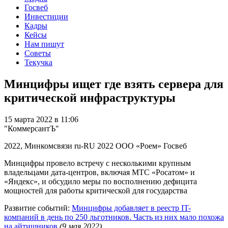
Госвеб
Инвестиции
Кадры
Кейсы
Нам пишут
Советы
Текучка
Минцифры ищет где взять сервера для
критической инфраструктуры
15 марта 2022 в 11:06
"КоммерсантЪ"
2022, Минкомсвязи
ru-RU
2022
ООО «Роем»
Госвеб
Минцифры провело встречу с несколькими крупным
владельцами дата-центров, включая МТС «Росатом» и
«Яндекс», и обсудило меры по восполнению дефицита
мощностей для работы критической для государства
Развитие событий:
Минцифры добавляет в реестр IT-
компаний в день по 250 льготников. Часть из них мало похожа
на айтишников
(9 мая 2022)