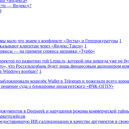
нии «Яндекса»
ости — Яндексу?
O
 мы мало что знаем о конфликте «Лесты» и Генпрокуратуры
1
казывают клиентам через «Яндекс.Такси»
1
сервисы — на примере сервиса заправки «Турбо»
ректор по развитию той Lenta.ru, которой она никогда уже не бу
о», что Россельхозбанк будет лишь финансовым акционером ко
в Windows вообще?
1
заблокировали кошелёк Wallet в Telegram и пожелали всего хоро
 решение суда о блокировке иноагентского «ВЧК-ОГПУ»
 документов в Deepseek и нарушения режима коммерческой тайн
аркетплейсов
редоставившую ИИ-галлюцинации в качестве аргументов в свою