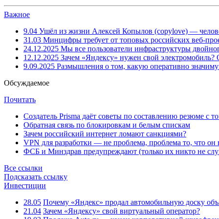
Важное
9.04
Ушёл из жизни Алексей Копылов (copylove) — челов
31.03
Минцифры требует от топовых российских веб-прое
24.12.2025
Мы все пользователи инфраструктуры двойног
12.12.2025
Зачем «Яндексу» нужен свой электромобиль?
9.09.2025
Размышления о том, какую оперативно значим
Обсуждаемое
Почитать
Создатель Prisma даёт советы по составлению резюме с т
Обратная связь по блокировкам и белым спискам
Зачем российский интернет ломают санкциями?
VPN для разработки — не проблема, проблема то, что он
ФСБ и Минздрав предупреждают (только их никто не слу
Все ссылки
Подсказать ссылку
Инвестиции
28.05
Почему «Яндекс» продал автомобильную доску объя
21.04
Зачем «Яндексу» свой виртуальный оператор?