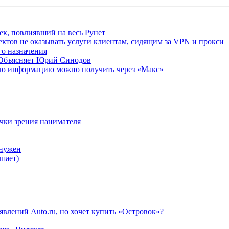
ек, повлиявший на весь Рунет
ктов не оказывать услуги клиентам, сидящим за VPN и прокси
о назначения
 Объясняет Юрий Синодов
ую информацию можно получить через «Макс»
очки зрения нанимателя
 нужен
шает)
влений Auto.ru, но хочет купить «Островок»?