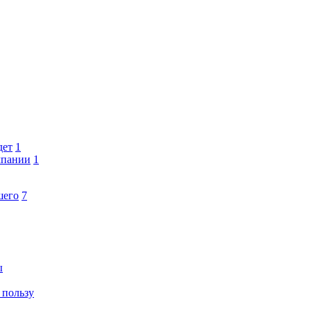
дет
1
мпании
1
шего
7
ы
 пользу