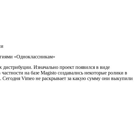
ии
логиями «Одноклассникам»
х дистрибуции. Изначально проект появился в виде
астности на базе Magisto создавались некоторые ролики в
. Сегодня Vimeo не раскрывает за какую сумму они выкупили