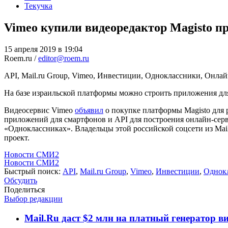
Текучка
Vimeo купили видеоредактор Magisto п
15 апреля 2019 в 19:04
Roem.ru /
editor@roem.ru
API, Mail.ru Group, Vimeo, Инвестиции, Одноклассники, Онла
На базе израильской платформы можно строить приложения дл
Видеосервис Vimeo
объявил
о покупке платформы Magisto для 
приложений для смартфонов и API для построения онлайн-серв
«Одноклассниках». Владельцы этой российской соцсети из Mail
проект.
Новости СМИ2
Новости СМИ2
Быстрый поиск:
API
,
Mail.ru Group
,
Vimeo
,
Инвестиции
,
Однок
Обсудить
Поделиться
Выбор редакции
Mail.Ru даст $2 млн на платный генератор 