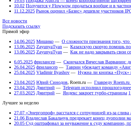
19.03
Продажа Auto.ru — конец корпоративной шизофре
10.02
Получится у Flowwow продаться вообще и в частн
11.12.2025
Рынок оценил «Базис» дешевле участников IP
Все новости
Подсказать ссылку
Прямой эфир
14.06.2025
Мишико
—
О сложности признания того, что
13.06.2025
ZayunyaTyan
—
Казахскую скорую помощь по
13.06.2025
ZayunyaTyan
—
Как не надо закрывать свои 
6.05.2025
фрилансер
—
Скончался Вячеслав Варванин: ди
26.04.2025
фрилансер
—
Таврин убеждает команду «Авит
25.04.2025
Vladimir Ilyashov
—
Нужна ли кнопка «Пуск» 
23.04.2025
Юрий Синодов
,
Roem.ru
—
Главреду Roem.ru 
23.04.2025
Дмитрий
—
Telegram исполнил прошлогоднее
27.03.2025
Дмитрий
—
Яндекс закроет турбо-страницы
1
Лучшее за неделю
27.07
«Энергопроф» расстался с сотрудницей из-за слива
21.06
Владислав Бакальчук предрекает конец дуополии м
20.05
Суд оштрафовал за неуважение к суду компанию, п