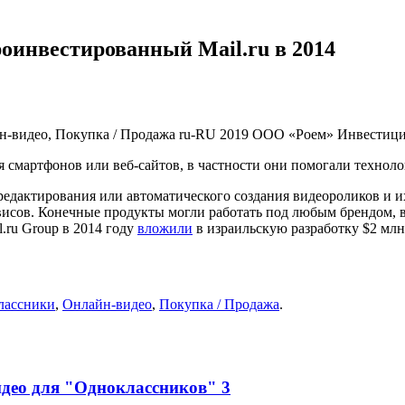
роинвестированный Mail.ru в 2014
йн-видео, Покупка / Продажа
ru-RU
2019
ООО «Роем»
Инвестиц
я смартфонов или веб-сайтов, в частности они помогали техно
редактирования или автоматического создания видеороликов и и
исов. Конечные продукты могли работать под любым брендом, в ч
.ru Group в 2014 году
вложили
в израильскую разработку $2 млн
лассники
,
Онлайн-видео
,
Покупка / Продажа
.
видео для "Одноклассников"
3