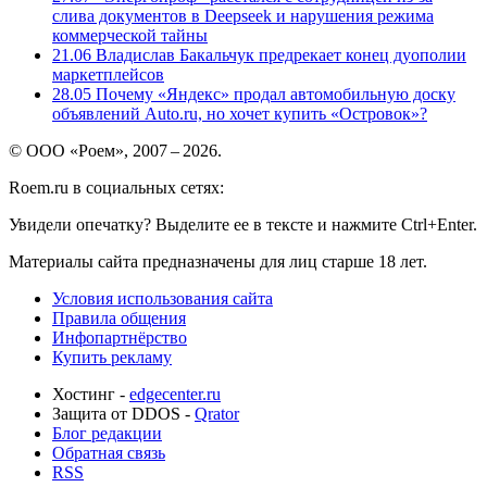
слива документов в Deepseek и нарушения режима
коммерческой тайны
21.06
Владислав Бакальчук предрекает конец дуополии
маркетплейсов
28.05
Почему «Яндекс» продал автомобильную доску
объявлений Auto.ru, но хочет купить «Островок»?
© ООО «Роем», 2007 – 2026.
Roem.ru в социальных сетях:
Увидели опечатку? Выделите ее в тексте и нажмите Ctrl+Enter.
Материалы сайта предназначены для лиц старше 18 лет.
Условия использования сайта
Правила общения
Инфопартнёрство
Купить рекламу
Хостинг -
edgecenter.ru
Защита от DDOS -
Qrator
Блог редакции
Обратная связь
RSS