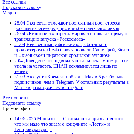
Все ссылки
Подсказать ссылку
Медиа
28.04
Эксперты отмечают постоянный рост стресса
россиян из-за вездесущих кликбейтных заголовков
26.04
«Кинопоиск» отрекламировал и показал прямую
трансляцию запуска «Роскосмоса»
21.04
Неизвестные узбекские разработчики с
продюссером из Lesta Games порвали Сашу Грей, Steam
и Ubisoft своей пиратской бродилкой Windrose
2.04
Доля денег от недвижимости на рекламном рынке
упала на четверть, ЦИАН рекламируется лишь по
телеку
31.03
Аккаунт «Кремля» набрал в Max в 5 раз больше
подписчиков, чем в Telegram. У остальных результаты в
Max’е в разы хуже чем в Telegram
Все новости
Подсказать ссылку
Прямой эфир
14.06.2025
Мишико
—
О сложности признания того,
что мы мало что знаем о конфликте «Лесты» и
Генпрокуратуры
1