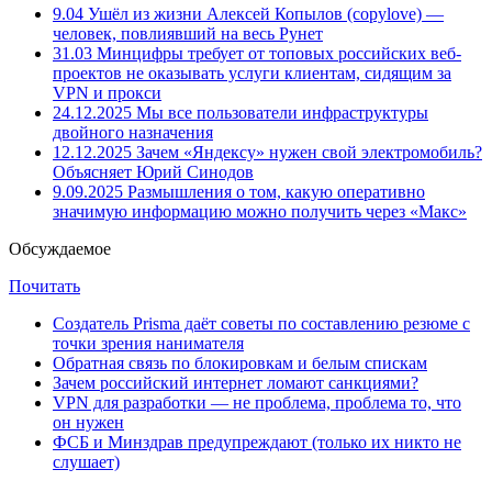
9.04
Ушёл из жизни Алексей Копылов (copylove) —
человек, повлиявший на весь Рунет
31.03
Минцифры требует от топовых российских веб-
проектов не оказывать услуги клиентам, сидящим за
VPN и прокси
24.12.2025
Мы все пользователи инфраструктуры
двойного назначения
12.12.2025
Зачем «Яндексу» нужен свой электромобиль?
Объясняет Юрий Синодов
9.09.2025
Размышления о том, какую оперативно
значимую информацию можно получить через «Макс»
Обсуждаемое
Почитать
Создатель Prisma даёт советы по составлению резюме с
точки зрения нанимателя
Обратная связь по блокировкам и белым спискам
Зачем российский интернет ломают санкциями?
VPN для разработки — не проблема, проблема то, что
он нужен
ФСБ и Минздрав предупреждают (только их никто не
слушает)