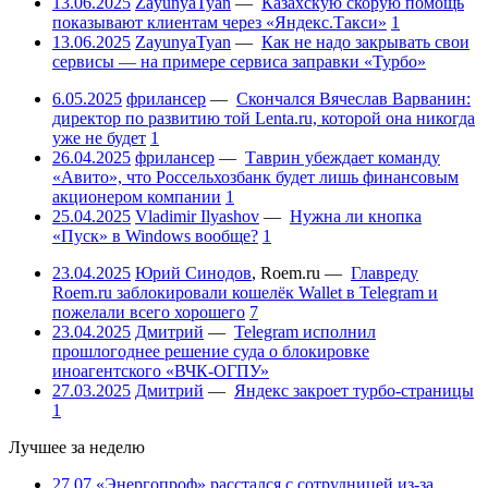
13.06.2025
ZayunyaTyan
—
Казахскую скорую помощь
показывают клиентам через «Яндекс.Такси»
1
13.06.2025
ZayunyaTyan
—
Как не надо закрывать свои
сервисы — на примере сервиса заправки «Турбо»
6.05.2025
фрилансер
—
Скончался Вячеслав Варванин:
директор по развитию той Lenta.ru, которой она никогда
уже не будет
1
26.04.2025
фрилансер
—
Таврин убеждает команду
«Авито», что Россельхозбанк будет лишь финансовым
акционером компании
1
25.04.2025
Vladimir Ilyashov
—
Нужна ли кнопка
«Пуск» в Windows вообще?
1
23.04.2025
Юрий Синодов
,
Roem.ru
—
Главреду
Roem.ru заблокировали кошелёк Wallet в Telegram и
пожелали всего хорошего
7
23.04.2025
Дмитрий
—
Telegram исполнил
прошлогоднее решение суда о блокировке
иноагентского «ВЧК-ОГПУ»
27.03.2025
Дмитрий
—
Яндекс закроет турбо-страницы
1
Лучшее за неделю
27.07
«Энергопроф» расстался с сотрудницей из-за